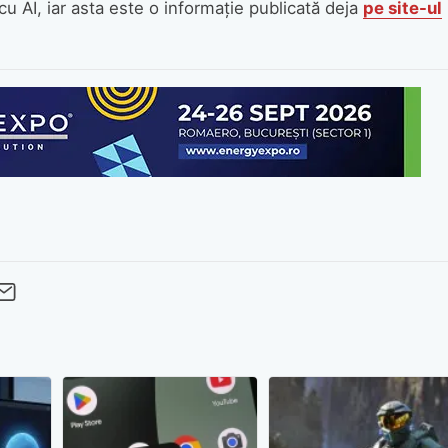
cu AI, iar asta este o informație publicată deja
pe site-ul
cebook
Twitter
 pe LinkedIn
buie pe Pinterest
imite prin whatsapp
Trimite pe Email