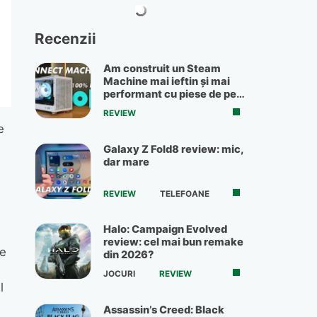
Recenzii
Am construit un Steam
Machine mai ieftin și mai
performant cu piese de pe
OLX
REVIEW
e
Galaxy Z Fold8 review: mic,
dar mare
REVIEW
TELEFOANE
Halo: Campaign Evolved
review: cel mai bun remake
pe
din 2026?
JOCURI
REVIEW
l
Assassin’s Creed: Black