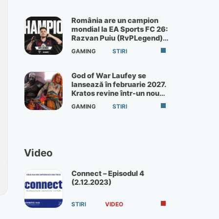
România are un campion
mondial la EA Sports FC 26:
Razvan Puiu (RvPLegend)
câștigă turneul de la Paris
GAMING
STIRI
God of War Laufey se
lansează în februarie 2027.
Kratos revine într-un nou
God of War
GAMING
STIRI
Video
Connect – Episodul 4
(2.12.2023)
STIRI
VIDEO