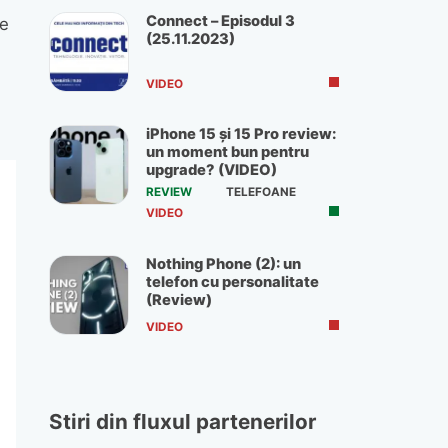
Connect – Episodul 3
le
(25.11.2023)
VIDEO
iPhone 15 și 15 Pro review:
un moment bun pentru
upgrade? (VIDEO)
REVIEW
TELEFOANE
VIDEO
Nothing Phone (2): un
telefon cu personalitate
(Review)
VIDEO
Stiri din fluxul partenerilor