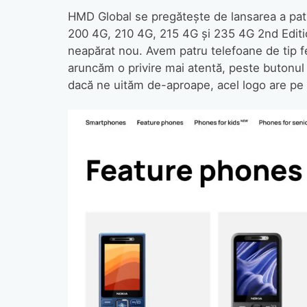
HMD Global se pregătește de lansarea a pat
200 4G, 210 4G, 215 4G și 235 4G 2nd Editio
neapărat nou. Avem patru telefoane de tip f
aruncăm o privire mai atentă, peste butonul p
dacă ne uităm de-aproape, acel logo are pe e