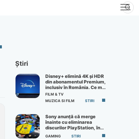
Știri
Disney+ elimină 4K și HDR
din abonamentul Premium,
inclusiv în România. Ce mai
primești de 60 lei pe lună
FILM & TV
MUZICA SI FILM
STIRI
Sony anunță că merge
înainte cu eliminarea
discurilor PlayStation, în
ciuda protestelor
GAMING
STIRI