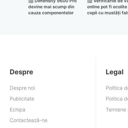
Dimensity 9600 Pro
Verificările de v
devine mai scump din
online pot fi ocolite
cauza componentelor
copii cu mustăți fal
Despre
Legal
Despre noi
Politica 
Publicitate
Politica d
Echipa
Termene ș
Contactează-ne