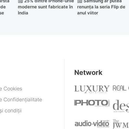
ârstă
25% dintre iPhone-urile
Samsung ar putea
 de
moderne sunt fabricate în
renunța la seria Flip de
se
India
anul viitor
Network
de Cookies
e Confidențialitate
i condiții