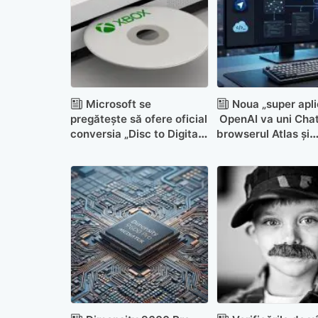
Microsoft se
Noua „super apli
pregătește să ofere oficial
OpenAI va uni Cha
conversia „Disc to Digital”
browserul Atlas și
pentru jocurile de Xbox
aplicația de progr
Codex