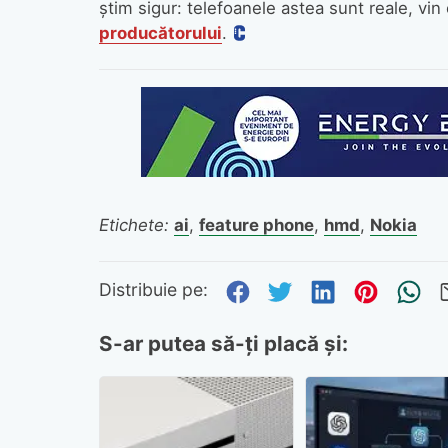
știm sigur: telefoanele astea sunt reale, vin 
producătorului
.
Etichete:
ai
,
feature phone
,
hmd
,
Nokia
Distribuie pe Fa
Distribuie pe 
Distribuie
Distri
Tr
Distribuie pe:
S-ar putea să-ți placă și: