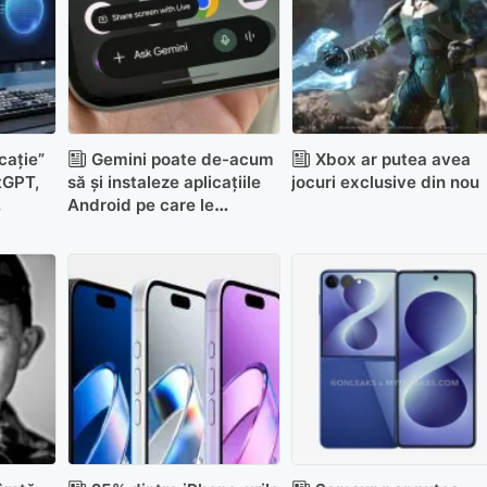
cație”
Gemini poate de-acum
Xbox ar putea avea
tGPT,
să și instaleze aplicațiile
jocuri exclusive din nou
Android pe care le
amare
recomandă