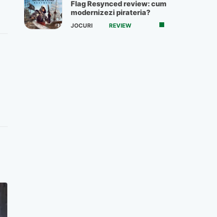
Flag Resynced review: cum
modernizezi pirateria?
JOCURI
REVIEW