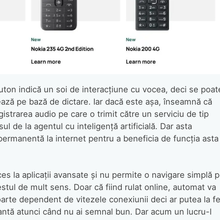
uton indică un soi de interacțiune cu vocea, deci se poat
ază pe bază de dictare. Iar dacă este așa, înseamnă că
strarea audio pe care o trimit către un serviciu de tip
ul de la agentul cu inteligență artificială. Dar asta
rmanentă la internet pentru a beneficia de funcția asta
es la aplicații avansate și nu permite o navigare simplă 
stul de mult sens. Doar că fiind rulat online, automat va
foarte dependent de vitezele conexiunii deci ar putea la fe
rantă atunci când nu ai semnal bun. Dar acum un lucru-l