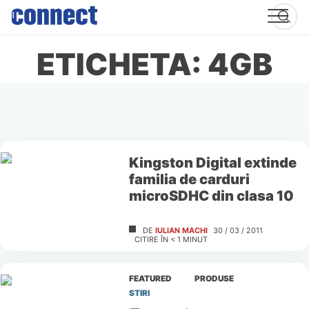
Skip
to
content
ETICHETA: 4GB
Kingston Digital extinde
familia de carduri
microSDHC din clasa 10
DE
IULIAN MACHI
30 / 03 / 2011
CITIRE ÎN
< 1
MINUT
FEATURED
PRODUSE
STIRI