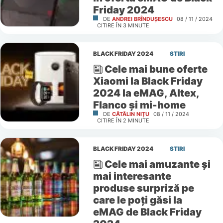
Friday 2024
DE
ANDREI BRÎNDUȘESCU
08 / 11 / 2024
CITIRE ÎN
3
MINUTE
BLACK FRIDAY 2024
STIRI
Cele mai bune oferte
Xiaomi la Black Friday
2024 la eMAG, Altex,
Flanco și mi-home
DE
CĂTĂLIN NIȚU
08 / 11 / 2024
CITIRE ÎN
2
MINUTE
BLACK FRIDAY 2024
STIRI
Cele mai amuzante și
mai interesante
produse surpriză pe
care le poți găsi la
eMAG de Black Friday