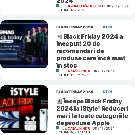
2024
DE
ANDREI BRÎNDUȘESCU
08 / 11 / 2024
CITIRE ÎN
2
MINUTE
BLACK FRIDAY 2024
STIRI
Black Friday 2024 a
început! 20 de
recomandări de
produse care încă sunt
în stoc
DE
CĂTĂLIN NIȚU
08 / 11 / 2024
CITIRE ÎN
2
MINUTE
BLACK FRIDAY 2024
STIRI
Începe Black Friday
2024 la iStyle! Reduceri
mari la toate categoriile
de produse Apple
DE
CĂTĂLIN NIȚU
08 / 11 / 2024
CITIRE ÎN
< 1
MINUT