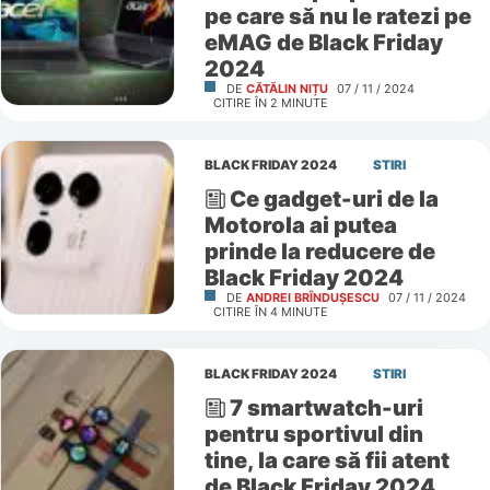
pe care să nu le ratezi pe
eMAG de Black Friday
2024
DE
CĂTĂLIN NIȚU
07 / 11 / 2024
CITIRE ÎN
2
MINUTE
BLACK FRIDAY 2024
STIRI
Ce gadget-uri de la
Motorola ai putea
prinde la reducere de
Black Friday 2024
DE
ANDREI BRÎNDUȘESCU
07 / 11 / 2024
CITIRE ÎN
4
MINUTE
BLACK FRIDAY 2024
STIRI
7 smartwatch-uri
pentru sportivul din
tine, la care să fii atent
de Black Friday 2024