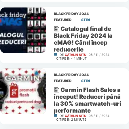
BLACK FRIDAY 2024
FEATURED
STIRI
Catalogul final de
Black Friday 2024 la
eMAG! Când încep
reducerile
DE
CĂTĂLIN NIȚU
08 / 11 / 2024
CITIRE ÎN
< 1
MINUT
BLACK FRIDAY 2024
FEATURED
STIRI
Garmin Flash Sales a
început! Reduceri până
la 30% smartwatch-uri
performante
DE
CĂTĂLIN NIȚU
08 / 11 / 2024
CITIRE ÎN
2
MINUTE