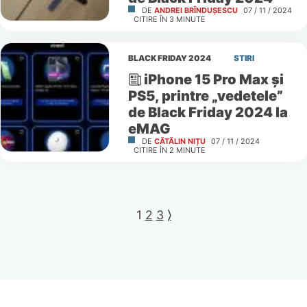
DE
ANDREI BRÎNDUȘESCU
07 / 11 / 2024
CITIRE ÎN
3
MINUTE
BLACK FRIDAY 2024
STIRI
iPhone 15 Pro Max și
PS5, printre „vedetele”
de Black Friday 2024 la
eMAG
DE
CĂTĂLIN NIȚU
07 / 11 / 2024
CITIRE ÎN
2
MINUTE
1
2
3
⟩