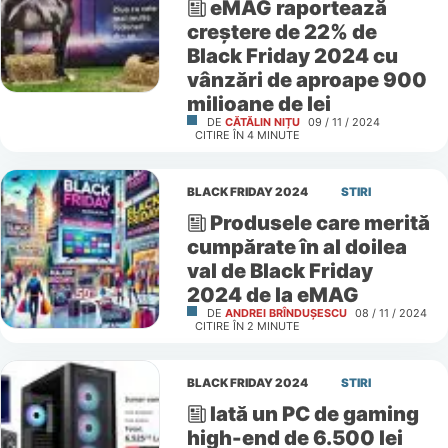
eMAG raportează
creștere de 22% de
Black Friday 2024 cu
vânzări de aproape 900
milioane de lei
DE
CĂTĂLIN NIȚU
09 / 11 / 2024
CITIRE ÎN
4
MINUTE
BLACK FRIDAY 2024
STIRI
Produsele care merită
cumpărate în al doilea
val de Black Friday
2024 de la eMAG
DE
ANDREI BRÎNDUȘESCU
08 / 11 / 2024
CITIRE ÎN
2
MINUTE
BLACK FRIDAY 2024
STIRI
Iată un PC de gaming
high-end de 6.500 lei