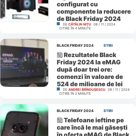
configurat cu
componente la reducere
de Black Friday 2024
DE
CĂTĂLIN NIȚU
08 / 11 / 2024
CITIRE ÎN
4
MINUTE
BLACK FRIDAY 2024
STIRI
Rezultatele Black
Friday 2024 la eMAG
după doar trei ore:
comenzi în valoare de
524 de milioane de lei
DE
ANDREI BRÎNDUȘESCU
08 / 11 / 2024
CITIRE ÎN
2
MINUTE
BLACK FRIDAY 2024
STIRI
Telefoane ieftine pe
care încă le mai găsești
în oferta eMAG de Black