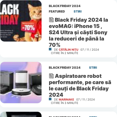
BLACK FRIDAY 2024
FEATURED
STIRI
Black Friday 2024 la
evoMAG: iPhone 15 ,
S24 Ultra și căști Sony
la reduceri de până la
70%
DE
CĂTĂLIN NIȚU
07 / 11 / 2024
CITIRE ÎN
2
MINUTE
BLACK FRIDAY 2024
STIRI
Aspiratoare robot
performante, pe care să
le cauți de Black Friday
2024
DE
MARINAKE
07 / 11 / 2024
CITIRE ÎN
3
MINUTE