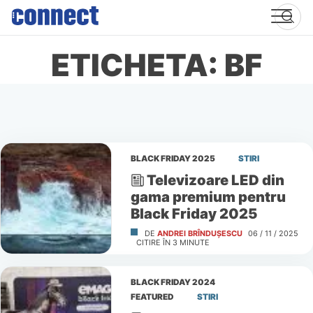
Skip
to
content
ETICHETA: BF
BLACK FRIDAY 2025
STIRI
Televizoare LED din
gama premium pentru
Black Friday 2025
DE
ANDREI BRÎNDUȘESCU
06 / 11 / 2025
CITIRE ÎN
3
MINUTE
BLACK FRIDAY 2024
FEATURED
STIRI