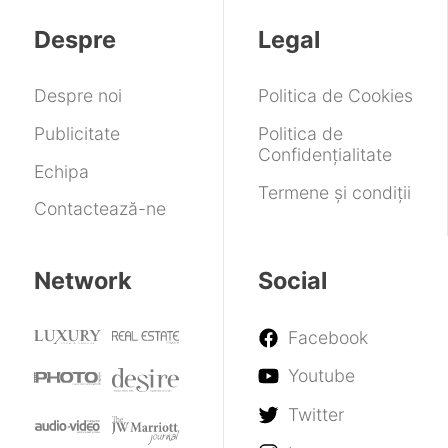
8500
de
utilizează
scăderea
ultimii
memorie
Inteligența
vânzărilor
ani
Despre
Legal
RAM
Artificială
Despre noi
Politica de Cookies
Publicitate
Politica de
Confidențialitate
Echipa
Termene și condiții
Contactează-ne
Network
Social
Facebook
Youtube
Twitter