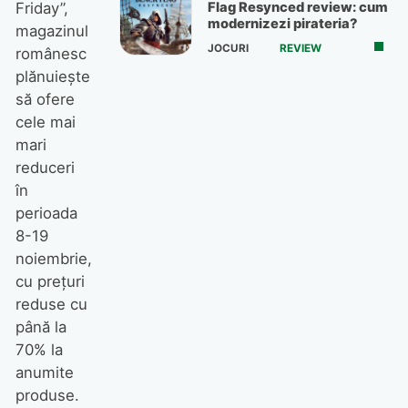
Flag Resynced review: cum
Friday”,
modernizezi pirateria?
magazinul
JOCURI
REVIEW
românesc
plănuiește
să ofere
cele mai
mari
reduceri
în
perioada
8-19
noiembrie,
cu prețuri
reduse cu
până la
70% la
anumite
produse.