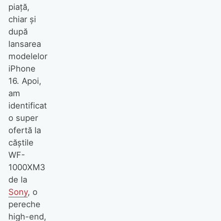
piață,
chiar și
după
lansarea
modelelor
iPhone
16. Apoi,
am
identificat
o super
ofertă la
căștile
WF-
1000XM3
de la
Sony
, o
pereche
high-end,