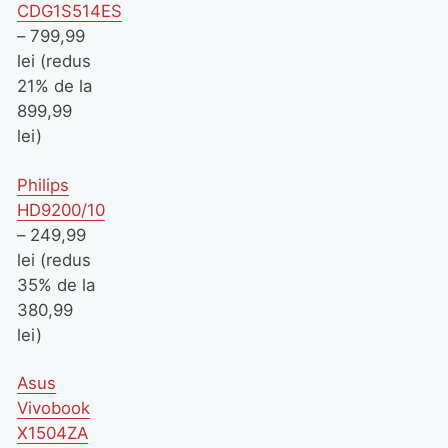
CDG1S514ES
– 799,99
lei (redus
21% de la
899,99
lei)
Philips
HD9200/10
– 249,99
lei (redus
35% de la
380,99
lei)
Asus
Vivobook
X1504ZA