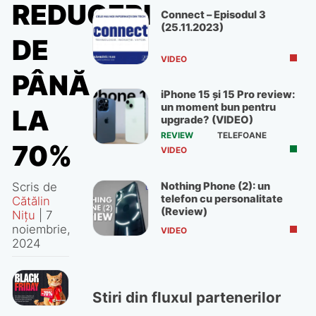
REDUCERI
Connect – Episodul 3
(25.11.2023)
DE
VIDEO
PÂNĂ
iPhone 15 și 15 Pro review:
un moment bun pentru
LA
upgrade? (VIDEO)
REVIEW
TELEFOANE
70%
VIDEO
Scris de
Nothing Phone (2): un
telefon cu personalitate
Cătălin
(Review)
Nițu
|
7
noiembrie,
VIDEO
2024
Stiri din fluxul partenerilor