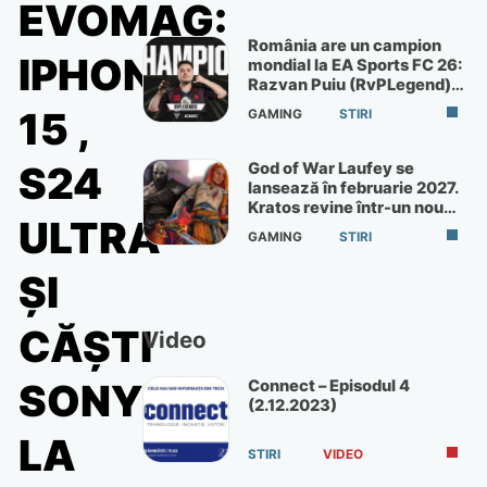
EVOMAG:
România are un campion
IPHONE
mondial la EA Sports FC 26:
Razvan Puiu (RvPLegend)
câștigă turneul de la Paris
15 ,
GAMING
STIRI
God of War Laufey se
S24
lansează în februarie 2027.
Kratos revine într-un nou
ULTRA
God of War
GAMING
STIRI
ȘI
CĂȘTI
Video
Connect – Episodul 4
SONY
(2.12.2023)
LA
STIRI
VIDEO