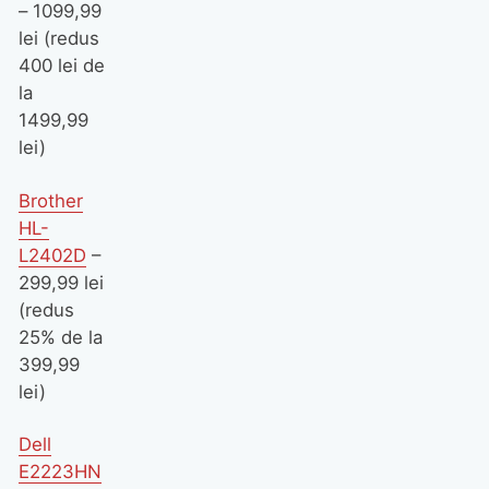
– 1099,99
lei (redus
400 lei de
la
1499,99
lei)
Brother
HL-
L2402D
–
299,99 lei
(redus
25% de la
399,99
lei)
Dell
E2223HN