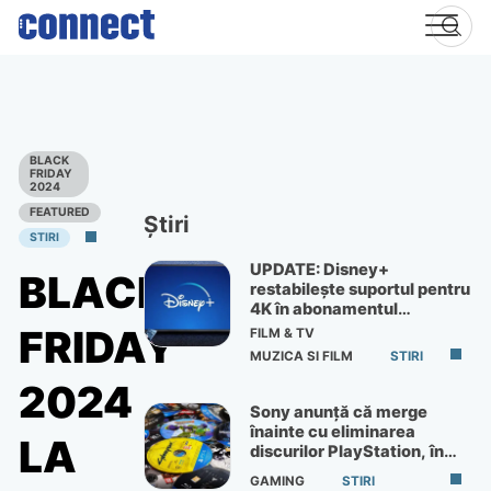
Skip
to
content
BLACK
FRIDAY
2024
FEATURED
Știri
STIRI
UPDATE: Disney+
BLACK
restabilește suportul pentru
4K în abonamentul
Premium
FRIDAY
FILM & TV
MUZICA SI FILM
STIRI
2024
Sony anunță că merge
înainte cu eliminarea
LA
discurilor PlayStation, în
ciuda protestelor
GAMING
STIRI