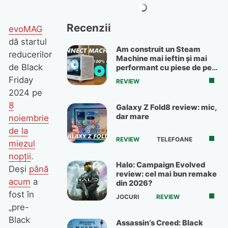
Recenzii
evoMAG
dă startul
Am construit un Steam
reducerilor
Machine mai ieftin și mai
de Black
performant cu piese de pe
OLX
Friday
REVIEW
2024 pe
8
Galaxy Z Fold8 review: mic,
dar mare
noiembrie
de la
REVIEW
TELEFOANE
miezul
nopții
.
Halo: Campaign Evolved
Deși
până
review: cel mai bun remake
acum
a
din 2026?
fost în
JOCURI
REVIEW
„pre-
Black
Assassin’s Creed: Black