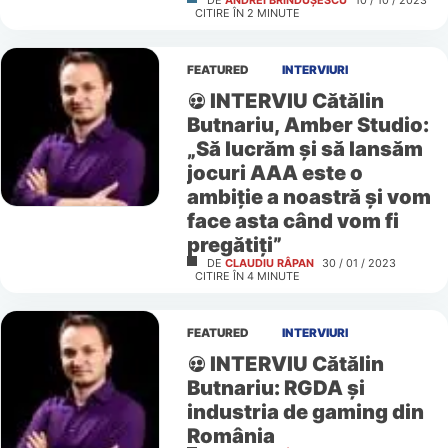
DE
ANDREI BRÎNDUȘESCU
10 / 10 / 2023
CITIRE ÎN
2
MINUTE
FEATURED
INTERVIURI
INTERVIU Cătălin
Butnariu, Amber Studio:
„Să lucrăm și să lansăm
jocuri AAA este o
ambiție a noastră și vom
face asta când vom fi
pregătiți”
DE
CLAUDIU RÂPAN
30 / 01 / 2023
CITIRE ÎN
4
MINUTE
FEATURED
INTERVIURI
INTERVIU Cătălin
Butnariu: RGDA și
industria de gaming din
România