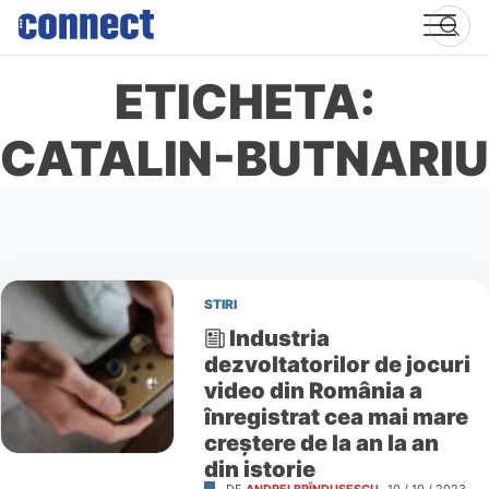
Skip
to
content
ETICHETA:
CATALIN-BUTNARIU
STIRI
Industria
dezvoltatorilor de jocuri
video din România a
înregistrat cea mai mare
creștere de la an la an
din istorie