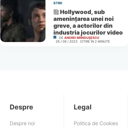
STIRI
Hollywood, sub
amenințarea unei noi
greve, a actorilor din
industria jocurilor video
DE
ANDREI BRÎNDUȘESCU
26 / 09 / 2023
CITIRE ÎN
2
MINUTE
Despre
Legal
Despre noi
Politica de Cookies