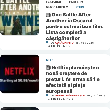
FEATURED
FILM & TV
MUZICA SI FILM
STIRI
One Battle After
Another ia Oscarul
pentru cel mai bun film.
Lista completă a
câștigătorilor
DE
CĂTĂLIN NIȚU
16 / 03 / 2026
CITIRE ÎN
2
MINUTE
STIRI
Netflix plănuiește o
nouă creștere de
prețuri. Ar urma să fie
afectată și piața
europeană
DE
ANDREI BRÎNDUȘESCU
04 / 10 / 2023
CITIRE ÎN
2
MINUTE