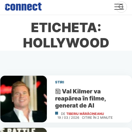
Skip
to
content
ETICHETA:
HOLLYWOOD
STIRI
Val Kilmer va
reapărea în filme,
generat de AI
DE
TIBERIU MĂRĂCINEANU
19 / 03 / 2026
CITIRE ÎN
2
MINUTE