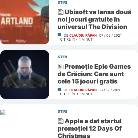
STIRI
Ubisoft va lansa două
noi jocuri gratuite în
universul The Division
DE
CLAUDIU RÂPAN
07 / 05 / 2021
CITIRE ÎN
< 1
MINUT
STIRI
Promoție Epic Games
de Crăciun: Care sunt
cele 15 jocuri gratis
DE
CLAUDIU RÂPAN
16 / 12 / 2020
CITIRE ÎN
< 1
MINUT
STIRI
Apple a dat startul
promoţiei 12 Days Of
Christmas