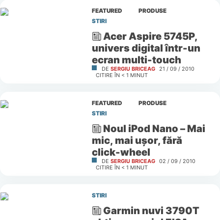
FEATURED
PRODUSE
STIRI
Acer Aspire 5745P,
univers digital într-un
ecran multi-touch
DE
SERGIU BRICEAG
21 / 09 / 2010
CITIRE ÎN
< 1
MINUT
FEATURED
PRODUSE
STIRI
Noul iPod Nano – Mai
mic, mai uşor, fără
click-wheel
DE
SERGIU BRICEAG
02 / 09 / 2010
CITIRE ÎN
< 1
MINUT
STIRI
Garmin nuvi 3790T