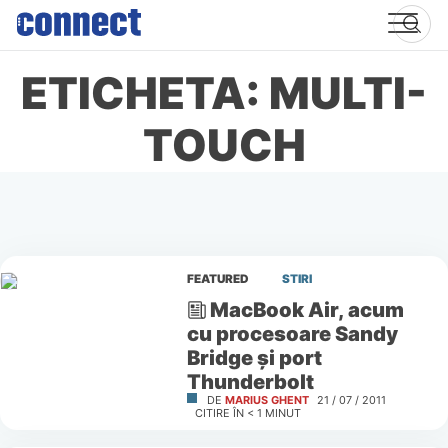
Skip
to
content
ETICHETA: MULTI-
TOUCH
FEATURED
STIRI
MacBook Air, acum
cu procesoare Sandy
Bridge şi port
Thunderbolt
DE
MARIUS GHENT
21 / 07 / 2011
CITIRE ÎN
< 1
MINUT