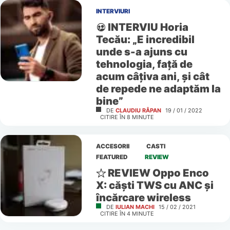
INTERVIURI
INTERVIU Horia
Tecău: „E incredibil
unde s-a ajuns cu
tehnologia, față de
acum câțiva ani, și cât
de repede ne adaptăm la
bine”
DE
CLAUDIU RÂPAN
19 / 01 / 2022
CITIRE ÎN
8
MINUTE
ACCESORII
CASTI
FEATURED
REVIEW
REVIEW Oppo Enco
X: căști TWS cu ANC și
încărcare wireless
DE
IULIAN MACHI
15 / 02 / 2021
CITIRE ÎN
4
MINUTE