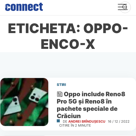
Skip
to
content
ETICHETA: OPPO-
ENCO-X
STIRI
Oppo include Reno8
Pro 5G și Reno8 în
pachete speciale de
Crăciun
DE
ANDREI BRÎNDUȘESCU
16 / 12 / 2022
CITIRE ÎN
2
MINUTE