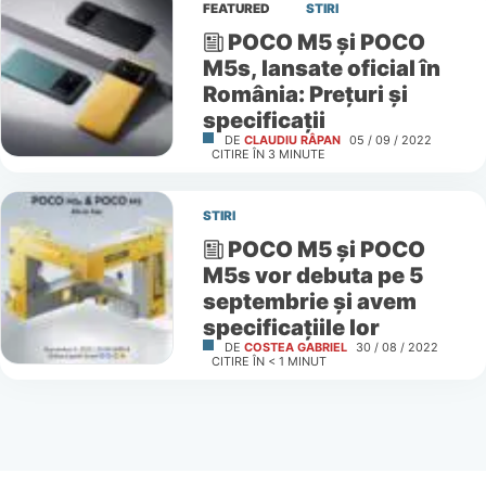
FEATURED
STIRI
POCO M5 și POCO
M5s, lansate oficial în
România: Prețuri și
specificații
DE
CLAUDIU RÂPAN
05 / 09 / 2022
CITIRE ÎN
3
MINUTE
STIRI
POCO M5 şi POCO
M5s vor debuta pe 5
septembrie şi avem
specificaţiile lor
DE
COSTEA GABRIEL
30 / 08 / 2022
CITIRE ÎN
< 1
MINUT