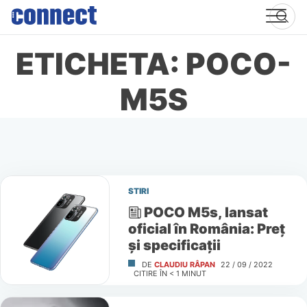
Skip
to
content
ETICHETA: POCO-
M5S
STIRI
POCO M5s, lansat
oficial în România: Preț
și specificații
DE
CLAUDIU RÂPAN
22 / 09 / 2022
CITIRE ÎN
< 1
MINUT