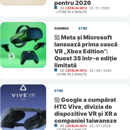
pentru 2026
DE
CĂTĂLIN NIȚU
12 / 11 / 2025
CITIRE ÎN
4
MINUTE
GAMING
STIRI
Meta și Microsoft
lansează prima cască
VR „Xbox Edition”:
Quest 3S într-o ediție
limitată
DE
CĂTĂLIN NIȚU
25 / 06 / 2025
CITIRE ÎN
2
MINUTE
STIRI
Google a cumpărat
HTC Vive, divizia de
dispozitive VR și XR a
companiei taiwaneze
DE
CĂTĂLIN NIȚU
23 / 01 / 2025
CITIRE ÎN
2
MINUTE