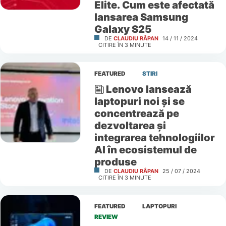
Elite. Cum este afectată
lansarea Samsung
Galaxy S25
DE
CLAUDIU RÂPAN
14 / 11 / 2024
CITIRE ÎN
3
MINUTE
FEATURED
STIRI
Lenovo lansează
laptopuri noi și se
concentrează pe
dezvoltarea și
integrarea tehnologiilor
AI în ecosistemul de
produse
DE
CLAUDIU RÂPAN
25 / 07 / 2024
CITIRE ÎN
3
MINUTE
FEATURED
LAPTOPURI
REVIEW