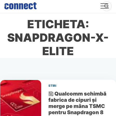
Skip
to
content
ETICHETA:
SNAPDRAGON-X-
ELITE
STIRI
Qualcomm schimbă
fabrica de cipuri și
merge pe mâna TSMC
pentru Snapdragon 8