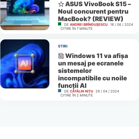
ASUS VivoBook S15 –
Noul concurent pentru
MacBook? (REVIEW)
DE
ANDREI BRÎNDUȘESCU
18 / 06 / 2024
CITIRE ÎN
7
MINUTE
STIRI
Windows 11 va afișa
un mesaj pe ecranele
sistemelor
incompatibile cu noile
funcții AI
DE
CĂTĂLIN NIȚU
29 / 04 / 2024
CITIRE ÎN
2
MINUTE