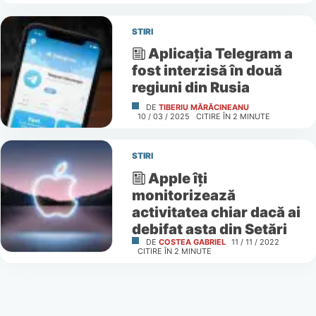
STIRI
Aplicația Telegram a
fost interzisă în două
regiuni din Rusia
DE
TIBERIU MĂRĂCINEANU
10 / 03 / 2025
CITIRE ÎN
2
MINUTE
STIRI
Apple îţi
monitorizează
activitatea chiar dacă ai
debifat asta din Setări
DE
COSTEA GABRIEL
11 / 11 / 2022
CITIRE ÎN
2
MINUTE