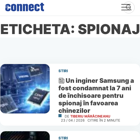
Skip
to
content
ETICHETA: SPIONAJ
STIRI
Un inginer Samsung a
fost condamnat la 7 ani
de închisoare pentru
spionaj în favoarea
chinezilor
DE
TIBERIU MĂRĂCINEANU
23 / 04 / 2026
CITIRE ÎN
2
MINUTE
STIRI