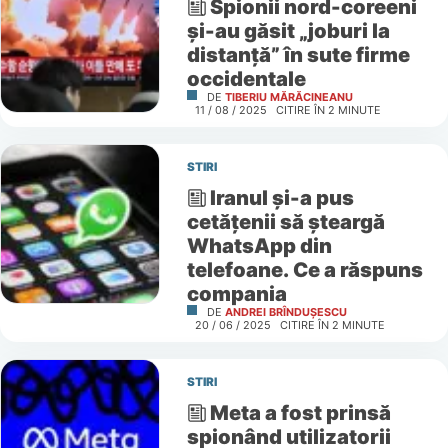
Spionii nord-coreeni
și-au găsit „joburi la
distanță” în sute firme
occidentale
DE
TIBERIU MĂRĂCINEANU
11 / 08 / 2025
CITIRE ÎN
2
MINUTE
STIRI
Iranul și-a pus
cetățenii să șteargă
WhatsApp din
telefoane. Ce a răspuns
compania
DE
ANDREI BRÎNDUȘESCU
20 / 06 / 2025
CITIRE ÎN
2
MINUTE
STIRI
Meta a fost prinsă
spionând utilizatorii