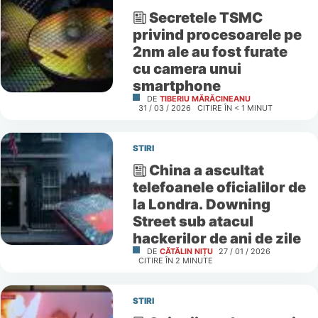
Secretele TSMC
privind procesoarele pe
2nm ale au fost furate
cu camera unui
smartphone
DE
TIBERIU MĂRĂCINEANU
31 / 03 / 2026
CITIRE ÎN
< 1
MINUT
STIRI
China a ascultat
telefoanele oficialilor de
la Londra. Downing
Street sub atacul
hackerilor de ani de zile
DE
CĂTĂLIN NIȚU
27 / 01 / 2026
CITIRE ÎN
2
MINUTE
STIRI