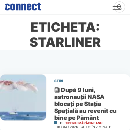
Skip
to
content
ETICHETA:
STARLINER
STIRI
După 9 luni,
astronauții NASA
blocați pe Stația
Spațială au revenit cu
bine pe Pământ
DE
TIBERIU MĂRĂCINEANU
19 / 03 / 2025
CITIRE ÎN
2
MINUTE