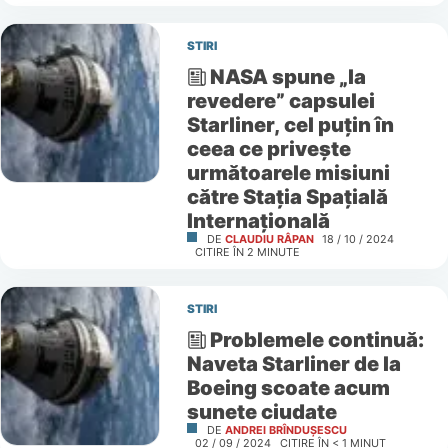
STIRI
NASA spune „la
revedere” capsulei
Starliner, cel puțin în
ceea ce privește
următoarele misiuni
către Stația Spațială
Internațională
DE
CLAUDIU RÂPAN
18 / 10 / 2024
CITIRE ÎN
2
MINUTE
STIRI
Problemele continuă:
Naveta Starliner de la
Boeing scoate acum
sunete ciudate
DE
ANDREI BRÎNDUȘESCU
02 / 09 / 2024
CITIRE ÎN
< 1
MINUT