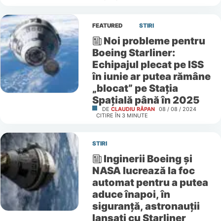
FEATURED
STIRI
Noi probleme pentru
Boeing Starliner:
Echipajul plecat pe ISS
în iunie ar putea rămâne
„blocat” pe Stația
Spațială până în 2025
DE
CLAUDIU RÂPAN
08 / 08 / 2024
CITIRE ÎN
3
MINUTE
STIRI
Inginerii Boeing și
NASA lucrează la foc
automat pentru a putea
aduce înapoi, în
siguranță, astronauții
lansați cu Starliner