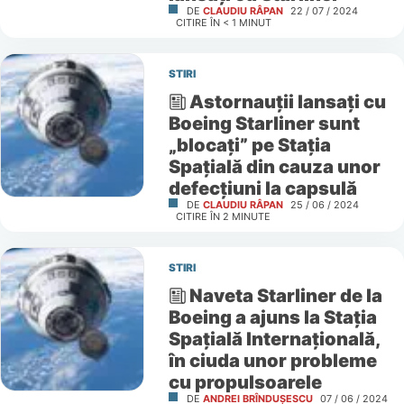
DE
CLAUDIU RÂPAN
22 / 07 / 2024
CITIRE ÎN
< 1
MINUT
STIRI
Astornauții lansați cu
Boeing Starliner sunt
„blocați” pe Stația
Spațială din cauza unor
defecțiuni la capsulă
DE
CLAUDIU RÂPAN
25 / 06 / 2024
CITIRE ÎN
2
MINUTE
STIRI
Naveta Starliner de la
Boeing a ajuns la Stația
Spațială Internațională,
în ciuda unor probleme
cu propulsoarele
DE
ANDREI BRÎNDUȘESCU
07 / 06 / 2024