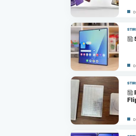
D
STIR
D
STIR
Fl
D