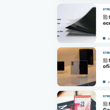
STIR
ec
D
STIR
ofi
D
STIR
Ga