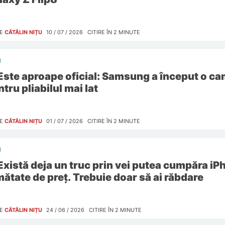
E
CĂTĂLIN NIȚU
10 / 07 / 2026
CITIRE ÎN
2
MINUTE
I
Este aproape oficial: Samsung a început o c
tru pliabilul mai lat
E
CĂTĂLIN NIȚU
01 / 07 / 2026
CITIRE ÎN
2
MINUTE
I
Există deja un truc prin vei putea cumpăra iPh
mătate de preț. Trebuie doar să ai răbdare
E
CĂTĂLIN NIȚU
24 / 06 / 2026
CITIRE ÎN
2
MINUTE