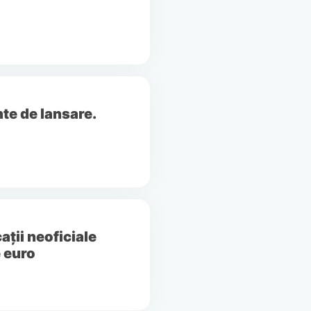
te de lansare.
ații neoficiale
e euro