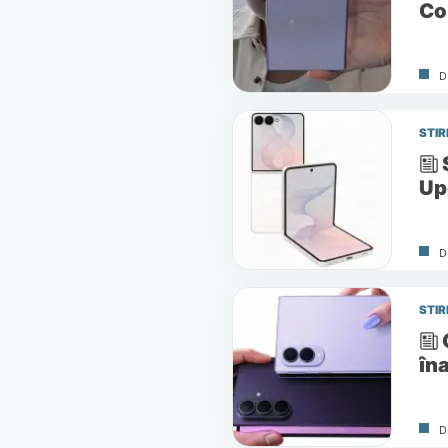
Co
D
STIR
Up
D
STIR
îna
D