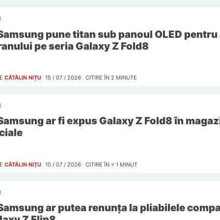
I
Samsung pune titan sub panoul OLED pentru 
ranului pe seria Galaxy Z Fold8
E
CĂTĂLIN NIȚU
15 / 07 / 2026
CITIRE ÎN
2
MINUTE
I
Samsung ar fi expus Galaxy Z Fold8 în magazi
ciale
E
CĂTĂLIN NIȚU
10 / 07 / 2026
CITIRE ÎN
< 1
MINUT
I
Samsung ar putea renunța la pliabilele comp
laxy Z Flip8