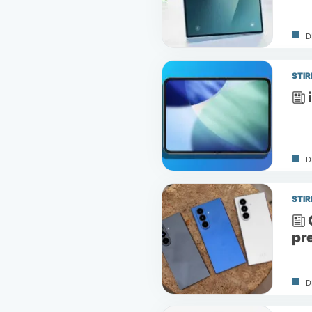
D
STIR
D
STIR
pr
D