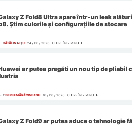
I
Galaxy Z Fold8 Ultra apare într-un leak alături
p8. Știm culorile și configurațiile de stocare
E
CĂTĂLIN NIȚU
24 / 06 / 2026
CITIRE ÎN
2
MINUTE
I
Huawei ar putea pregăti un nou tip de pliabil 
dustria
E
TIBERIU MĂRĂCINEANU
16 / 06 / 2026
CITIRE ÎN
2
MINUTE
I
Galaxy Z Fold9 ar putea aduce o tehnologie fă