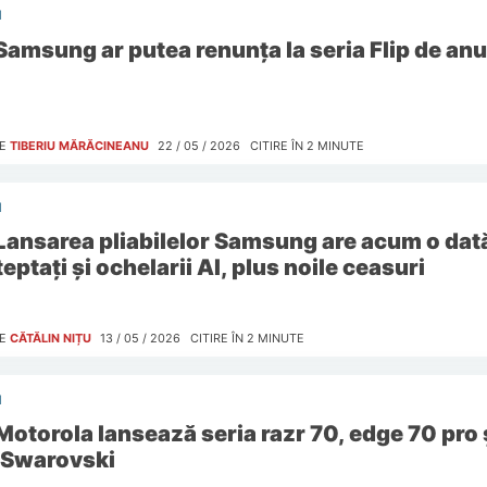
I
Samsung ar putea renunța la seria Flip de anul
E
TIBERIU MĂRĂCINEANU
22 / 05 / 2026
CITIRE ÎN
2
MINUTE
I
Lansarea pliabilelor Samsung are acum o dată
eptați și ochelarii AI, plus noile ceasuri
E
CĂTĂLIN NIȚU
13 / 05 / 2026
CITIRE ÎN
2
MINUTE
I
Motorola lansează seria razr 70, edge 70 pro 
 Swarovski