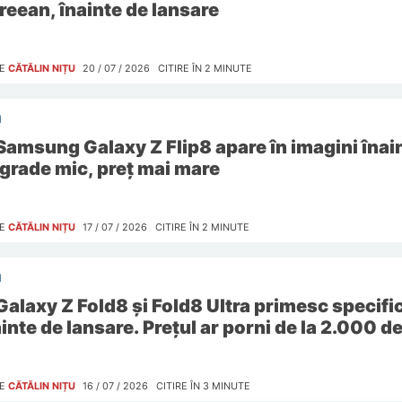
reean, înainte de lansare
E
CĂTĂLIN NIȚU
20 / 07 / 2026
CITIRE ÎN
2
MINUTE
I
Samsung Galaxy Z Flip8 apare în imagini înain
grade mic, preț mai mare
E
CĂTĂLIN NIȚU
17 / 07 / 2026
CITIRE ÎN
2
MINUTE
I
Galaxy Z Fold8 și Fold8 Ultra primesc specific
inte de lansare. Prețul ar porni de la 2.000 d
E
CĂTĂLIN NIȚU
16 / 07 / 2026
CITIRE ÎN
3
MINUTE