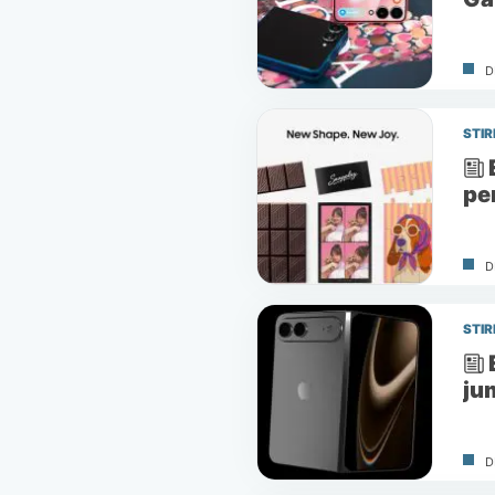
D
STIR
pen
D
STIR
ju
D