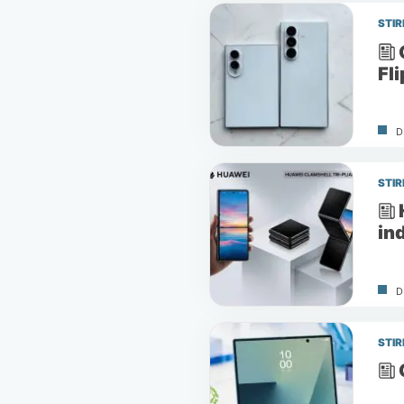
STIR
Fli
D
STIR
in
D
STIR