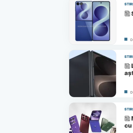
STIR
D
STIR
așt
D
STIR
cu