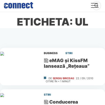
Skip
to
content
ETICHETA: UL
BUSINESS
STIRI
eMAG şi KissFM
lansează „Reţeaua”
DE
SERGIU BRICEAG
22 / 09 / 2010
CITIRE ÎN
< 1
MINUT
STIRI
Conducerea