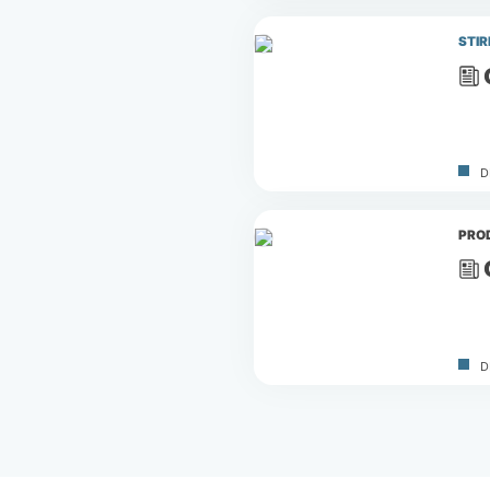
STIR
D
PRO
D