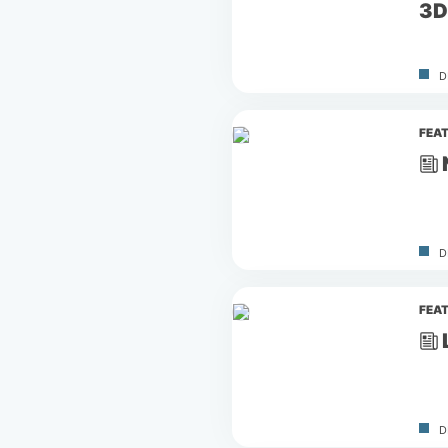
3D
D
FEA
D
FEA
D