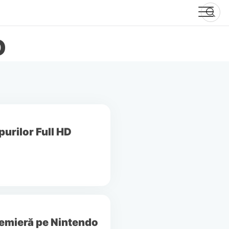
D
urilor Full HD
premieră pe Nintendo