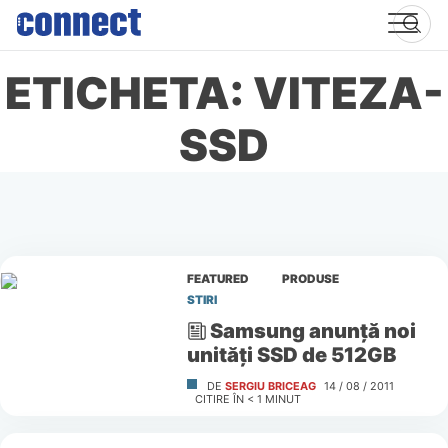
Skip
to
content
ETICHETA: VITEZA-
SSD
FEATURED
PRODUSE
STIRI
Samsung anunţă noi
unităţi SSD de 512GB
DE
SERGIU BRICEAG
14 / 08 / 2011
CITIRE ÎN
< 1
MINUT