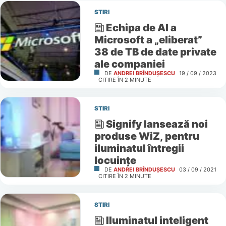
STIRI
Echipa de AI a
Microsoft a „eliberat”
38 de TB de date private
ale companiei
DE
ANDREI BRÎNDUȘESCU
19 / 09 / 2023
CITIRE ÎN
2
MINUTE
STIRI
Signify lansează noi
produse WiZ, pentru
iluminatul întregii
locuințe
DE
ANDREI BRÎNDUȘESCU
03 / 09 / 2021
CITIRE ÎN
2
MINUTE
STIRI
Iluminatul inteligent