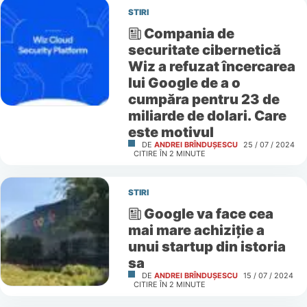
STIRI
Compania de
securitate cibernetică
Wiz a refuzat încercarea
lui Google de a o
cumpăra pentru 23 de
miliarde de dolari. Care
este motivul
DE
ANDREI BRÎNDUȘESCU
25 / 07 / 2024
CITIRE ÎN
2
MINUTE
STIRI
Google va face cea
mai mare achiziție a
unui startup din istoria
sa
DE
ANDREI BRÎNDUȘESCU
15 / 07 / 2024
CITIRE ÎN
2
MINUTE