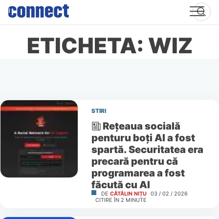
Skip
to
content
ETICHETA: WIZ
STIRI
Rețeaua socială
penturu boți AI a fost
spartă. Securitatea era
precară pentru că
programarea a fost
făcută cu AI
DE
CĂTĂLIN NIȚU
03 / 02 / 2026
CITIRE ÎN
2
MINUTE