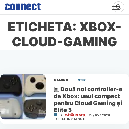
Skip
to
content
ETICHETA: XBOX-
CLOUD-GAMING
GAMING
STIRI
Două noi controller-e
de Xbox: unul compact
pentru Cloud Gaming și
Elite 3
DE
CĂTĂLIN NIȚU
15 / 05 / 2026
CITIRE ÎN
2
MINUTE