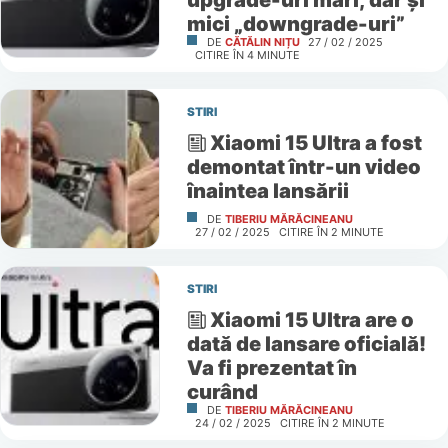
mici „downgrade-uri”
DE
CĂTĂLIN NIȚU
27 / 02 / 2025
CITIRE ÎN
4
MINUTE
STIRI
Xiaomi 15 Ultra a fost
demontat într-un video
înaintea lansării
DE
TIBERIU MĂRĂCINEANU
27 / 02 / 2025
CITIRE ÎN
2
MINUTE
STIRI
Xiaomi 15 Ultra are o
dată de lansare oficială!
Va fi prezentat în
curând
DE
TIBERIU MĂRĂCINEANU
24 / 02 / 2025
CITIRE ÎN
2
MINUTE