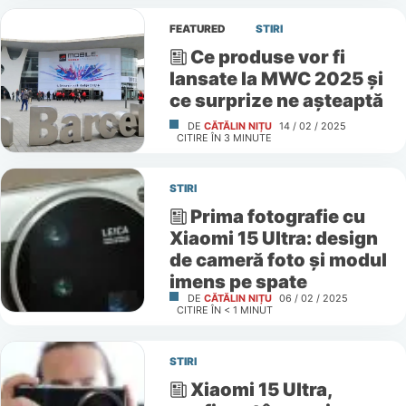
FEATURED
STIRI
Ce produse vor fi
lansate la MWC 2025 și
ce surprize ne așteaptă
DE
CĂTĂLIN NIȚU
14 / 02 / 2025
CITIRE ÎN
3
MINUTE
STIRI
Prima fotografie cu
Xiaomi 15 Ultra: design
de cameră foto și modul
imens pe spate
DE
CĂTĂLIN NIȚU
06 / 02 / 2025
CITIRE ÎN
< 1
MINUT
STIRI
Xiaomi 15 Ultra,