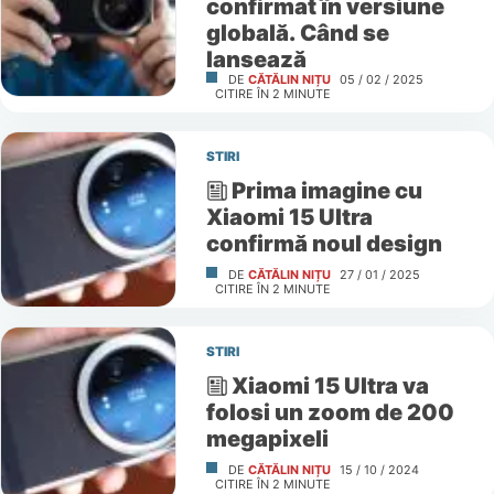
confirmat în versiune
globală. Când se
lansează
DE
CĂTĂLIN NIȚU
05 / 02 / 2025
CITIRE ÎN
2
MINUTE
STIRI
Prima imagine cu
Xiaomi 15 Ultra
confirmă noul design
DE
CĂTĂLIN NIȚU
27 / 01 / 2025
CITIRE ÎN
2
MINUTE
STIRI
Xiaomi 15 Ultra va
folosi un zoom de 200
megapixeli
DE
CĂTĂLIN NIȚU
15 / 10 / 2024
CITIRE ÎN
2
MINUTE