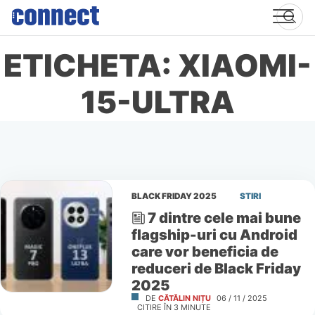
Skip
to
content
ETICHETA: XIAOMI-
15-ULTRA
BLACK FRIDAY 2025
STIRI
7 dintre cele mai bune
flagship-uri cu Android
care vor beneficia de
reduceri de Black Friday
2025
DE
CĂTĂLIN NIȚU
06 / 11 / 2025
CITIRE ÎN
3
MINUTE