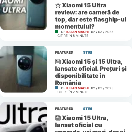
Xiaomi 15 Ultra
review: are cameră de
top, dar este flasghip-ul
momentului?
DE
IULIAN MACHI
02 / 03 / 2025
CITIRE ÎN
6
MINUTE
FEATURED
STIRI
Xiaomi 15 și 15 Ultra,
lansate oficial. Prețuri și
disponibilitate în
România
DE
IULIAN MACHI
02 / 03 / 2025
CITIRE ÎN
2
MINUTE
FEATURED
STIRI
Xiaomi 15 Ultra,
lansat oficial cu
upgrade-uri mari, dar și