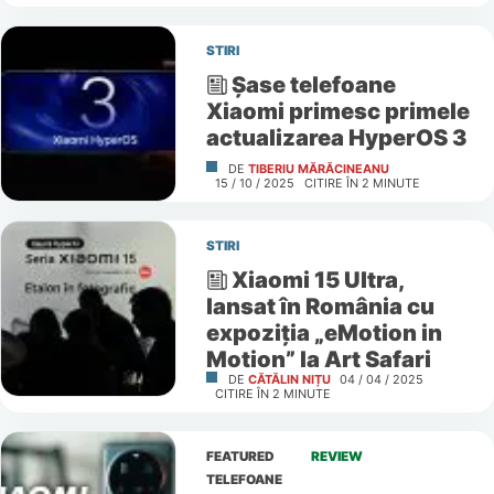
STIRI
Șase telefoane
Xiaomi primesc primele
actualizarea HyperOS 3
DE
TIBERIU MĂRĂCINEANU
15 / 10 / 2025
CITIRE ÎN
2
MINUTE
STIRI
Xiaomi 15 Ultra,
lansat în România cu
expoziția „eMotion in
Motion” la Art Safari
DE
CĂTĂLIN NIȚU
04 / 04 / 2025
CITIRE ÎN
2
MINUTE
FEATURED
REVIEW
TELEFOANE