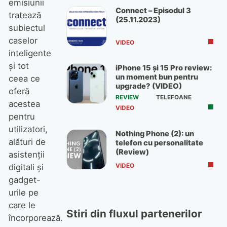
emisiunii
Connect – Episodul 3
tratează
(25.11.2023)
subiectul
caselor
VIDEO
inteligente
și tot
iPhone 15 și 15 Pro review:
un moment bun pentru
ceea ce
upgrade? (VIDEO)
oferă
REVIEW
TELEFOANE
acestea
VIDEO
pentru
utilizatori,
Nothing Phone (2): un
alături de
telefon cu personalitate
(Review)
asistenții
VIDEO
digitali și
gadget-
urile pe
care le
Stiri din fluxul partenerilor
încorporează.