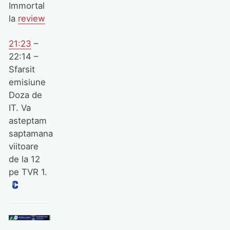
Immortal
la
review
21:23
–
22:14 –
Sfarsit
emisiune
Doza de
IT. Va
asteptam
saptamana
viitoare
de la 12
pe TVR 1.