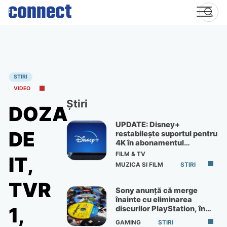
Skip
to
content
STIRI
VIDEO
Știri
DOZA
UPDATE: Disney+
DE
restabilește suportul pentru
4K în abonamentul
Premium
FILM & TV
IT,
MUZICA SI FILM
STIRI
TVR
Sony anunță că merge
înainte cu eliminarea
1,
discurilor PlayStation, în
ciuda protestelor
GAMING
STIRI