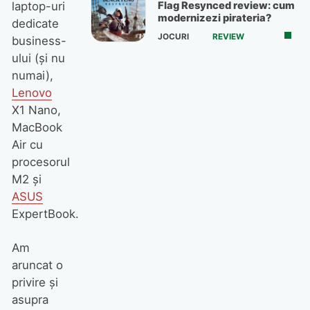
Flag Resynced review: cum
laptop-uri
modernizezi pirateria?
dedicate
JOCURI
REVIEW
business-
ului (și nu
numai),
Lenovo
X1 Nano,
MacBook
Air cu
procesorul
M2 și
ASUS
ExpertBook.
Am
aruncat o
privire și
asupra