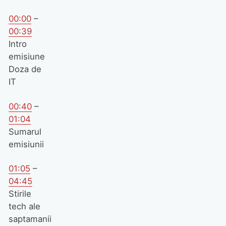
00:00
–
00:39
Intro
emisiune
Doza de
IT
00:40
–
01:04
Sumarul
emisiunii
01:05
–
04:45
Stirile
tech ale
saptamanii