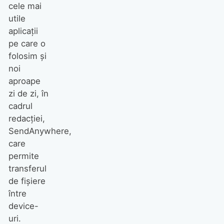
cele mai
utile
aplicații
pe care o
folosim și
noi
aproape
zi de zi, în
cadrul
redacției,
SendAnywhere,
care
permite
transferul
de fișiere
între
device-
uri.