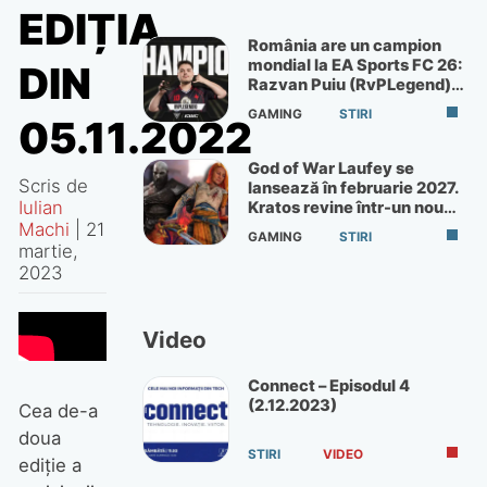
EDIȚIA
România are un campion
mondial la EA Sports FC 26:
DIN
Razvan Puiu (RvPLegend)
câștigă turneul de la Paris
GAMING
STIRI
05.11.2022
God of War Laufey se
Scris de
lansează în februarie 2027.
Iulian
Kratos revine într-un nou
God of War
Machi
|
21
GAMING
STIRI
martie,
2023
Video
Connect – Episodul 4
(2.12.2023)
Cea de-a
doua
STIRI
VIDEO
ediție a