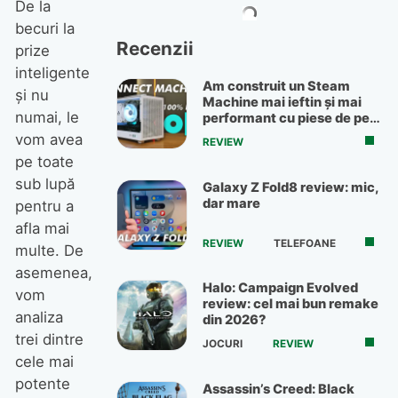
De la
becuri la
Recenzii
prize
inteligente
Am construit un Steam
și nu
Machine mai ieftin și mai
numai, le
performant cu piese de pe
OLX
vom avea
REVIEW
pe toate
sub lupă
Galaxy Z Fold8 review: mic,
dar mare
pentru a
afla mai
REVIEW
TELEFOANE
multe. De
asemenea,
Halo: Campaign Evolved
vom
review: cel mai bun remake
analiza
din 2026?
trei dintre
JOCURI
REVIEW
cele mai
potente
Assassin’s Creed: Black