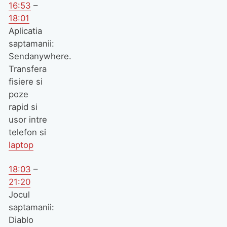
16:53
–
18:01
Aplicatia
saptamanii:
Sendanywhere.
Transfera
fisiere si
poze
rapid si
usor intre
telefon si
laptop
18:03
–
21:20
Jocul
saptamanii:
Diablo