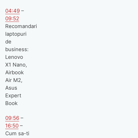
04:49
–
09:52
Recomandari
laptopuri
de
business:
Lenovo
X1 Nano,
Airbook
Air M2,
Asus
Expert
Book
09:56
–
16:50
–
Cum sa-ti