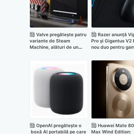
Valve pregătește patru
Razer anunță Vi
variante de Steam
Pro și Gigantus V2 
Machine, alături de un
nou duo pentru ga
sistem împotriva
competitiv
bișnițarilor
OpenAI pregătește o
Huawei Mate 80
boxă AI portabilă pe care
Max Wind Edition: