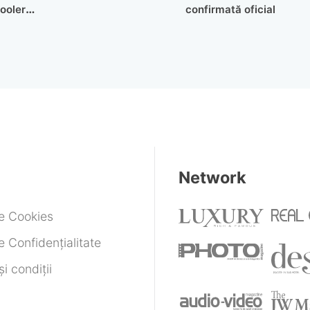
cooler
confirmată oficial
nsat
Network
de Cookies
e Confidențialitate
i condiții