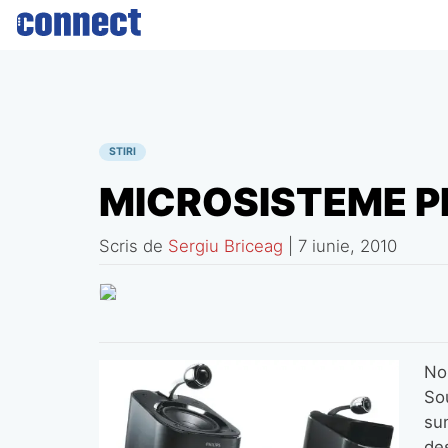
Skip
to
content
STIRI
MICROSISTEME PH
Scris de
Sergiu Briceag
|
7 iunie, 2010
No
So
sun
des