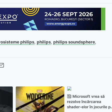
osisteme philips
,
philips
,
philips soundsphere
,
cebook
Twitter
 pe LinkedIn
buie pe Pinterest
imite prin whatsapp
Trimite pe Email
Microsoft vrea să
rezolve încărcarea
shader-elor în jocurile p