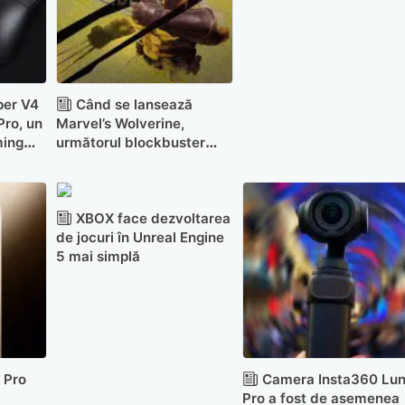
PC
per V4
Când se lansează
Pro, un
Marvel’s Wolverine,
ming
următorul blockbuster
pentru PlayStation 5
XBOX face dezvoltarea
de jocuri în Unreal Engine
5 mai simplă
 Pro
Camera Insta360 Lu
Pro a fost de asemenea