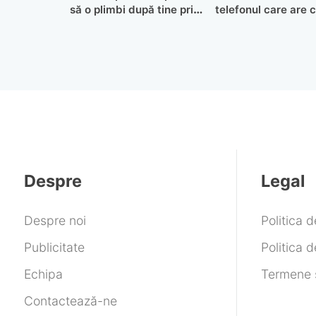
să o plimbi după tine prin
telefonul care are 
casă
încorporat a fost la
Despre
Legal
Despre noi
Politica 
Publicitate
Politica d
Echipa
Termene ș
Contactează-ne