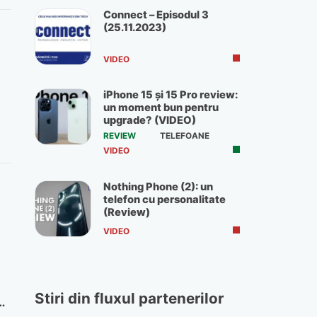
Connect – Episodul 3
(25.11.2023)
VIDEO
iPhone 15 și 15 Pro review:
un moment bun pentru
upgrade? (VIDEO)
REVIEW
TELEFOANE
VIDEO
Nothing Phone (2): un
telefon cu personalitate
(Review)
VIDEO
Stiri din fluxul partenerilor
e