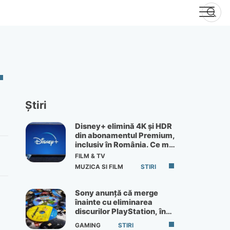
Știri
Disney+ elimină 4K și HDR
din abonamentul Premium,
inclusiv în România. Ce mai
primești de 60 lei pe lună
FILM & TV
MUZICA SI FILM
STIRI
Sony anunță că merge
înainte cu eliminarea
discurilor PlayStation, în
ciuda protestelor
GAMING
STIRI