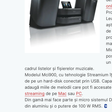
onl
Pro
Leu
aşt
de 
pro
mai
Mi
pos
un 
cadrul listelor şi fişierelor muzicale.
Modelul Mci900, cu tehnologie Streamium îţi
de pe un hard-disk conectat prin USB. Capac
adaugă miile de melodii care pot fi accesate
streaming
de pe
Mac
sau
PC
.
Din gamă mai face parte şi micro sistemul
din aluminiu şi o putere de 100 W RMS.