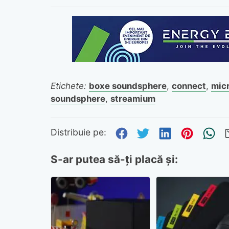
Etichete:
boxe soundsphere
,
connect
,
micr
soundsphere
,
streamium
Distribuie pe Fa
Distribuie pe 
Distribuie
Distri
Tr
Distribuie pe:
S-ar putea să-ți placă și: