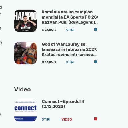
s.
România are un campion
n
mondial la EA Sports FC 26:
Razvan Puiu (RvPLegend)
câștigă turneul de la Paris
a
GAMING
STIRI
i
God of War Laufey se
lansează în februarie 2027.
Kratos revine într-un nou
God of War
GAMING
STIRI
Video
Connect – Episodul 4
(2.12.2023)
e
STIRI
VIDEO