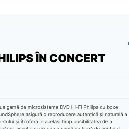
ILIPS ÎN CONCERT
ua gamă de microsisteme
DVD Hi-Fi Philips cu boxe
undSphere asigură o reproducere autentică şi naturală a
etului şi îţi oferă în acelaşi timp posibilitatea de a
cărca, asculta şi viziona o gamă de largă de conţinut