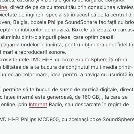
ine
, direct de pe calculatorul tău prin conexiunea wireles
iectate de inginerii specialişti în acustică de la centrul di
ven, Belgia, boxele Philips SoundSphere fac faţă cu brio
eptărilor iubitorilor de muzică. Boxele utilizează o carcas
aluminiu dintr-o singură piesa, care optimizează
pagarea undelor în incintă, pentru obţinerea unei fidelităţ
 mari a reproducerii sonore.
crosistemele DVD Hi-Fi cu boxe SoundSphere îţi oferă
ibilitatea de a te bucura de conţinutul multimedia printr-
un ecran color mare, ideal pentru a naviga cu usurinţă în
 permite să te bucuri de surse de muzică digitale, direct
itatea internă este generoasă, de 160 GB, , la care se
 online, prin
Internet
Radio, sau descărcate în regim de
 DVD Hi-Fi Philips MCD900, cu aceleaşi boxe SoundSpher