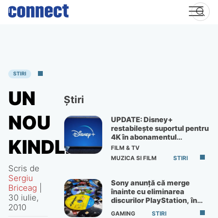
Skip
to
content
STIRI
UN
Știri
NOU
UPDATE: Disney+
restabilește suportul pentru
4K în abonamentul
KINDLE
Premium
FILM & TV
MUZICA SI FILM
STIRI
Scris de
Sergiu
Sony anunță că merge
Briceag
|
înainte cu eliminarea
30 iulie,
discurilor PlayStation, în
2010
ciuda protestelor
GAMING
STIRI