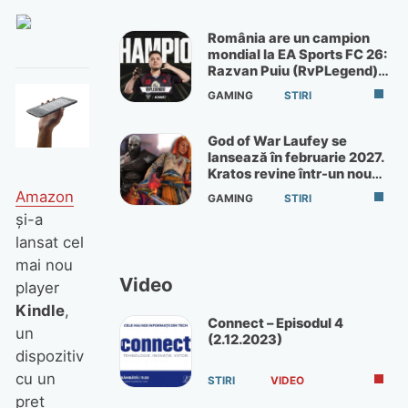
România are un campion
mondial la EA Sports FC 26:
Razvan Puiu (RvPLegend)
câștigă turneul de la Paris
GAMING
STIRI
God of War Laufey se
lansează în februarie 2027.
Kratos revine într-un nou
God of War
Amazon
GAMING
STIRI
şi-a
lansat cel
mai nou
Video
player
Kindle
,
Connect – Episodul 4
un
(2.12.2023)
dispozitiv
cu un
STIRI
VIDEO
preţ