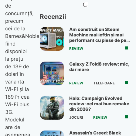
de
concurenţă,
Recenzii
precum
cei de la
Am construit un Steam
Machine mai ieftin și mai
Barnes&Noble,
performant cu piese de pe
fiind
OLX
REVIEW
disponibl
la preţul
Galaxy Z Fold8 review: mic,
de 139 de
dar mare
dolari în
varianta
REVIEW
TELEFOANE
Wi-Fi şi la
189 în cea
Halo: Campaign Evolved
review: cel mai bun remake
Wi-Fi plus
din 2026?
3G.
JOCURI
REVIEW
Modelul
are de
Assassin’s Creed: Black
asemenea