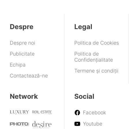
pe
1
companiile
pentru
telefoane,
septembrie.
lor.
piese
ceasuri,
Cât
Operațiunile
de
mașini
va
vor
schimb.
Despre
Legal
și
costa
fi
Costurile
laptopuri
reduse
de
service
Despre noi
Politica de Cookies
ar
putea
Publicitate
Politica de
crește
Confidențialitate
Echipa
Termene și condiții
Contactează-ne
Network
Social
Facebook
Youtube