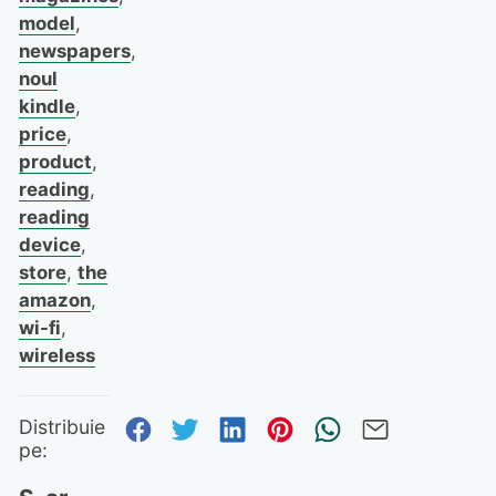
model
,
newspapers
,
noul
kindle
,
price
,
product
,
reading
,
reading
device
,
store
,
the
amazon
,
wi-fi
,
wireless
Distribuie pe Facebook
Distribuie pe Twitter
Distribuie pe Linked
Distribuie pe Pi
Trimite prin
Trimite 
Distribuie
pe: