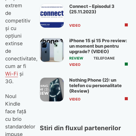
extrem
Connect – Episodul 3
(25.11.2023)
de
competitiv
VIDEO
şi cu
opţiuni
iPhone 15 și 15 Pro review:
extinse
un moment bun pentru
de
upgrade? (VIDEO)
conectivitate,
REVIEW
TELEFOANE
VIDEO
cum ar fi
Wi-Fi
şi
Nothing Phone (2): un
3G.
telefon cu personalitate
(Review)
Noul
VIDEO
Kindle
face faţă
cu brio
standardelor
Stiri din fluxul partenerilor
impuse