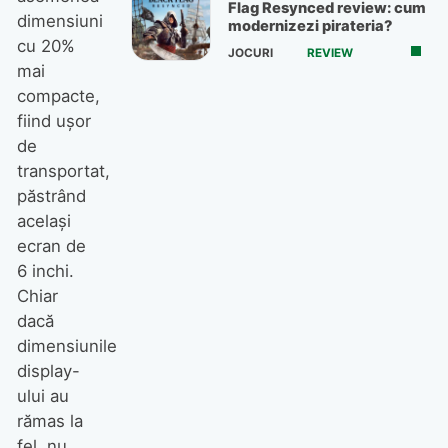
Flag Resynced review: cum
dimensiuni
modernizezi pirateria?
cu 20%
JOCURI
REVIEW
mai
compacte,
fiind uşor
de
transportat,
păstrând
acelaşi
ecran de
6 inchi.
Chiar
dacă
dimensiunile
display-
ului au
rămas la
fel, nu