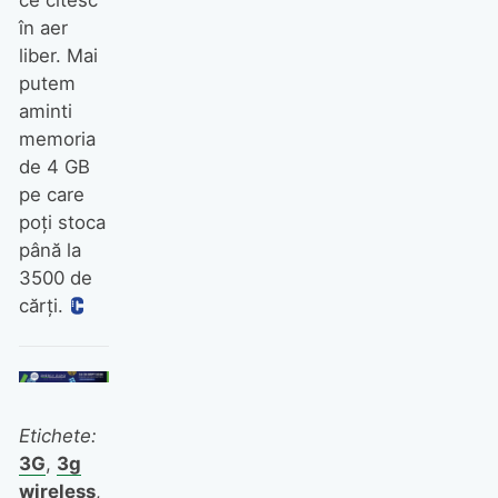
în aer
liber. Mai
putem
aminti
memoria
de 4 GB
pe care
poţi stoca
până la
3500 de
cărţi.
Etichete:
3G
,
3g
wireless
,