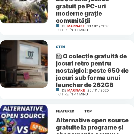
gratuit pe PC-uri
moderne grație
comunității
DE
MARINAKE
19 / 02 / 2026
CITIRE ÎN
< 1
MINUT
STIRI
O colecție gratuită de
jocuri retro pentru
nostalgici: peste 650 de
jocuri sub forma unui
launcher de 262GB
DE
MARINAKE
25 / 11 / 2025
CITIRE ÎN
< 1
MINUT
FEATURED
TOP
Alternative open source
gratuite la programe și