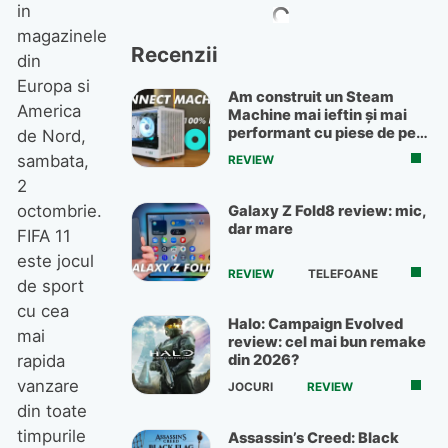
in
magazinele
Recenzii
din
Europa si
Am construit un Steam
America
Machine mai ieftin și mai
performant cu piese de pe
de Nord,
OLX
sambata,
REVIEW
2
octombrie.
Galaxy Z Fold8 review: mic,
dar mare
FIFA 11
este jocul
REVIEW
TELEFOANE
de sport
cu cea
Halo: Campaign Evolved
mai
review: cel mai bun remake
rapida
din 2026?
vanzare
JOCURI
REVIEW
din toate
timpurile
Assassin’s Creed: Black