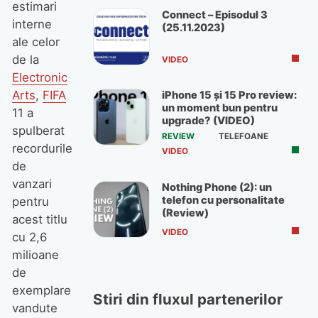
estimari
Connect – Episodul 3
interne
(25.11.2023)
ale celor
de la
VIDEO
Electronic
Arts
,
FIFA
iPhone 15 și 15 Pro review:
un moment bun pentru
11 a
upgrade? (VIDEO)
spulberat
REVIEW
TELEFOANE
recordurile
VIDEO
de
vanzari
Nothing Phone (2): un
telefon cu personalitate
pentru
(Review)
acest titlu
VIDEO
cu 2,6
milioane
de
exemplare
Stiri din fluxul partenerilor
vandute