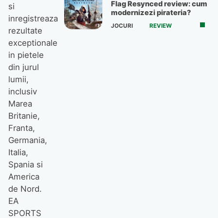
Flag Resynced review: cum
si
modernizezi pirateria?
inregistreaza
JOCURI
REVIEW
rezultate
exceptionale
in pietele
din jurul
lumii,
inclusiv
Marea
Britanie,
Franta,
Germania,
Italia,
Spania si
America
de Nord.
EA
SPORTS