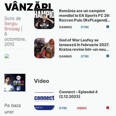
VÂNZĂRI
România are un campion
mondial la EA Sports FC 26:
Scris de
Razvan Puiu (RvPLegend)
Sergiu
câștigă turneul de la Paris
GAMING
STIRI
Briceag
|
6
octombrie,
God of War Laufey se
2010
lansează în februarie 2027.
Kratos revine într-un nou
God of War
GAMING
STIRI
Video
Connect – Episodul 4
(2.12.2023)
Pe baza
STIRI
VIDEO
unor