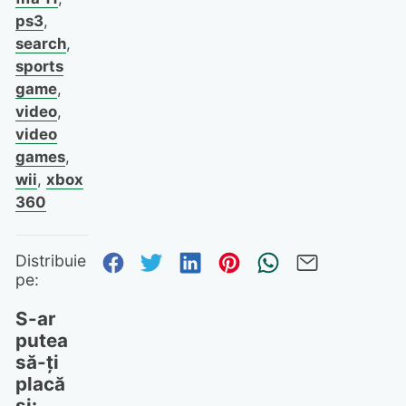
ps3
,
search
,
sports
game
,
video
,
video
games
,
wii
,
xbox
360
Distribuie pe Facebook
Distribuie pe Twitter
Distribuie pe Linked
Distribuie pe Pi
Trimite prin
Trimite 
Distribuie
pe:
S-ar
putea
să-ți
placă
și: