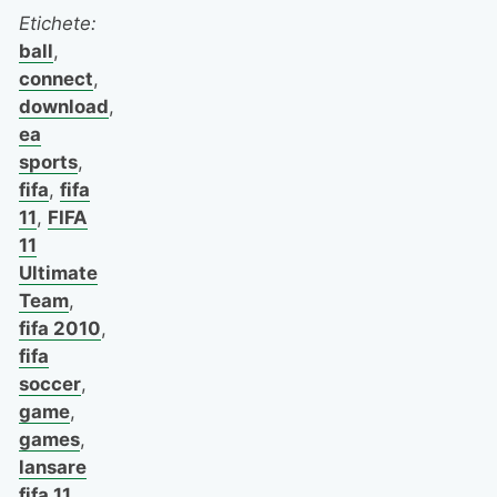
Etichete:
ball
,
connect
,
download
,
ea
sports
,
fifa
,
fifa
11
,
FIFA
11
Ultimate
Team
,
fifa 2010
,
fifa
soccer
,
game
,
games
,
lansare
fifa 11
,