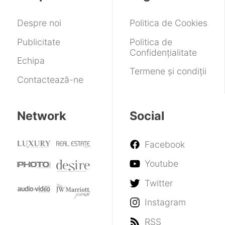
ca
sunt
cel
sau
Despre noi
Politica de Cookies
al
nu
Steam
adevărate
Publicitate
Politica de
Machine
Confidențialitate
Echipa
Termene și condiții
Contactează-ne
Network
Social
Facebook
Youtube
Twitter
Instagram
RSS