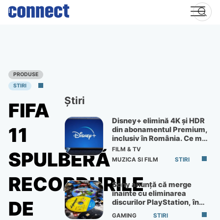
Skip
to
content
PRODUSE
STIRI
Știri
FIFA
Disney+ elimină 4K și HDR
11
din abonamentul Premium,
inclusiv în România. Ce mai
primești de 60 lei pe lună
FILM & TV
SPULBERĂ
MUZICA SI FILM
STIRI
RECORDURILE
Sony anunță că merge
înainte cu eliminarea
DE
discurilor PlayStation, în
ciuda protestelor
GAMING
STIRI