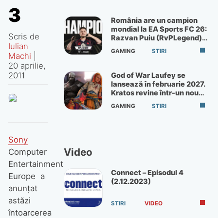
3
România are un campion
mondial la EA Sports FC 26:
Scris de
Razvan Puiu (RvPLegend)
Iulian
câștigă turneul de la Paris
GAMING
STIRI
Machi
|
20 aprilie,
2011
God of War Laufey se
lansează în februarie 2027.
Kratos revine într-un nou
God of War
GAMING
STIRI
Sony
Video
Computer
Entertainment
Connect – Episodul 4
Europe a
(2.12.2023)
anunţat
astăzi
STIRI
VIDEO
întoarcerea