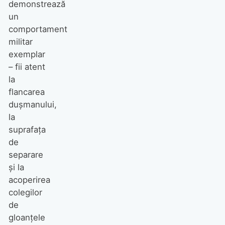
demonstrează
un
comportament
militar
exemplar
– fii atent
la
flancarea
duşmanului,
la
suprafaţa
de
separare
şi la
acoperirea
colegilor
de
gloanţele