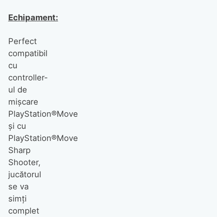
Echipament:
Perfect
compatibil
cu
controller-
ul de
mişcare
PlayStation®Move
şi cu
PlayStation®Move
Sharp
Shooter,
jucătorul
se va
simţi
complet