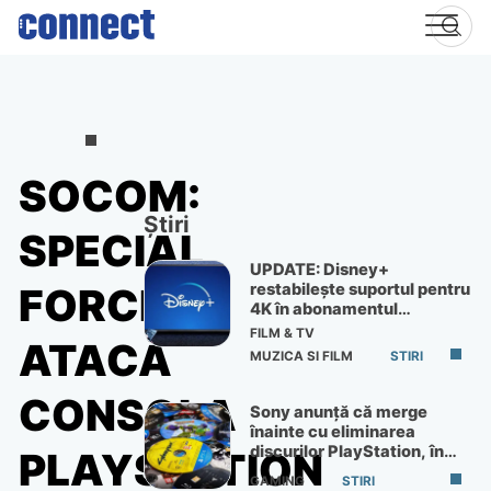
Skip
to
content
SOCOM:
Știri
SPECIAL
UPDATE: Disney+
restabilește suportul pentru
FORCES
4K în abonamentul
Premium
FILM & TV
ATACĂ
MUZICA SI FILM
STIRI
CONSOLA
Sony anunță că merge
înainte cu eliminarea
discurilor PlayStation, în
PLAYSTATION
ciuda protestelor
GAMING
STIRI