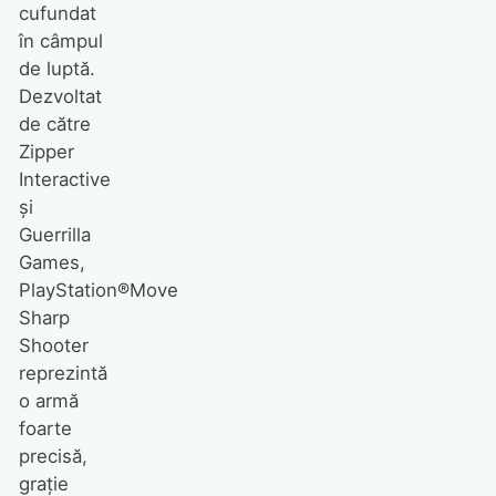
cufundat
în câmpul
de luptă.
Dezvoltat
de către
Zipper
Interactive
şi
Guerrilla
Games,
PlayStation®Move
Sharp
Shooter
reprezintă
o armă
foarte
precisă,
graţie