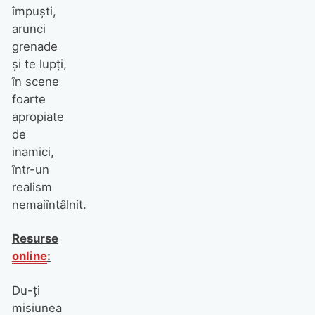
împuşti,
arunci
grenade
şi te lupţi,
în scene
foarte
apropiate
de
inamici,
într-un
realism
nemaiîntâlnit.
Resurse
online
:
Du-ţi
misiunea