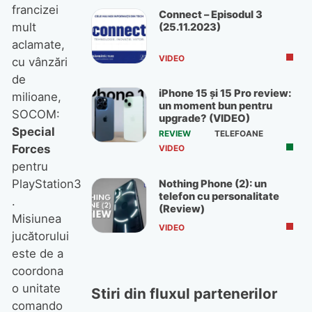
francizei
Connect – Episodul 3
mult
(25.11.2023)
aclamate,
VIDEO
cu vânzări
de
iPhone 15 și 15 Pro review:
milioane,
un moment bun pentru
SOCOM:
upgrade? (VIDEO)
Special
REVIEW
TELEFOANE
Forces
VIDEO
pentru
PlayStation3
Nothing Phone (2): un
telefon cu personalitate
.
(Review)
Misiunea
VIDEO
jucătorului
este de a
coordona
o unitate
Stiri din fluxul partenerilor
comando