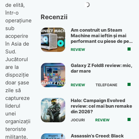
de elită,
într-o
Recenzii
operaţiune
sub
Am construit un Steam
Machine mai ieftin și mai
acoperire
performant cu piese de pe
în Asia de
OLX
REVIEW
Sud.
Jucătorul
Galaxy Z Fold8 review: mic,
are la
dar mare
dispoziţie
doar şase
REVIEW
TELEFOANE
zile să
captureze
Halo: Campaign Evolved
liderul
review: cel mai bun remake
din 2026?
unei
JOCURI
REVIEW
organizaţii
teroriste
Assassin’s Creed: Black
militante,