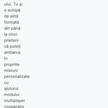
ului. Tu şi
o echipă
de elită
formată
din până
la cinci
prieteni
vă puteţi
ambarca
în
propriile
misiuni
personalizate
cu
ajutorul
modului
multiplayer
cooperativ