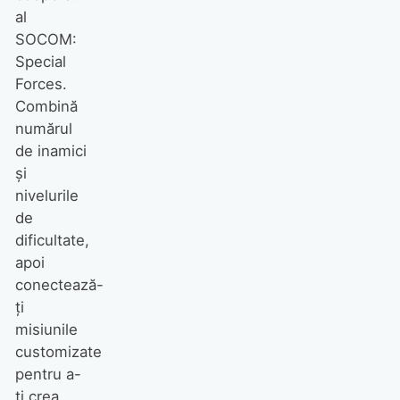
al
SOCOM:
Special
Forces.
Combină
numărul
de inamici
şi
nivelurile
de
dificultate,
apoi
conectează-
ţi
misiunile
customizate
pentru a-
ţi crea