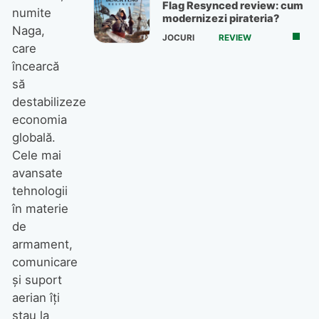
Flag Resynced review: cum
numite
modernizezi pirateria?
Naga,
JOCURI
REVIEW
care
încearcă
să
destabilizeze
economia
globală.
Cele mai
avansate
tehnologii
în materie
de
armament,
comunicare
şi suport
aerian îţi
stau la