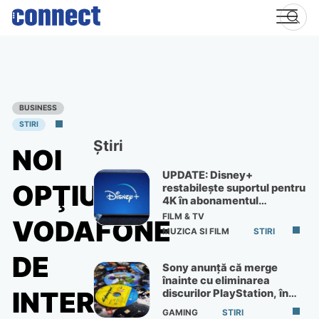
Skip
to
content
BUSINESS
STIRI
Știri
NOI
UPDATE: Disney+
OPŢIUNI
restabilește suportul pentru
4K în abonamentul
Premium
FILM & TV
VODAFONE
MUZICA SI FILM
STIRI
DE
Sony anunță că merge
înainte cu eliminarea
INTERNET
discurilor PlayStation, în
ciuda protestelor
GAMING
STIRI