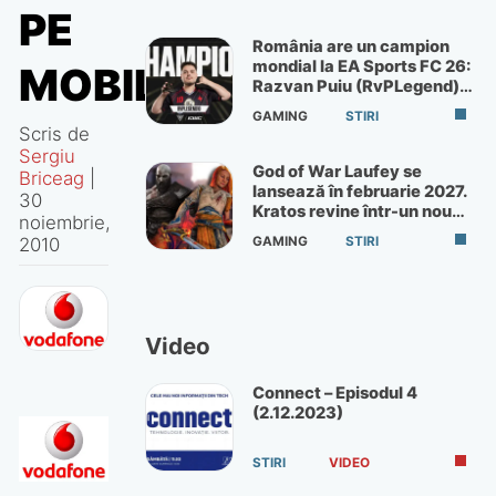
PE
România are un campion
mondial la EA Sports FC 26:
MOBIL
Razvan Puiu (RvPLegend)
câștigă turneul de la Paris
GAMING
STIRI
Scris de
Sergiu
God of War Laufey se
Briceag
|
lansează în februarie 2027.
30
Kratos revine într-un nou
noiembrie,
God of War
2010
GAMING
STIRI
Video
Connect – Episodul 4
(2.12.2023)
STIRI
VIDEO