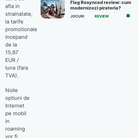
Flag Resynced review: cum
afla in
modernizezi pirateria?
strainatate,
JOCURI
REVIEW
la tarife
promotionale
incepand
de la
15,87
EUR /
luna (fara
TVA).
Noile
optiuni de
Internet
pe mobil
in
roaming
vor fi