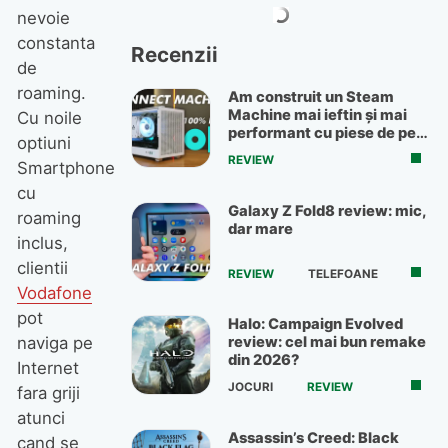
nevoie
constanta
Recenzii
de
roaming.
Am construit un Steam
Machine mai ieftin și mai
Cu noile
performant cu piese de pe
optiuni
OLX
REVIEW
Smartphone
cu
Galaxy Z Fold8 review: mic,
roaming
dar mare
inclus,
clientii
REVIEW
TELEFOANE
Vodafone
pot
Halo: Campaign Evolved
naviga pe
review: cel mai bun remake
din 2026?
Internet
JOCURI
REVIEW
fara griji
atunci
Assassin’s Creed: Black
cand se