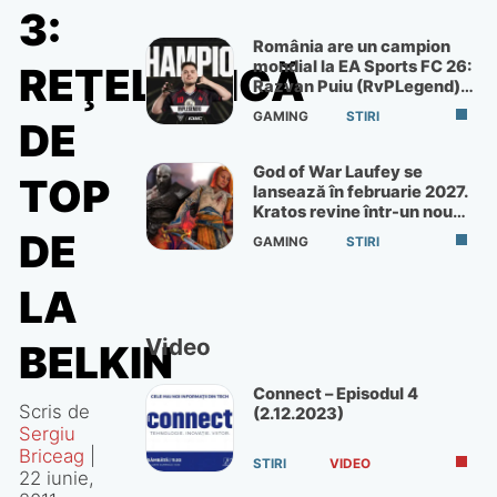
3:
România are un campion
mondial la EA Sports FC 26:
REŢELISTICĂ
Razvan Puiu (RvPLegend)
câștigă turneul de la Paris
GAMING
STIRI
DE
God of War Laufey se
TOP
lansează în februarie 2027.
Kratos revine într-un nou
God of War
DE
GAMING
STIRI
LA
Video
BELKIN
Connect – Episodul 4
Scris de
(2.12.2023)
Sergiu
Briceag
|
STIRI
VIDEO
22 iunie,