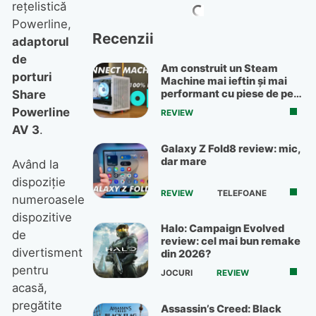
reţelistică
Powerline,
Recenzii
adaptorul
de
Am construit un Steam
porturi
Machine mai ieftin și mai
performant cu piese de pe
Share
OLX
Powerline
REVIEW
AV 3
.
Galaxy Z Fold8 review: mic,
dar mare
Având la
dispoziţie
REVIEW
TELEFOANE
numeroasele
dispozitive
Halo: Campaign Evolved
de
review: cel mai bun remake
divertisment
din 2026?
pentru
JOCURI
REVIEW
acasă,
pregătite
Assassin’s Creed: Black