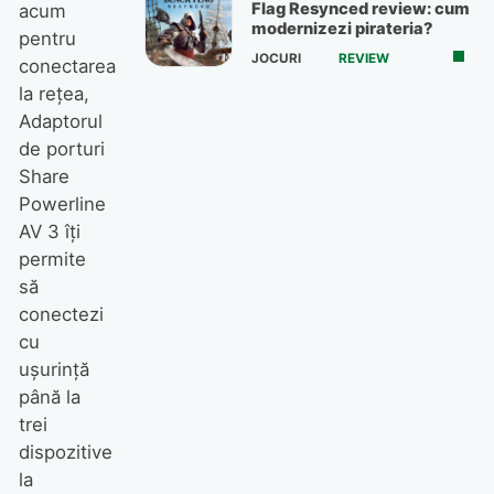
Flag Resynced review: cum
acum
modernizezi pirateria?
pentru
JOCURI
REVIEW
conectarea
la reţea,
Adaptorul
de porturi
Share
Powerline
AV 3 îţi
permite
să
conectezi
cu
uşurinţă
până la
trei
dispozitive
la