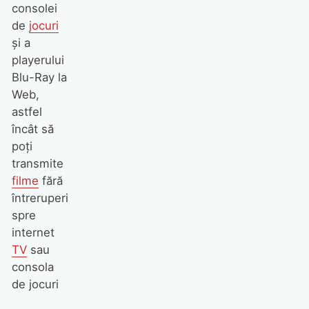
consolei
de
jocuri
şi a
playerului
Blu-Ray la
Web,
astfel
încât să
poţi
transmite
filme
fără
întreruperi
spre
internet
TV
sau
consola
de jocuri