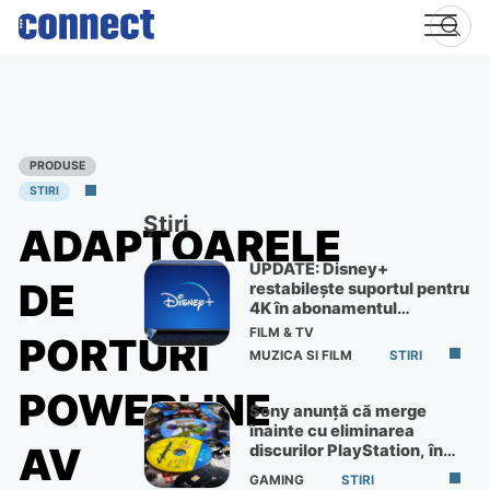
Skip
to
content
PRODUSE
STIRI
Știri
ADAPTOARELE
UPDATE: Disney+
DE
restabilește suportul pentru
4K în abonamentul
Premium
FILM & TV
PORTURI
MUZICA SI FILM
STIRI
POWERLINE
Sony anunță că merge
înainte cu eliminarea
AV
discurilor PlayStation, în
ciuda protestelor
GAMING
STIRI