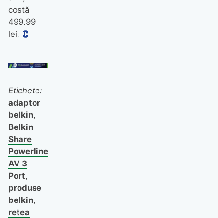
costă
499.99
lei.
Etichete:
adaptor
belkin
,
Belkin
Share
Powerline
AV 3
Port
,
produse
belkin
,
retea