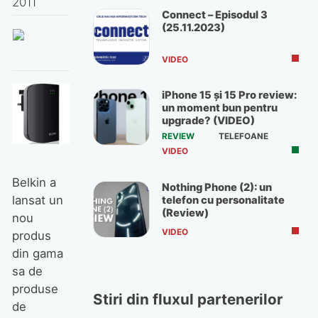
2011
Connect – Episodul 3
(25.11.2023)
VIDEO
iPhone 15 și 15 Pro review:
un moment bun pentru
upgrade? (VIDEO)
REVIEW
TELEFOANE
VIDEO
Belkin a
Nothing Phone (2): un
lansat un
telefon cu personalitate
(Review)
nou
VIDEO
produs
din gama
sa de
produse
Stiri din fluxul partenerilor
de