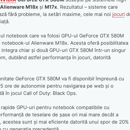
Alienware M18x
şi
M17x
. Rezultatul – sisteme care
ază fără probleme, la setări maxime, cele mai noi
jocuri
d
iaţă.
ul notebook care va folosi GPU-ul GeForce GTX 580M
 notebook-ul Alienware M18x. Acesta oferă posibilitatea
 integra chiar şi două GPU-uri GTX 580M într-un singur
em, dublând astfel performanţa în jocuri, datorită
unitate GeForce GTX 580M va fi disponibil împreună cu
i 5 ore de autonomie pentru navigarea pe web
şi o
 în jocul Call of Duty: Black Ops.
rapide GPU-uri pentru notebook compatibile cu
erformanţă de teselare de şase ori mai mare decât a
, acestea sunt şi mai eficiente datorită unui spor de 20% 
e cu generaţia precedentă.