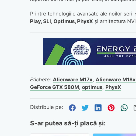
Printre tehnologiile avansate ale noilor seri
Play, SLI, Optimus, PhysX
şi arhitectura NV
Etichete:
Alienware M17x
,
Alienware M18x
GeForce GTX 580M
,
optimus
,
PhysX
Distribuie pe Fa
Distribuie pe 
Distribuie
Distri
Tr
Distribuie pe:
S-ar putea să-ți placă și: