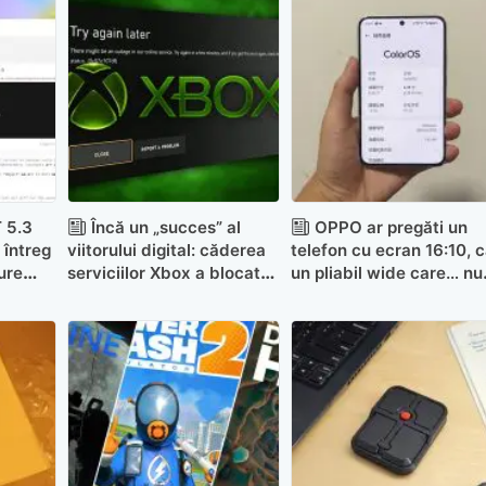
 5.3
Încă un „succes” al
OPPO ar pregăti un
 întreg
viitorului digital: căderea
telefon cu ecran 16:10, 
ure
serviciilor Xbox a blocat
un pliabil wide care… nu
inclusiv jocurile pe disc
se pliază