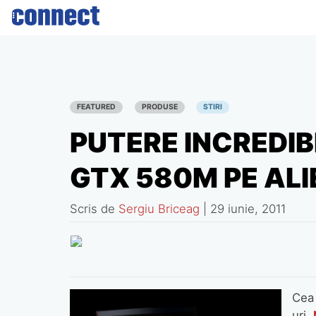
Skip
to
content
FEATURED
PRODUSE
STIRI
PUTERE INCREDIB
GTX 580M PE AL
Scris de
Sergiu Briceag
|
29 iunie, 2011
Cea 
uri,