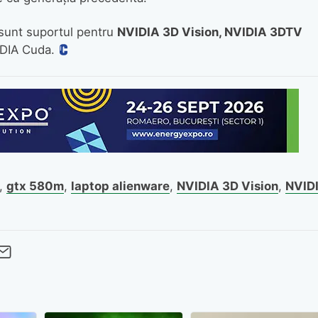
i sunt suportul pentru
NVIDIA 3D Vision, NVIDIA 3DTV
IDIA Cuda.
,
gtx 580m
,
laptop alienware
,
NVIDIA 3D Vision
,
NVID
cebook
Twitter
 pe LinkedIn
buie pe Pinterest
imite prin whatsapp
Trimite pe Email