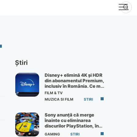
Știri
Disney+ elimină 4K și HDR
din abonamentul Premium,
inclusiv în România. Ce mai
primești de 60 lei pe lună
FILM & TV
MUZICA SI FILM
STIRI
Sony anunță că merge
înainte cu eliminarea
discurilor PlayStation, în
ciuda protestelor
GAMING
STIRI