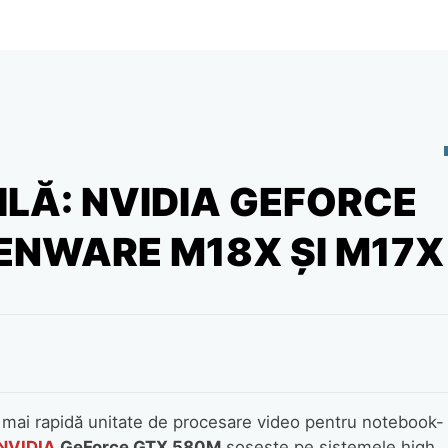
ILĂ: NVIDIA GEFORCE
IENWARE M18X ŞI M17X
mai rapidă unitate de procesare video pentru notebook-
NVIDIA
GeForce GTX 580M
soseşte pe sistemele high