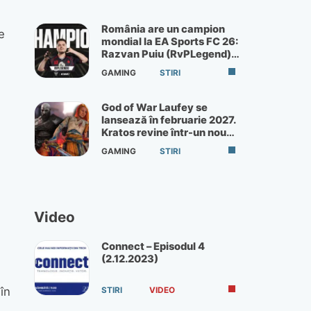
România are un campion
e
mondial la EA Sports FC 26:
Razvan Puiu (RvPLegend)
câștigă turneul de la Paris
GAMING
STIRI
God of War Laufey se
lansează în februarie 2027.
Kratos revine într-un nou
God of War
GAMING
STIRI
Video
Connect – Episodul 4
(2.12.2023)
în
STIRI
VIDEO