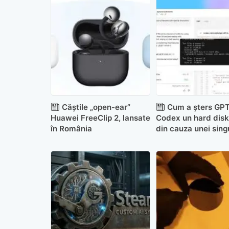
Căștile „open-ear”
Cum a șters GPT
Huawei FreeClip 2, lansate
Codex un hard disk
în România
din cauza unei sing
litere