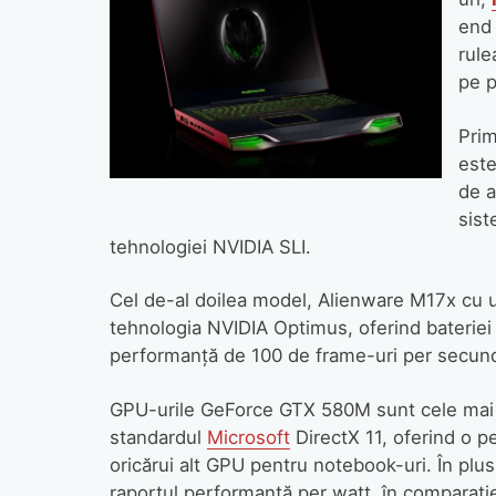
end
rule
pe p
Prim
este
de a
sist
tehnologiei NVIDIA SLI.
Cel de-al doilea model, Alienware M17x cu 
tehnologia NVIDIA Optimus, oferind baterie
performanţă de 100 de frame-uri per secundă
GPU-urile GeForce GTX 580M sunt cele mai 
standardul
Microsoft
DirectX 11, oferind o p
oricărui alt GPU pentru notebook-uri. În plus
raportul performanţă per watt, în comparaţi