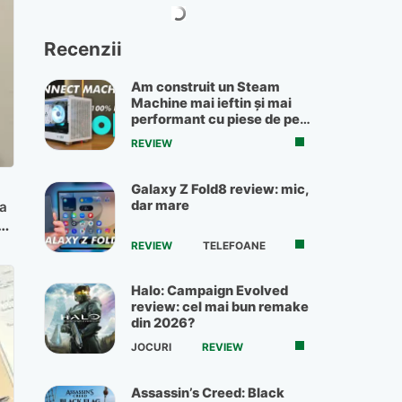
Recenzii
Am construit un Steam
Machine mai ieftin și mai
performant cu piese de pe
OLX
REVIEW
Galaxy Z Fold8 review: mic,
dar mare
ca
REVIEW
TELEFOANE
Halo: Campaign Evolved
review: cel mai bun remake
din 2026?
JOCURI
REVIEW
Assassin’s Creed: Black