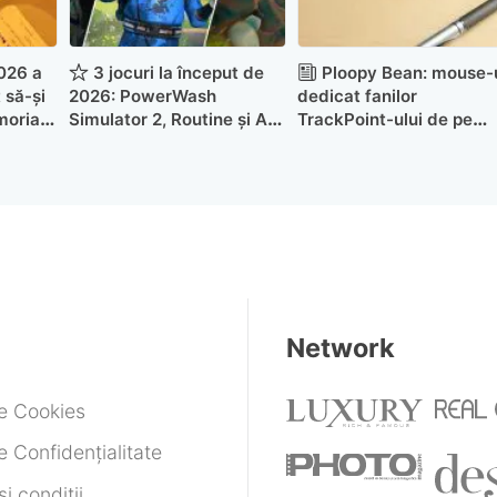
026 a
3 jocuri la început de
Ploopy Bean: mouse-
 să-și
2026: PowerWash
dedicat fanilor
moria
Simulator 2, Routine și A
TrackPoint-ului de pe
Game About Digging a
ThinkPad-urile Lenovo
Hole
Network
de Cookies
e Confidențialitate
i condiții