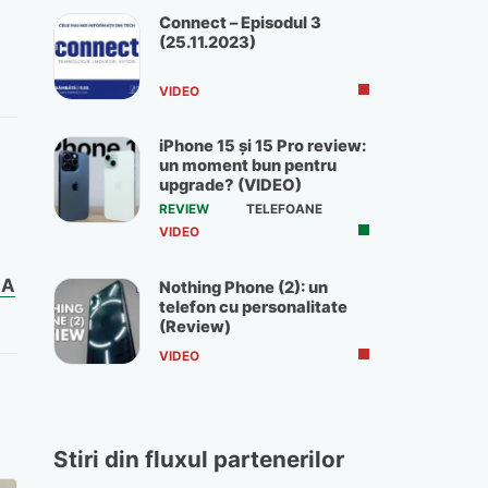
Connect – Episodul 3
(25.11.2023)
VIDEO
iPhone 15 și 15 Pro review:
un moment bun pentru
upgrade? (VIDEO)
REVIEW
TELEFOANE
VIDEO
IA
Nothing Phone (2): un
telefon cu personalitate
(Review)
VIDEO
Stiri din fluxul partenerilor