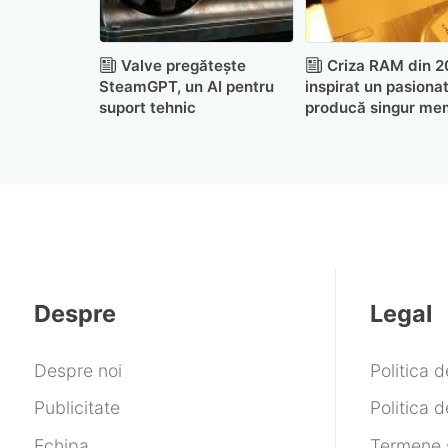
Valve pregătește
Criza RAM din 2
SteamGPT, un AI pentru
inspirat un pasionat
suport tehnic
producă singur me
acasă
Despre
Legal
Despre noi
Politica 
Publicitate
Politica d
Echipa
Termene ș