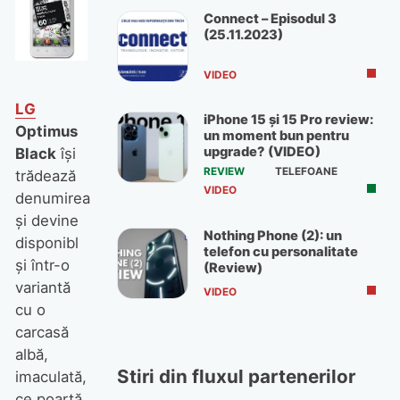
Connect – Episodul 3
(25.11.2023)
VIDEO
LG
iPhone 15 și 15 Pro review:
Optimus
un moment bun pentru
upgrade? (VIDEO)
Black
își
REVIEW
TELEFOANE
trădează
VIDEO
denumirea
și devine
Nothing Phone (2): un
disponibl
telefon cu personalitate
și într-o
(Review)
variantă
VIDEO
cu o
carcasă
albă,
Stiri din fluxul partenerilor
imaculată,
ce poartă