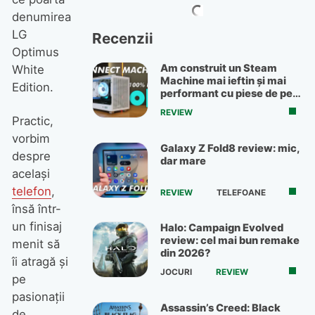
denumirea
LG
Recenzii
Optimus
Am construit un Steam
White
Machine mai ieftin și mai
Edition.
performant cu piese de pe
OLX
REVIEW
Practic,
vorbim
Galaxy Z Fold8 review: mic,
despre
dar mare
același
telefon
,
REVIEW
TELEFOANE
însă într-
un finisaj
Halo: Campaign Evolved
review: cel mai bun remake
menit să
din 2026?
îi atragă și
JOCURI
REVIEW
pe
pasionații
Assassin’s Creed: Black
de