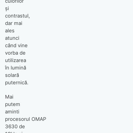
culorilor
şi
contrastul,
dar mai
ales
atunci
când vine
vorba de
utilizarea
în lumină
solară
puternică.
Mai
putem
aminti
procesorul OMAP
3630 de