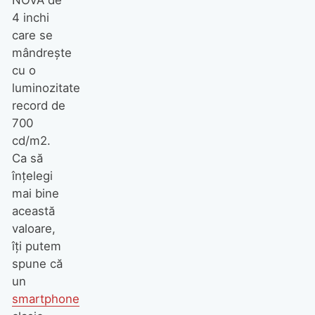
NOVA de
4 inchi
care se
mândreşte
cu o
luminozitate
record de
700
cd/m2.
Ca să
înţelegi
mai bine
această
valoare,
îţi putem
spune că
un
smartphone