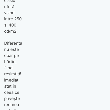
clasic
oferă
valori
între 250
şi 400
cd/m2.
Diferenţa
nu este
doar pe
hârtie,
fiind
resimţită
imediat
atât în
ceea ce
priveşte
redarea