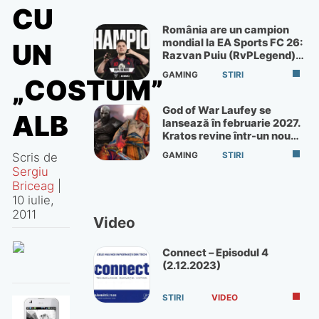
CU
România are un campion
mondial la EA Sports FC 26:
UN
Razvan Puiu (RvPLegend)
câștigă turneul de la Paris
GAMING
STIRI
„COSTUM”
God of War Laufey se
ALB
lansează în februarie 2027.
Kratos revine într-un nou
God of War
Scris de
GAMING
STIRI
Sergiu
Briceag
|
10 iulie,
2011
Video
Connect – Episodul 4
(2.12.2023)
STIRI
VIDEO