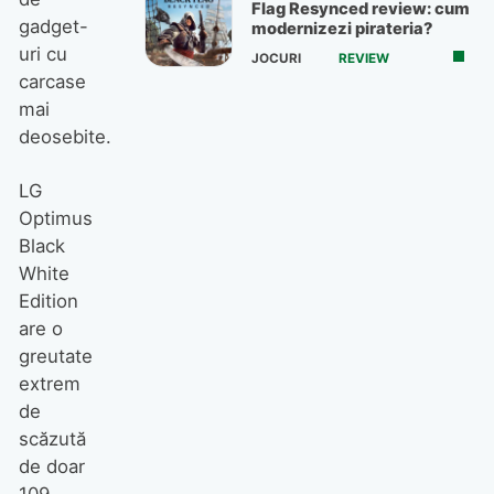
Flag Resynced review: cum
gadget-
modernizezi pirateria?
uri cu
JOCURI
REVIEW
carcase
mai
deosebite.
LG
Optimus
Black
White
Edition
are o
greutate
extrem
de
scăzută
de doar
109