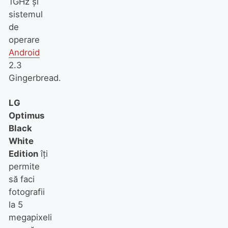
1GHz și
sistemul
de
operare
Android
2.3
Gingerbread.
LG
Optimus
Black
White
Edition
îţi
permite
să faci
fotografii
la 5
megapixeli