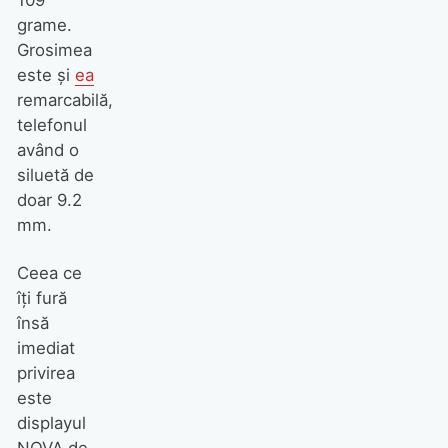
grame.
Grosimea
este şi
ea
remarcabilă,
telefonul
având o
siluetă de
doar 9.2
mm.
Ceea ce
îţi fură
însă
imediat
privirea
este
displayul