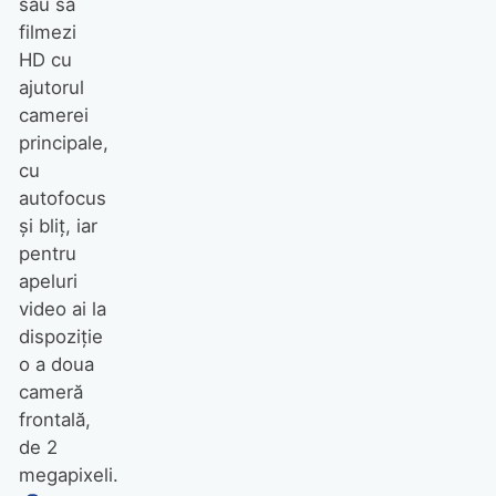
sau să
filmezi
HD cu
ajutorul
camerei
principale,
cu
autofocus
şi bliţ, iar
pentru
apeluri
video ai la
dispoziţie
o a doua
cameră
frontală,
de 2
megapixeli.