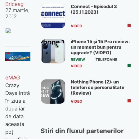
Briceag
|
Connect – Episodul 3
27 martie,
(25.11.2023)
2012
VIDEO
iPhone 15 și 15 Pro review:
un moment bun pentru
upgrade? (VIDEO)
REVIEW
TELEFOANE
VIDEO
eMAG
Nothing Phone (2): un
Crazy
telefon cu personalitate
Days intră
(Review)
în ziua a
VIDEO
doua iar
de data
aceasta
Stiri din fluxul partenerilor
poţi