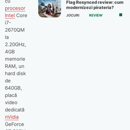
cu
Flag Resynced review: cum
modernizezi pirateria?
procesor
Intel
Core
JOCURI
REVIEW
i7-
2670QM
la
2.20GHz,
4GB
memorie
RAM, un
hard disk
de
640GB,
placă
video
dedicată
nVidia
GeForce