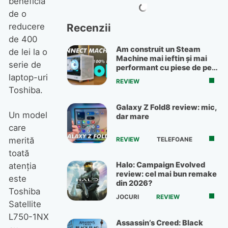
beneficia
de o
Recenzii
reducere
de 400
Am construit un Steam
de lei la o
Machine mai ieftin și mai
serie de
performant cu piese de pe
OLX
laptop-uri
REVIEW
Toshiba.
Galaxy Z Fold8 review: mic,
Un model
dar mare
care
merită
REVIEW
TELEFOANE
toată
Halo: Campaign Evolved
atenţia
review: cel mai bun remake
este
din 2026?
Toshiba
JOCURI
REVIEW
Satellite
L750-1NX
Assassin’s Creed: Black