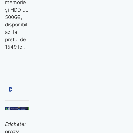
memorie
şi HDD de
500GB,
disponibil
azi la
preţul de
1549 lei.
Etichete:
crazy