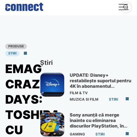
Skip
to
content
PRODUSE
STIRI
Știri
EMAG
UPDATE: Disney+
CRAZY
restabilește suportul pentru
4K în abonamentul
Premium
FILM & TV
DAYS:
MUZICA SI FILM
STIRI
TOSHIBA
Sony anunță că merge
înainte cu eliminarea
CU
discurilor PlayStation, în
ciuda protestelor
GAMING
STIRI