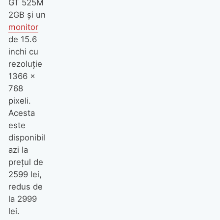
GT 525M
2GB şi un
monitor
de 15.6
inchi cu
rezoluţie
1366 x
768
pixeli.
Acesta
este
disponibil
azi la
preţul de
2599 lei,
redus de
la 2999
lei.