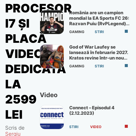
PROCESOR
România are un campion
mondial la EA Sports FC 26:
I7 ŞI
Razvan Puiu (RvPLegend)
câștigă turneul de la Paris
GAMING
STIRI
PLACĂ
God of War Laufey se
VIDEO
lansează în februarie 2027.
Kratos revine într-un nou
God of War
DEDICATĂ
GAMING
STIRI
LA
Video
2599
Connect – Episodul 4
LEI
(2.12.2023)
Scris de
STIRI
VIDEO
Sergiu