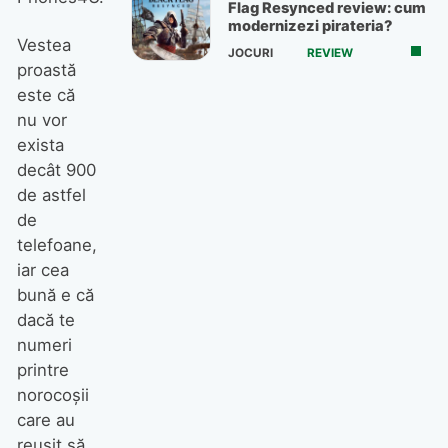
Flag Resynced review: cum
modernizezi pirateria?
Vestea
JOCURI
REVIEW
proastă
este că
nu vor
exista
decât 900
de astfel
de
telefoane,
iar cea
bună e că
dacă te
numeri
printre
norocoşii
care au
reuşit să