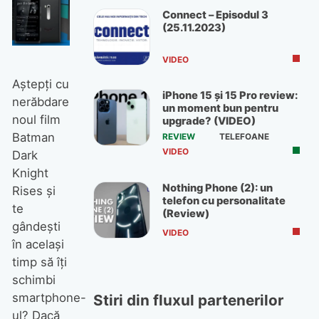
Connect – Episodul 3
(25.11.2023)
VIDEO
Aştepţi cu
iPhone 15 și 15 Pro review:
nerăbdare
un moment bun pentru
noul film
upgrade? (VIDEO)
Batman
REVIEW
TELEFOANE
VIDEO
Dark
Knight
Nothing Phone (2): un
Rises şi
telefon cu personalitate
te
(Review)
gândeşti
VIDEO
în acelaşi
timp să îţi
schimbi
smartphone-
Stiri din fluxul partenerilor
ul? Dacă