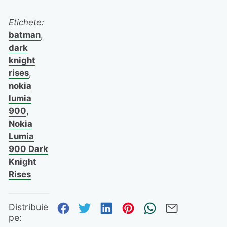
Etichete:
batman
,
dark
knight
rises
,
nokia
lumia
900
,
Nokia
Lumia
900 Dark
Knight
Rises
Distribuie pe Facebook
Distribuie pe Twitter
Distribuie pe Linked
Distribuie pe Pi
Trimite prin
Trimite 
Distribuie
pe: