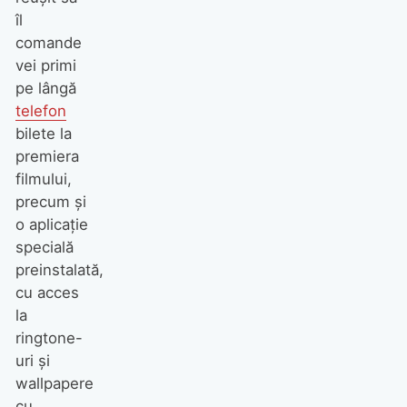
îl
comande
vei primi
pe lângă
telefon
bilete la
premiera
filmului,
precum şi
o aplicaţie
specială
preinstalată,
cu acces
la
ringtone-
uri şi
wallpapere
cu