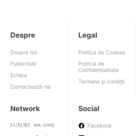
zi
asta
pentru
exclusiv
succes
atinge
cu
a
pe
pe
2.329
zi
„demonstra”
Snapdragon
PC
euro
performanța
X2
camerelor
Despre
Legal
seriei
S26
Despre noi
Politica de Cookies
Publicitate
Politica de
Confidențialitate
Echipa
Termene și condiții
Contactează-ne
Network
Social
Facebook