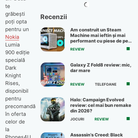
te
grăbeşti
Recenzii
poţi opta
pentru un
Am construit un Steam
Machine mai ieftin și mai
Nokia
performant cu piese de pe
Lumia
OLX
REVIEW
900 ediţie
specială
Galaxy Z Fold8 review: mic,
Dark
dar mare
Knight
Rises,
REVIEW
TELEFOANE
disponibil
pentru
Halo: Campaign Evolved
review: cel mai bun remake
precomandă
din 2026?
în oferta
JOCURI
REVIEW
celor de
la
Assassin’s Creed: Black
Phones4U.