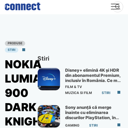
Skip
to
content
PRODUSE
STIRI
Știri
NOKIA
Disney+ elimină 4K și HDR
LUMIA
din abonamentul Premium,
inclusiv în România. Ce mai
primești de 60 lei pe lună
FILM & TV
900
MUZICA SI FILM
STIRI
DARK
Sony anunță că merge
înainte cu eliminarea
KNIGHT
discurilor PlayStation, în
ciuda protestelor
GAMING
STIRI