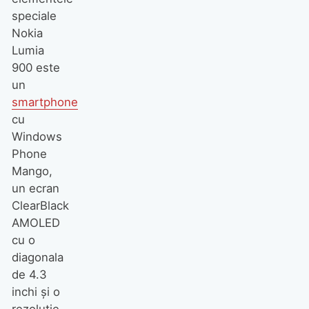
speciale
Nokia
Lumia
900 este
un
smartphone
cu
Windows
Phone
Mango,
un ecran
ClearBlack
AMOLED
cu o
diagonala
de 4.3
inchi şi o