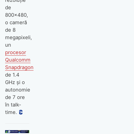
rezoluţie
de
800×480,
o cameră
de 8
megapixeli,
un
procesor
Qualcomm
Snapdragon
de 1.4
GHz şi o
autonomie
de 7 ore
în talk-
time.