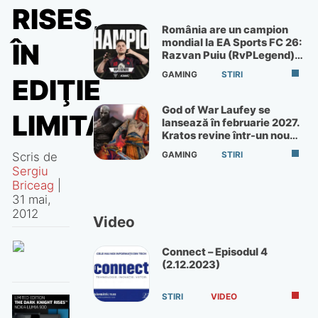
RISES,
România are un campion
mondial la EA Sports FC 26:
ÎN
Razvan Puiu (RvPLegend)
câștigă turneul de la Paris
GAMING
STIRI
EDIŢIE
God of War Laufey se
LIMITATĂ
lansează în februarie 2027.
Kratos revine într-un nou
God of War
Scris de
GAMING
STIRI
Sergiu
Briceag
|
31 mai,
2012
Video
Connect – Episodul 4
(2.12.2023)
STIRI
VIDEO