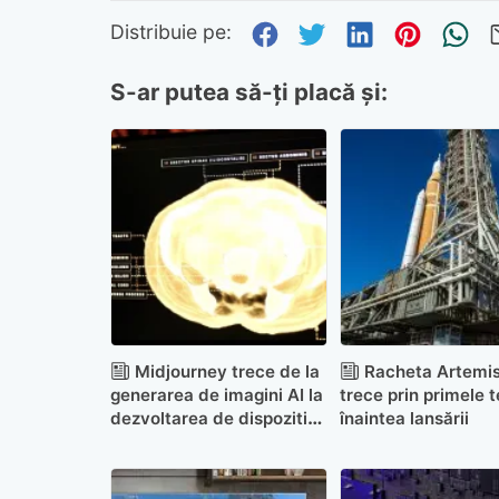
Distribuie pe Fa
Distribuie pe 
Distribuie
Distri
Tr
Distribuie pe:
S-ar putea să-ți placă și:
Midjourney trece de la
Racheta Artemis
generarea de imagini AI la
trece prin primele t
dezvoltarea de dispozitive
înaintea lansării
medicale