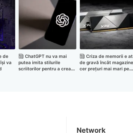
e de
ChatGPT nu va mai
Criza de memorii e at
își va
putea imita stilurile
de gravă încât magazine
d
scriitorilor pentru a crea
cer prețuri mai mari pe
fan fiction
RAM după achiziție
Network