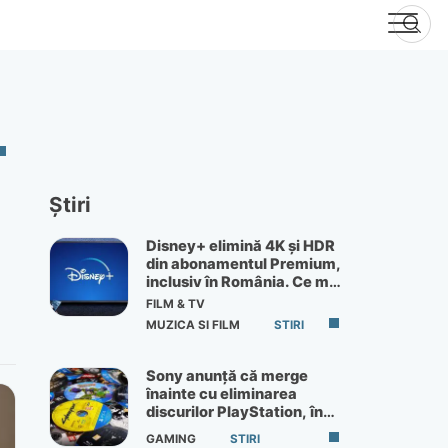
Știri
Disney+ elimină 4K și HDR
din abonamentul Premium,
inclusiv în România. Ce mai
primești de 60 lei pe lună
FILM & TV
MUZICA SI FILM
STIRI
Sony anunță că merge
înainte cu eliminarea
discurilor PlayStation, în
ciuda protestelor
GAMING
STIRI