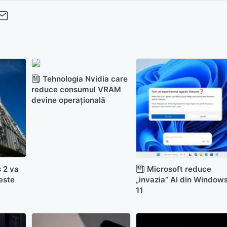
cebook
Twitter
 pe LinkedIn
buie pe Pinterest
imite prin whatsapp
Trimite pe Email
Tehnologia Nvidia care
reduce consumul VRAM
devine operațională
 2 va
Microsoft reduce
este
„invazia” AI din Window
11