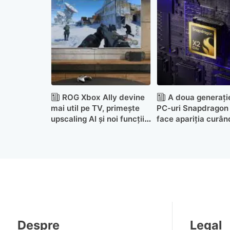
ROG Xbox Ally devine
A doua generați
mai util pe TV, primește
PC-uri Snapdragon 
upscaling AI și noi funcții
face apariția curân
în Game Bar
Despre
Legal