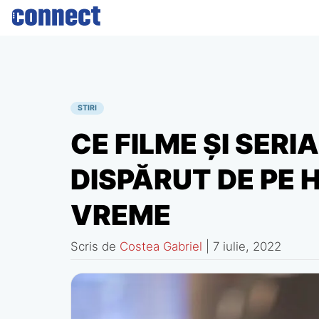
Skip
to
content
STIRI
CE FILME ŞI SER
DISPĂRUT DE PE 
VREME
Scris de
Costea Gabriel
|
7 iulie, 2022