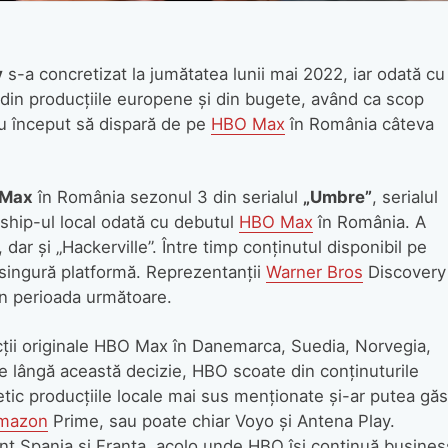
y
s-a concretizat la jumătatea lunii mai 2022, iar odată cu
 din producţiile europene şi din bugete, având ca scop
au început să dispară de pe
HBO Max
în România câteva
 Max
în România sezonul 3 din serialul
„Umbre”
, serialul
gship-ul local odată cu debutul
HBO Max
în România. A
dar şi „Hackerville”. Între timp conţinutul disponibil pe
singură platformă. Reprezentanţii
Warner Bros
Discovery
în perioada următoare.
ucţii originale HBO Max în Danemarca, Suedia, Norvegia,
Pe lângă această decizie, HBO scoate din conţinuturile
etic producţiile locale mai sus menţionate şi-ar putea găs
mazon
Prime, sau poate chiar Voyo şi Antena Play.
unt Spania şi Franţa, acolo unde HBO îşi continuă busines