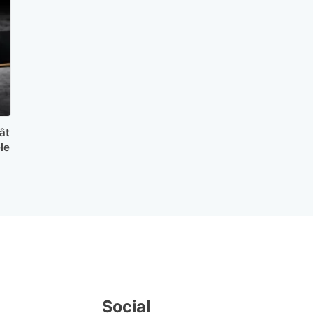
ât
le
Social