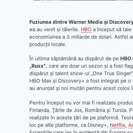
Fuziunea dintre Warner Media şi Discover
ea au venit şi tăierile.
HBO
a început să taie
economisirea a 3 miliarde de dolari. Astfel 
producţii locale.
În ultima săptămână au dispărut de pe
HBO
„Ruxx”
, care are doar un sezon şi a fost fla
dispărut şi talent show-ul „One True Singer”, 
HBO Max şi Discovery+ a fost integrat pe o 
au anunţat şi noi mutări pentru acest colos 
Pentru început nu vor mai fi realizate prod
Finlanda, Ţările de Jos, România şi Turcia. 
realizate în aceste ţări de pe plaformă. Teor
loc pe alte platforme, ca Disney+,
Netflix
,
A
Excepţiile care ies în evidenţă din Europa s