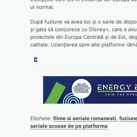
ul normal.
După fuziune va avea loc şi o serie de dispo
şi gata să concureze cu Disney+, care a avu
proiectele din Europa Centrală şi de Est, d
calitate. Licenţierea spre alte platforme ră
Etichete:
filme si seriale romanesti
,
fuziun
seriale scoase de pe platforma