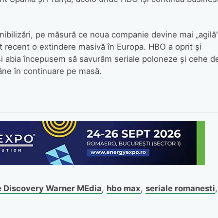
nibilizări, pe măsură ce noua companie devine mai „agilă
t recent o extindere masivă în Europa. HBO a oprit şi
eşi abia începusem să savurăm seriale poloneze şi cehe d
mâne în continuare pe masă.
e Discovery Warner MEdia
,
hbo max
,
seriale romanesti
,