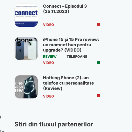
Connect – Episodul 3
(25.11.2023)
VIDEO
iPhone 15 și 15 Pro review:
un moment bun pentru
upgrade? (VIDEO)
REVIEW
TELEFOANE
VIDEO
Nothing Phone (2): un
telefon cu personalitate
(Review)
VIDEO
i
Stiri din fluxul partenerilor
s-