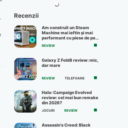
Recenzii
”
Am construit un Steam
Machine mai ieftin și mai
e
performant cu piese de pe
OLX
REVIEW
Galaxy Z Fold8 review: mic,
dar mare
REVIEW
TELEFOANE
Halo: Campaign Evolved
review: cel mai bun remake
din 2026?
JOCURI
REVIEW
Assassin’s Creed: Black