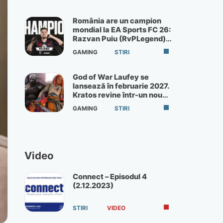
România are un campion
mondial la EA Sports FC 26:
Razvan Puiu (RvPLegend)
câștigă turneul de la Paris
GAMING
STIRI
God of War Laufey se
lansează în februarie 2027.
Kratos revine într-un nou
God of War
GAMING
STIRI
Video
Connect – Episodul 4
(2.12.2023)
STIRI
VIDEO