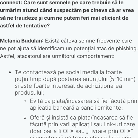
connect: Care sunt semnele pe care trebuie să le
urmărim atunci când suspectăm pe cineva că ar vrea
să ne fraudeze și cum ne putem feri mai eficient de
astfel de tentative?
Melania Budulan
: Există câteva semne frecvente care
ne pot ajuta să identificam un potențial atac de phishing.
Astfel, atacatorul are următorul comportament:
Te contactează pe social media la foarte
puțin timp după postarea anunțului (5-10 min)
și este foarte interesat de achiziționarea
produsului;
Evită ca plata/încasarea să fie făcută prin
aplicația bancară a bancii emitente;
Oferă și insistă ca plata/încasarea să fie
făcută prin varii aplicații sau link-uri care
doar par a fi OLX sau „Livrare prin OLX”
și punctează că tranzacția se face prin