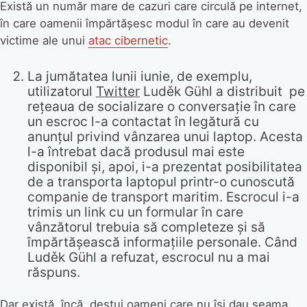
Există un număr mare de cazuri care circulă pe internet,
în care oamenii împărtășesc modul în care au devenit
victime ale unui
atac cibernetic
.
La jumătatea lunii iunie, de exemplu,
utilizatorul
Twitter
Luděk Gühl a distribuit pe
rețeaua de socializare o conversație în care
un escroc l-a contactat în legătură cu
anunțul privind vânzarea unui laptop. Acesta
l-a întrebat dacă produsul mai este
disponibil și, apoi, i-a prezentat posibilitatea
de a transporta laptopul printr-o cunoscută
companie de transport maritim. Escrocul i-a
trimis un link cu un formular în care
vânzătorul trebuia să completeze și să
împărtășească informațiile personale. Când
Luděk Gühl a refuzat, escrocul nu a mai
răspuns.
Dar există, încă, destui oameni care nu își dau seama