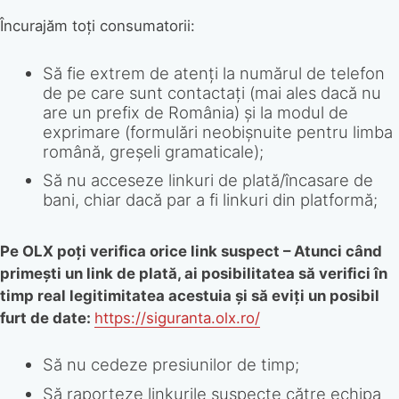
Încurajăm toți consumatorii:
Să fie extrem de atenți la numărul de telefon
de pe care sunt contactați (mai ales dacă nu
are un prefix de România) și la modul de
exprimare (formulări neobișnuite pentru limba
română, greșeli gramaticale);
Să nu acceseze linkuri de plată/încasare de
bani, chiar dacă par a fi linkuri din platformă;
Pe OLX poți verifica orice link suspect – Atunci când
primești un link de plată, ai posibilitatea să verifici în
timp real legitimitatea acestuia și să eviți un posibil
furt de date:
https://siguranta.olx.ro/
Să nu cedeze presiunilor de timp;
Să raporteze linkurile suspecte către echipa