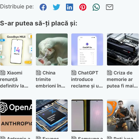
Distribuie pe Facebook
Distribuie pe Twitter
Distribuie pe Link
Distribuie pe P
Trimite pr
Trimite
Distribuie pe:
S-ar putea să-ți placă și:
Xiaomi
China
ChatGPT
Criza de
renunță
trimite
introduce
memorie ar
definitiv la
embrioni în
reclame și un
putea fi mai
actualizările
spațiu pentru
nou
gravă decât
MIUI
a studia
abonament
am crezut:
reproducerea
ieftin. Cât
am putea
în
costă planul
resimți
microgravitație
„Go”
efectele până
în 2031
Antropic a
Exynos
Samsung a
Poți juca