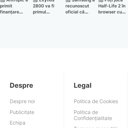
primit
2800 va fi
recunoscut
Half-Life 2 în
finanțare
primul
oficial că
browser cu
depășind
procesor
Galaxy S26
suport pentru
evaluarea
Samsung cu
Ultra are o
salvări și
OpenAI
AI on device
problemă la
100+ FPS!
ecran
Despre
Legal
Despre noi
Politica de Cookies
Publicitate
Politica de
Confidențialitate
Echipa