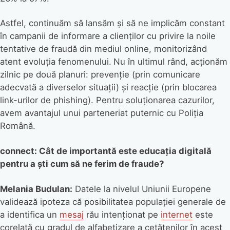
Astfel, continuăm să lansăm și să ne implicăm constant
în campanii de informare a clienților cu privire la noile
tentative de fraudă din mediul online, monitorizând
atent evoluția fenomenului.
Nu în ultimul rând, acționăm
zilnic pe două planuri: prevenție (prin comunicare
adecvată a diverselor situații) și reacție (prin blocarea
link-urilor de phishing). Pentru soluționarea cazurilor,
avem avantajul unui parteneriat puternic cu Poliția
Română.
connect: Cât de importantă este educația digitală
pentru a ști cum să ne ferim de fraude?
Melania Budulan:
Datele la nivelul Uniunii Europene
validează ipoteza că posibilitatea populaţiei generale de
a identifica un
mesaj
rău intenționat pe
internet
este
corelată cu gradul de alfabetizare a cetățenilor în acest