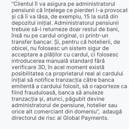
“Clientul îl va asigura pe administratorul
pensiunii că înțelege ce pierderi i-a provocat
și că îi va lăsa, de exemplu, 15 la sută din
depozitul inițial. Administratorul pensiunii
trebuie să-i returneze doar restul de bani,
însă nu pe cardul original, ci printr-un
transfer bancar. Și, pentru că hotelierii, de
obicei, nu folosesc un sistem sigur de
acceptare a plăților cu cardul, ci folosesc
introducerea manuală standard fără
verificare 3D, în acel moment există
posibilitatea ca proprietarul real al cardului
inițial să notifice tranzacția către banca
emitentă a cardului folosit, să o raporteze ca
fiind frauduloasă, banca să anuleze
tranzacția și, atunci, păgubit devine
administratorul de pensiune, hotelier sau
orice alt comerciant din domeniu”, adaugă
directorul de risc al Global Payments.