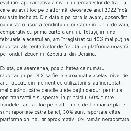
evaluare aproximativă a nivelului tentativelor de fraudă
care au avut loc pe platformă, deoarece anul 2022 încă
nu este încheiat. Din datele pe care le avem, observăm
că există o ușoară tendință de creștere în lunile de vară,
comparativ cu prima parte a anului. Totuși, în luna
februarie a acestui an, am înregistrat cu 45% mai puține
raportări ale tentativelor de fraudă pe platforma noastră,
pe fondul izbucnirii războiului din Ucraina.
Există, de asemenea, posibilitatea ca numărul
raportărilor pe OLX să fie la aproximativ același nivel de
anul trecut, din moment ce utilizatorii s-au îndreptat,
mai curând, către bancile unde dețin carduri pentru a
opri tranzacțiile suspecte. În principiu, 60% dintre
fraudele care au loc pe platformele de tip marketplace
sunt raportate către banci, 30% sunt raportate către
platforma online, iar aproximativ 10% rămân neraportate.