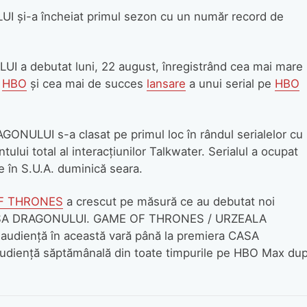
i-a încheiat primul sezon cu un număr record de
 debutat luni, 22 august, înregistrând cea mai mare
a
HBO
și cea mai de succes
lansare
a unui serial pe
HBO
AGONULUI s-a clasat pe primul loc în rândul serialelor cu
lui total al interacțiunilor Talkwater. Serialul a ocupat
 în S.U.A. duminică seara.
F THRONES
a crescut pe măsură ce au debutat noi
ASA DRAGONULUI. GAME OF THRONES / URZEALA
 audiență în această vară până la premiera CASA
diență săptămânală din toate timpurile pe HBO Max du