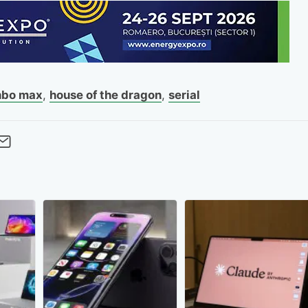
hbo max
,
house of the dragon
,
serial
cebook
Twitter
 pe LinkedIn
buie pe Pinterest
imite prin whatsapp
Trimite pe Email