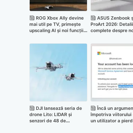
ROG Xbox Ally devine
ASUS Zenbook ș
mai util pe TV, primește
ProArt 2026: Detali
upscaling AI și noi funcții
complete despre no
în Game Bar
uri cu AI și periferi
exclusive
DJI lansează seria de
Încă un argumen
drone Lito: LIDAR și
împotriva viitorului 
senzori de 48 de
un utilizator a pierd
megapixeli pe drone de
accesul la 25 de an