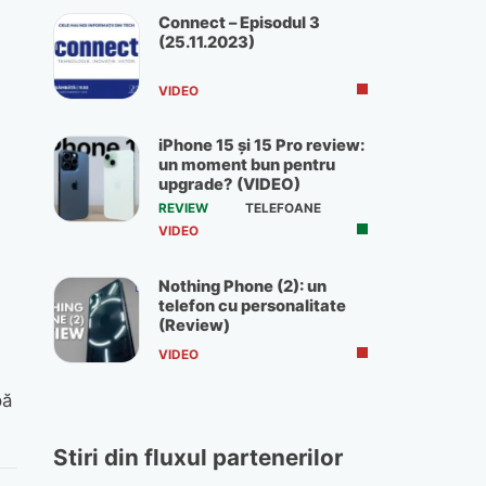
Connect – Episodul 3
(25.11.2023)
VIDEO
iPhone 15 și 15 Pro review:
un moment bun pentru
upgrade? (VIDEO)
REVIEW
TELEFOANE
VIDEO
Nothing Phone (2): un
telefon cu personalitate
(Review)
VIDEO
pă
Stiri din fluxul partenerilor