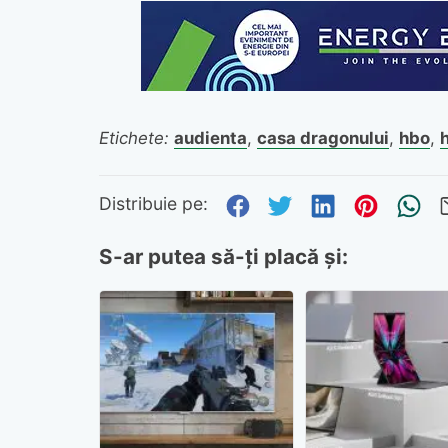
Etichete:
audienta
,
casa dragonului
,
hbo
,
Distribuie pe Fa
Distribuie pe 
Distribuie
Distri
Tr
Distribuie pe:
S-ar putea să-ți placă și: