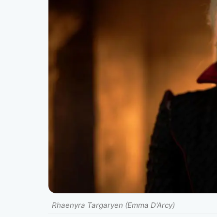
Rhaenyra Targaryen (Emma D'Arcy)