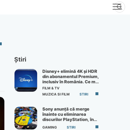
Știri
Disney+ elimină 4K și HDR
din abonamentul Premium,
inclusiv în România. Ce mai
primești de 60 lei pe lună
FILM & TV
MUZICA SI FILM
STIRI
Sony anunță că merge
înainte cu eliminarea
discurilor PlayStation, în
ciuda protestelor
GAMING
STIRI