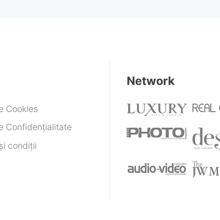
 ce
închisoare
endat
Network
de Cookies
e Confidențialitate
i condiții