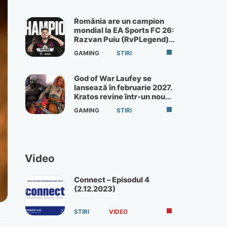
România are un campion
mondial la EA Sports FC 26:
Razvan Puiu (RvPLegend)
câștigă turneul de la Paris
GAMING
STIRI
God of War Laufey se
lansează în februarie 2027.
Kratos revine într-un nou
God of War
GAMING
STIRI
Video
Connect – Episodul 4
(2.12.2023)
STIRI
VIDEO