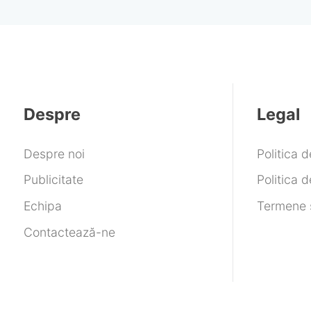
„începători”
date și jocuri după
Microsoft i-a susp
contul
Despre
Legal
Despre noi
Politica 
Publicitate
Politica d
Echipa
Termene ș
Contactează-ne