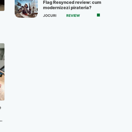
Flag Resynced review: cum
modernizezi pirateria?
JOCURI
REVIEW
e
ă