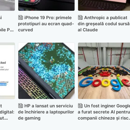
i
iPhone 19 Pro: primele
Anthropic a publicat
i
prototipuri au ecran quad-
din greșeală codul sursă
ile PC-
curved
al Claude
cele
t
HP a lansat un serviciu
Un fost inginer Googl
digital:
de închiriere a laptopurilor
a furat secrete AI pentru
ut
de gaming
companii chineze și risc
i de
acum zeci de ani de