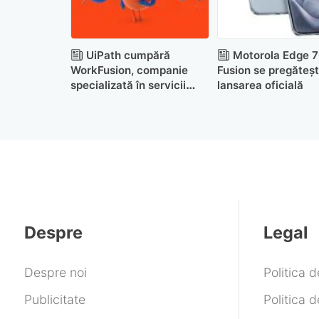
UiPath cumpără
Motorola Edge 
WorkFusion, companie
Fusion se pregăteș
specializată în servicii
lansarea oficială
financiare bazate pe AI
Despre
Legal
Despre noi
Politica 
Publicitate
Politica d