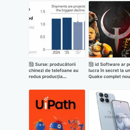
Surse: producătorii
id Software ar p
chinezi de telefoane au
lucra în secret la un
redus producția
Quake complet nou
anticipând scăderea
vânzărilor