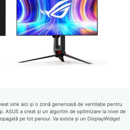
heat sink aici şi o zonă generoasă de ventilaţie pentru
p. ASUS a creat şi un algoritm de optimizare la nivel de
ropagată pe tot panoul. Va exista şi un DisplayWidget