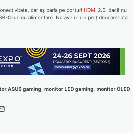
onectivitate, dar aş paria pe porturi
HDMI
2.0, dacă nu
 USB-C-uri cu alimentare. Nu avem nici preţ deocamdată.
tor ASUS gaming
,
monitor LED gaming
,
monitor OLED
cebook
Twitter
 pe LinkedIn
buie pe Pinterest
imite prin whatsapp
Trimite pe Email