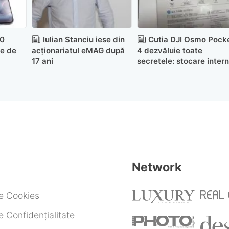
70
Iulian Stanciu iese din
Cutia DJI Osmo Pock
te de
acționariatul eMAG după
4 dezvăluie toate
17 ani
secretele: stocare inter
mare și lansare foarte
curând
Network
de Cookies
e Confidențialitate