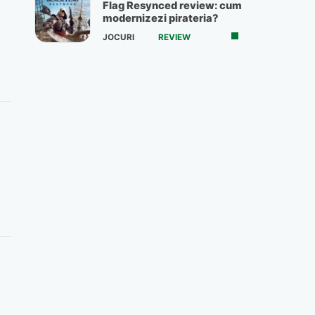
Flag Resynced review: cum
modernizezi pirateria?
JOCURI
REVIEW