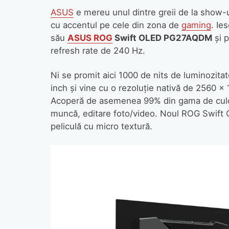
ASUS
e mereu unul dintre greii de la show-
cu accentul pe cele din zona de
gaming
. Ie
său
ASUS ROG
Swift OLED PG27AQDM
şi p
refresh rate de 240 Hz.
Ni se promit aici 1000 de nits de luminozita
inch şi vine cu o rezoluţie nativă de 2560 x
Acoperă de asemenea 99% din gama de culoa
muncă, editare foto/video. Noul ROG Swift O
peliculă cu micro textură.