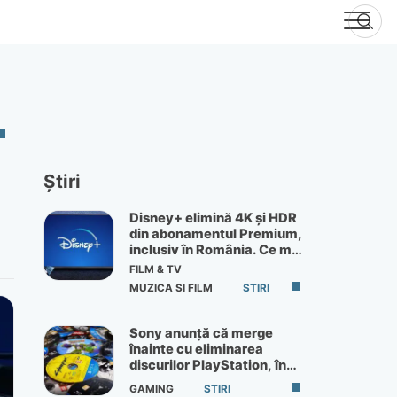
Știri
Disney+ elimină 4K și HDR
din abonamentul Premium,
inclusiv în România. Ce mai
primești de 60 lei pe lună
FILM & TV
MUZICA SI FILM
STIRI
Sony anunță că merge
înainte cu eliminarea
discurilor PlayStation, în
ciuda protestelor
GAMING
STIRI