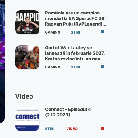
România are un campion
mondial la EA Sports FC 26:
Razvan Puiu (RvPLegend)
câștigă turneul de la Paris
GAMING
STIRI
God of War Laufey se
lansează în februarie 2027.
Kratos revine într-un nou
God of War
GAMING
STIRI
Video
Connect – Episodul 4
(2.12.2023)
STIRI
VIDEO