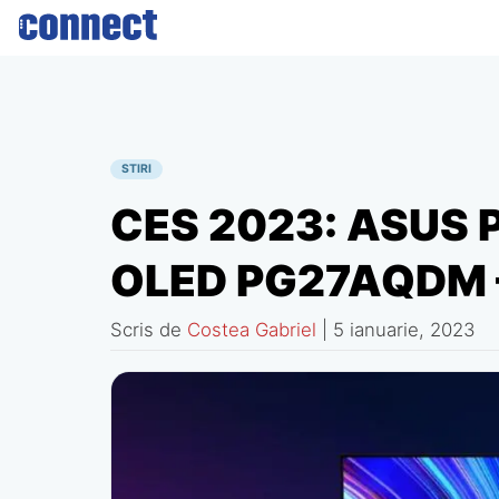
Skip
to
content
STIRI
CES 2023: ASUS
OLED PG27AQDM 
Scris de
Costea Gabriel
|
5 ianuarie, 2023