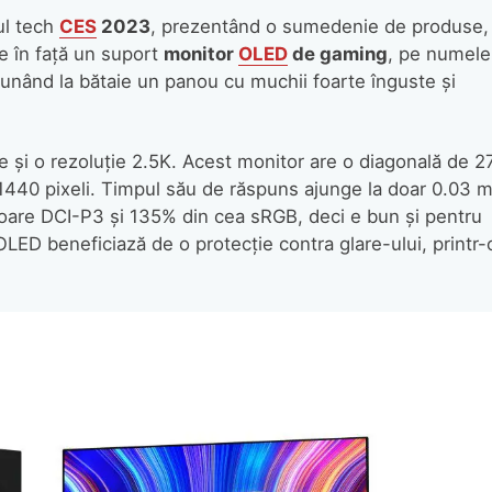
ul tech
CES
2023
, prezentând o sumedenie de produse,
se în faţă un suport
monitor
OLED
de gaming
, pe numele
unând la bătaie un panou cu muchii foarte înguste şi
te şi o rezoluţie 2.5K. Acest monitor are o diagonală de 2
 1440 pixeli. Timpul său de răspuns ajunge la doar 0.03 m
re DCI-P3 şi 135% din cea sRGB, deci e bun şi pentru
LED beneficiază de o protecţie contra glare-ului, printr-