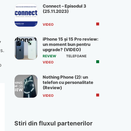
Connect – Episodul 3
(25.11.2023)
VIDEO
iPhone 15 și 15 Pro review:
7
un moment bun pentru
upgrade? (VIDEO)
s.
REVIEW
TELEFOANE
VIDEO
o
Nothing Phone (2): un
telefon cu personalitate
(Review)
VIDEO
Stiri din fluxul partenerilor