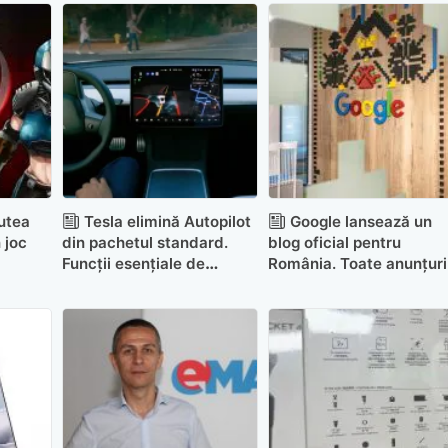
utea
Tesla elimină Autopilot
Google lansează un
 joc
din pachetul standard.
blog oficial pentru
Funcții esențiale de
România. Toate anunțuri
siguranță, mutate în
vor fi și în limba locală
spatele unui abonament