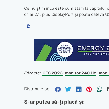
Ce nu ştim încă este cum stăm la capitolul c
chiar 2.1, plus DisplayPort şi poate câteva
Etichete:
CES 2023
,
monitor 240 Hz
,
moni
Distribuie pe Fa
Distribuie pe 
Distribuie
Distri
Tr
Distribuie pe:
S-ar putea să-ți placă și: