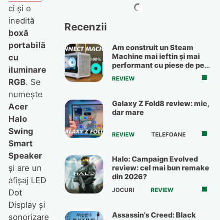
ci şi o
inedită
Recenzii
boxă
portabilă
Am construit un Steam
Machine mai ieftin și mai
cu
performant cu piese de pe
iluminare
OLX
REVIEW
RGB
. Se
numeşte
Galaxy Z Fold8 review: mic,
Acer
dar mare
Halo
Swing
REVIEW
TELEFOANE
Smart
Speaker
Halo: Campaign Evolved
şi are un
review: cel mai bun remake
din 2026?
afişaj LED
JOCURI
REVIEW
Dot
Display şi
Assassin’s Creed: Black
sonorizare