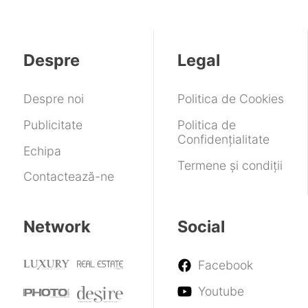
la
pe
11
proiect,
inchi
Frame
înainte
31%
fondul
și
pe
în
de
în
cererii
ceasul
lângă
variante
lansare
gaming
pentru
Watch
Sora
pentru
Despre
Legal
pe
cipuri
5
2026
Linux
AI
Despre noi
Politica de Cookies
Publicitate
Politica de
Confidențialitate
Echipa
Termene și condiții
Contactează-ne
Network
Social
Facebook
Youtube