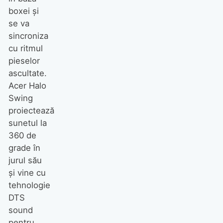
boxei şi
se va
sincroniza
cu ritmul
pieselor
ascultate.
Acer Halo
Swing
proiectează
sunetul la
360 de
grade în
jurul său
şi vine cu
tehnologie
DTS
sound
pentru