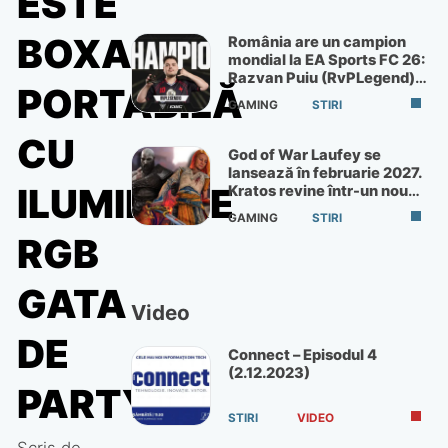
ESTE
BOXA
România are un campion
mondial la EA Sports FC 26:
Razvan Puiu (RvPLegend)
PORTABILĂ
câștigă turneul de la Paris
GAMING
STIRI
CU
God of War Laufey se
lansează în februarie 2027.
ILUMINARE
Kratos revine într-un nou
God of War
GAMING
STIRI
RGB
GATA
Video
DE
Connect – Episodul 4
(2.12.2023)
PARTY
STIRI
VIDEO
Scris de