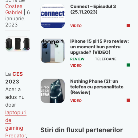
Costea
Connect – Episodul 3
(25.11.2023)
Gabriel
|
6
ianuarie,
2023
VIDEO
iPhone 15 și 15 Pro review:
un moment bun pentru
upgrade? (VIDEO)
REVIEW
TELEFOANE
VIDEO
La
CES
Nothing Phone (2): un
2023
telefon cu personalitate
Acer a
(Review)
adus nu
VIDEO
doar
laptopuri
de
gaming
Stiri din fluxul partenerilor
Predator
,