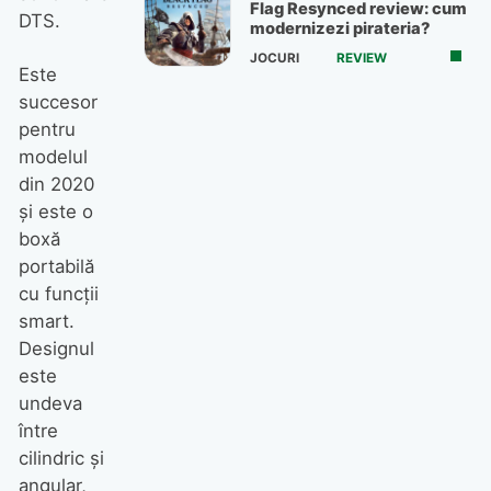
Flag Resynced review: cum
DTS.
modernizezi pirateria?
JOCURI
REVIEW
Este
succesor
pentru
modelul
din 2020
şi este o
boxă
portabilă
cu funcţii
smart.
Designul
este
undeva
între
cilindric şi
angular,