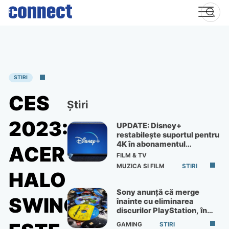
Skip
to
content
STIRI
CES
Știri
2023:
UPDATE: Disney+
restabilește suportul pentru
4K în abonamentul
ACER
Premium
FILM & TV
MUZICA SI FILM
STIRI
HALO
Sony anunță că merge
SWING
înainte cu eliminarea
discurilor PlayStation, în
ciuda protestelor
GAMING
STIRI