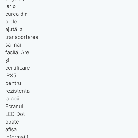
iar o
curea din
piele
ajută la
transportarea
sa mai
facilă. Are
şi
certificare
IPX5
pentru
rezistenţa
la apă.
Ecranul
LED Dot
poate
afişa
informaţii