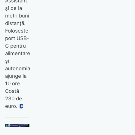
Assistant
şi de la
metri buni
distanţă.
Foloseşte
port USB-
C pentru
alimentare
şi
autonomia
ajunge la
10 ore.
Costă
230 de
euro.