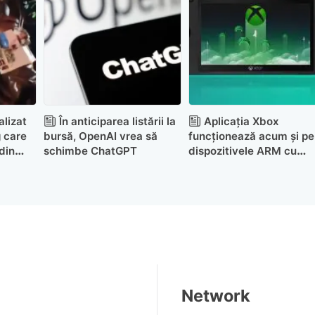
alizat
În anticiparea listării la
Aplicația Xbox
 care
bursă, OpenAI vrea să
funcționează acum și pe
din
schimbe ChatGPT
dispozitivele ARM cu
ter
Windows 11
Network