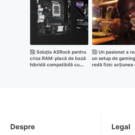
Soluția ASRock pentru
Un pasionat a re
criza RAM: placă de bază
un setup de gaming
hibridă compatibilă cu
redă fizic acțiunea 
DDR4 și DDR5
jocurile de tip shoo
Despre
Legal