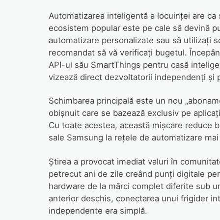
Automatizarea inteligentă a locuinței are ca 
ecosistem popular este pe cale să devină pu
automatizare personalizate sau să utilizați 
recomandat să vă verificați bugetul. Începâ
API-ul său SmartThings pentru casă intelige
vizează direct dezvoltatorii independenți și p
Schimbarea principală este un nou „abonamen
obișnuit care se bazează exclusiv pe aplica
Cu toate acestea, această mișcare reduce br
sale Samsung la rețele de automatizare mai 
Știrea a provocat imediat valuri în comuni
petrecut ani de zile creând punți digitale p
hardware de la mărci complet diferite sub u
anterior deschis, conectarea unui frigider in
independente era simplă.