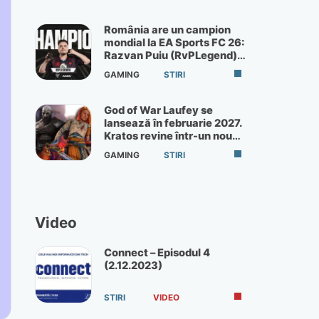
România are un campion
mondial la EA Sports FC 26:
Razvan Puiu (RvPLegend)
câștigă turneul de la Paris
GAMING
STIRI
God of War Laufey se
lansează în februarie 2027.
Kratos revine într-un nou
God of War
GAMING
STIRI
Video
Connect – Episodul 4
(2.12.2023)
STIRI
VIDEO