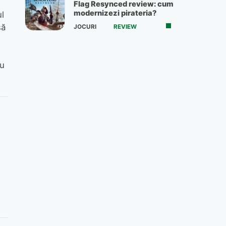
Flag Resynced review: cum
modernizezi pirateria?
l
să
JOCURI
REVIEW
ru