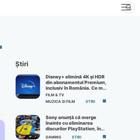
Știri
Disney+ elimină 4K și HDR
din abonamentul Premium,
inclusiv în România. Ce mai
primești de 60 lei pe lună
FILM & TV
MUZICA SI FILM
STIRI
Sony anunță că merge
înainte cu eliminarea
discurilor PlayStation, în
ciuda protestelor
GAMING
STIRI