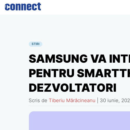
Skip
to
content
STIRI
SAMSUNG VA INT
PENTRU SMARTTH
DEZVOLTATORI
Scris de
Tiberiu Mărăcineanu
|
30 iunie, 20