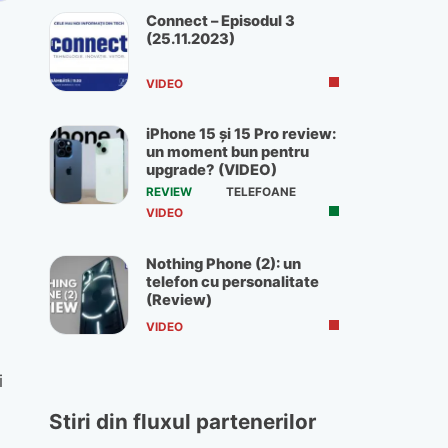
Connect – Episodul 3
(25.11.2023)
VIDEO
iPhone 15 și 15 Pro review:
un moment bun pentru
upgrade? (VIDEO)
REVIEW
TELEFOANE
VIDEO
Nothing Phone (2): un
telefon cu personalitate
(Review)
VIDEO
i
Stiri din fluxul partenerilor