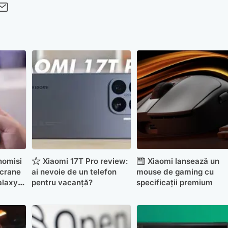
cebook
Twitter
 pe LinkedIn
buie pe Pinterest
imite prin whatsapp
Trimite pe Email
nomisi
Xiaomi 17T Pro review:
Xiaomi lansează un
ecrane
ai nevoie de un telefon
mouse de gaming cu
alaxy
pentru vacanță?
specificații premium