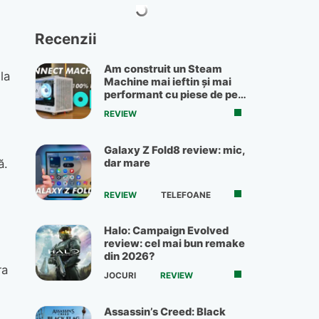
Recenzii
Am construit un Steam
la
Machine mai ieftin și mai
performant cu piese de pe
OLX
REVIEW
Galaxy Z Fold8 review: mic,
dar mare
ă.
REVIEW
TELEFOANE
Halo: Campaign Evolved
review: cel mai bun remake
din 2026?
ra
JOCURI
REVIEW
Assassin’s Creed: Black