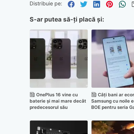
Distribuie pe Fa
Distribuie pe 
Distribuie
Distri
Tr
Distribuie pe:
S-ar putea să-ți placă și:
OnePlus 16 vine cu
Câți bani ar eco
baterie și mai mare decât
Samsung cu noile 
predecesorul său
BOE pentru seria G
S27