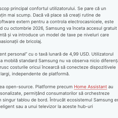
scop principal confortul utilizatorului. Se pare că un
țin mai scump. Dacă vă place să creați rutine de
software extern pentru a controla electrocasnicele, este
nd cu octombrie 2026, Samsung va înceta accesul gratuit 
ntă și va introduce un model de taxe pe niveluri care
asionații de bricolaj.
t personal” cu o taxă lunară de 4,99 USD. Utilizatorul
ția mobilă standard Samsung nu va observa nicio diferenț
usc costurile oricui încearcă să conecteze dispozitivele
largi, independente de platformă.
tatea open-source. Platforme precum
Home Assistant
au
ersonalizate, permițând consumatorilor să orchestreze
n singur tablou de bord. Întrucât ecosistemul Samsung e
teligent sau a unui televizor la aceste hub-uri