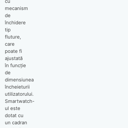
cu
mecanism
de
închidere
tip
fluture,
care
poate fi
ajustată
în funcție
de
dimensiunea
încheieturii
utilizatorului.
Smartwatch-
ul este
dotat cu
un cadran