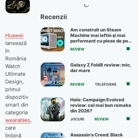
Recenzii
Am construit un Steam
Huawei
Machine mai ieftin și mai
performant cu piese de pe
lansează
OLX
REVIEW
în
România
Galaxy Z Fold8 review: mic,
Watch
dar mare
Ultimate
Design,
REVIEW
TELEFOANE
primul
dispozitiv
Halo: Campaign Evolved
smart din
review: cel mai bun remake
din 2026?
categoria
JOCURI
REVIEW
wearables
,
care
Assassin’s Creed: Black
îmbină