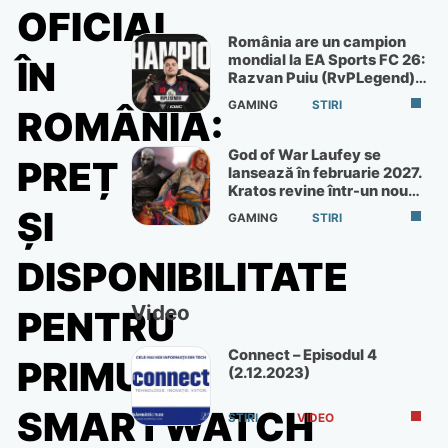
OFICIAL
România are un campion
mondial la EA Sports FC 26:
ÎN
Razvan Puiu (RvPLegend)
câștigă turneul de la Paris
GAMING
STIRI
ROMÂNIA:
God of War Laufey se
PREȚ
lansează în februarie 2027.
Kratos revine într-un nou
God of War
ȘI
GAMING
STIRI
DISPONIBILITATE
Video
PENTRU
Connect – Episodul 4
PRIMUL
(2.12.2023)
SMARTWATCH
STIRI
VIDEO