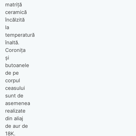
matriță
ceramică
încălzită
la
temperatură
înaltă.
Coronița
și
butoanele
de pe
corpul
ceasului
sunt de
asemenea
realizate
din aliaj
de aur de
18K.