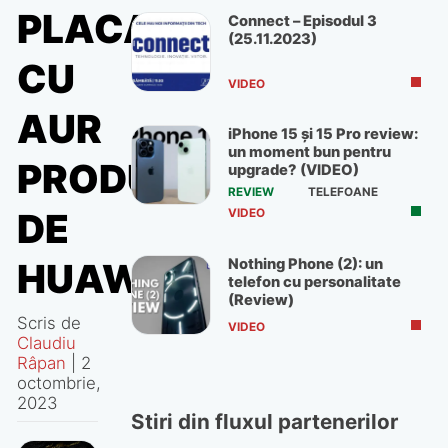
PLACAT
Connect – Episodul 3
(25.11.2023)
CU
VIDEO
AUR
iPhone 15 și 15 Pro review:
un moment bun pentru
PRODUS
upgrade? (VIDEO)
REVIEW
TELEFOANE
VIDEO
DE
Nothing Phone (2): un
HUAWEI
telefon cu personalitate
(Review)
Scris de
VIDEO
Claudiu
Râpan
|
2
octombrie,
2023
Stiri din fluxul partenerilor