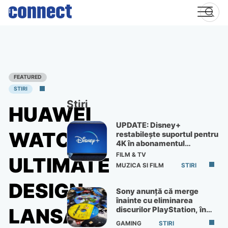
Skip
to
content
FEATURED
STIRI
Știri
HUAWEI
UPDATE: Disney+
WATCH
restabilește suportul pentru
4K în abonamentul
Premium
FILM & TV
ULTIMATE
MUZICA SI FILM
STIRI
DESIGN,
Sony anunță că merge
înainte cu eliminarea
LANSAT
discurilor PlayStation, în
ciuda protestelor
GAMING
STIRI