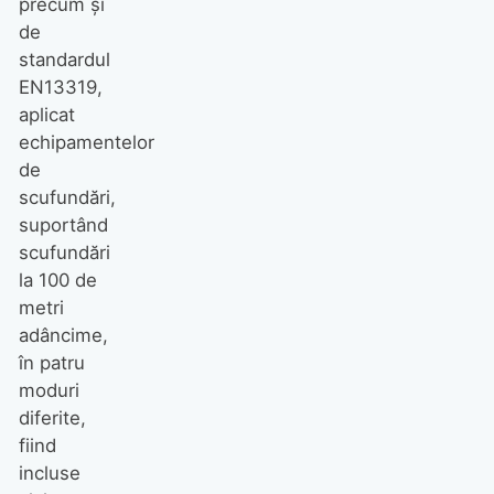
precum și
de
standardul
EN13319,
aplicat
echipamentelor
de
scufundări,
suportând
scufundări
la 100 de
metri
adâncime,
în patru
moduri
diferite,
fiind
incluse