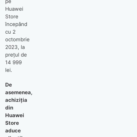
pe
Huawei
Store
începând
cu 2
octombrie
2023, la
prețul de
14 999
lei.
De
asemenea,
achiziția
din
Huawei
Store
aduce