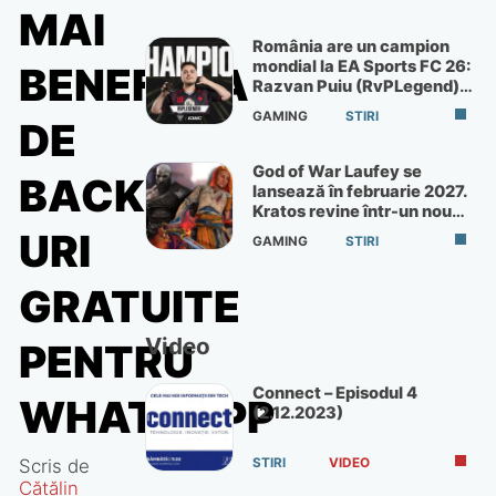
MAI
România are un campion
mondial la EA Sports FC 26:
BENEFICIA
Razvan Puiu (RvPLegend)
câștigă turneul de la Paris
GAMING
STIRI
DE
God of War Laufey se
BACKUP-
lansează în februarie 2027.
Kratos revine într-un nou
God of War
URI
GAMING
STIRI
GRATUITE
Video
PENTRU
Connect – Episodul 4
WHATSAPP
(2.12.2023)
Scris de
STIRI
VIDEO
Cătălin