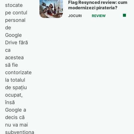
Flag Resynced review: cum
stocate
modernizezi pirateria?
pe contul
JOCURI
REVIEW
personal
de
Google
Drive fără
ca
acestea
să fie
contorizate
la totalul
de spațiu
ocupat,
însă
Google a
decis că
nu va mai
subvenționa