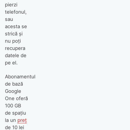
pierzi
telefonul,
sau
acesta se
strică și
nu poți
recupera
datele de
pe el.
Abonamentul
de bază
Google
One oferă
100 GB
de spațiu
la un
preț
de 10 lei