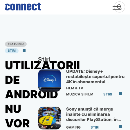
Skip
to
content
FEATURED
STIRI
Știri
UTILIZATORII
UPDATE: Disney+
DE
restabilește suportul pentru
4K în abonamentul
Premium
FILM & TV
ANDROID
MUZICA SI FILM
STIRI
NU
Sony anunță că merge
înainte cu eliminarea
VOR
discurilor PlayStation, în
ciuda protestelor
GAMING
STIRI