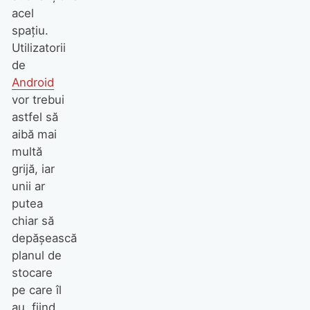
acel
spațiu.
Utilizatorii
de
Android
vor trebui
astfel să
aibă mai
multă
grijă, iar
unii ar
putea
chiar să
depășească
planul de
stocare
pe care îl
au, fiind