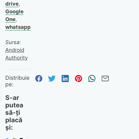
drive
,
Google
One
,
whatsapp
Sursa:
Android
Authority
Distribuie pe Facebook
Distribuie pe Twitter
Distribuie pe Linked
Distribuie pe Pi
Trimite prin
Trimite 
Distribuie
pe:
S-ar
putea
să-ți
placă
și: