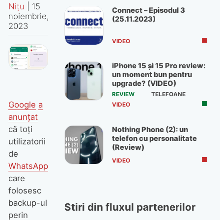
Nițu
|
15
Connect – Episodul 3
noiembrie,
(25.11.2023)
2023
VIDEO
iPhone 15 și 15 Pro review:
un moment bun pentru
upgrade? (VIDEO)
REVIEW
TELEFOANE
Google
a
VIDEO
anunțat
că toți
Nothing Phone (2): un
telefon cu personalitate
utilizatorii
(Review)
de
VIDEO
WhatsApp
care
folosesc
backup-ul
Stiri din fluxul partenerilor
perin