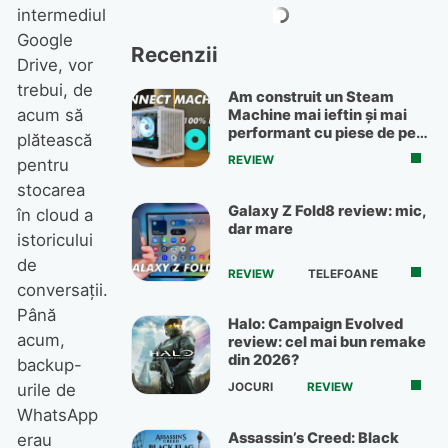
intermediul
Google
Recenzii
Drive, vor
trebui, de
Am construit un Steam
acum să
Machine mai ieftin și mai
performant cu piese de pe
plătească
OLX
REVIEW
pentru
stocarea
Galaxy Z Fold8 review: mic,
în cloud a
dar mare
istoricului
de
REVIEW
TELEFOANE
conversații.
Până
Halo: Campaign Evolved
acum,
review: cel mai bun remake
din 2026?
backup-
JOCURI
REVIEW
urile de
WhatsApp
Assassin’s Creed: Black
erau