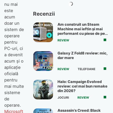
nu mai
este
Recenzii
acum
doar un
Am construit un Steam
Machine mai ieftin și mai
sistem de
performant cu piese de pe
operare
OLX
REVIEW
pentru
PC-uri, ci
Galaxy Z Fold8 review: mic,
a devenit
dar mare
acum și o
aplicație
REVIEW
TELEFOANE
oficială
pentru
Halo: Campaign Evolved
mai multe
review: cel mai bun remake
din 2026?
sisteme
JOCURI
REVIEW
de
operare.
Assassin’s Creed: Black
Microsoft