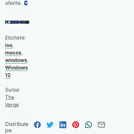
oferite.
Etichete:
ios
,
macos
,
windows
,
Windows
12
Sursa:
The
Verge
Distribuie pe Facebook
Distribuie pe Twitter
Distribuie pe Linked
Distribuie pe Pi
Trimite prin
Trimite 
Distribuie
pe: