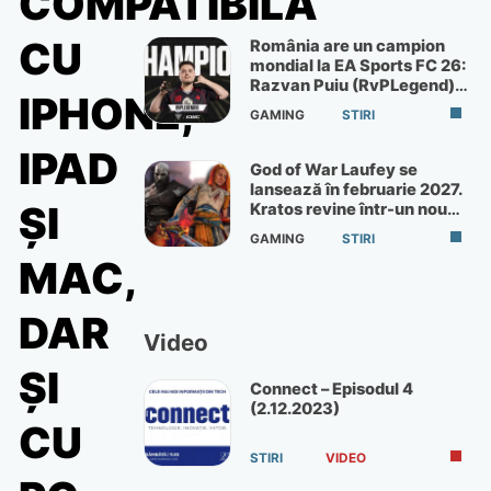
COMPATIBILĂ
CU
România are un campion
mondial la EA Sports FC 26:
Razvan Puiu (RvPLegend)
IPHONE,
câștigă turneul de la Paris
GAMING
STIRI
IPAD
God of War Laufey se
lansează în februarie 2027.
ȘI
Kratos revine într-un nou
God of War
GAMING
STIRI
MAC,
DAR
Video
ȘI
Connect – Episodul 4
(2.12.2023)
CU
STIRI
VIDEO