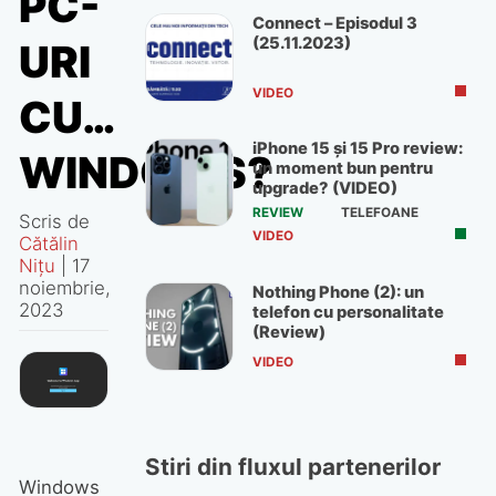
PC-
Connect – Episodul 3
(25.11.2023)
URI
VIDEO
CU…
iPhone 15 și 15 Pro review:
WINDOWS?
un moment bun pentru
upgrade? (VIDEO)
REVIEW
TELEFOANE
Scris de
VIDEO
Cătălin
Nițu
|
17
noiembrie,
Nothing Phone (2): un
2023
telefon cu personalitate
(Review)
VIDEO
Stiri din fluxul partenerilor
Windows