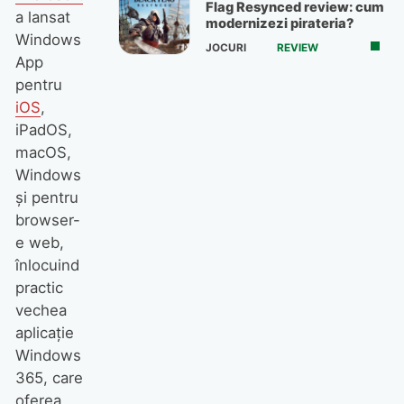
Flag Resynced review: cum
a lansat
modernizezi pirateria?
Windows
JOCURI
REVIEW
App
pentru
iOS
,
iPadOS,
macOS,
Windows
și pentru
browser-
e web,
înlocuind
practic
vechea
aplicație
Windows
365, care
oferea