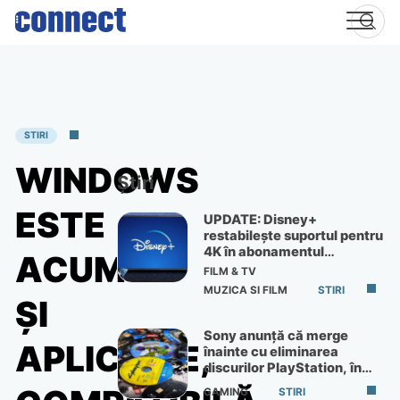
Skip
to
content
STIRI
WINDOWS
Știri
ESTE
UPDATE: Disney+
restabilește suportul pentru
4K în abonamentul
ACUM
Premium
FILM & TV
MUZICA SI FILM
STIRI
ȘI
Sony anunță că merge
APLICAȚIE,
înainte cu eliminarea
discurilor PlayStation, în
ciuda protestelor
GAMING
STIRI