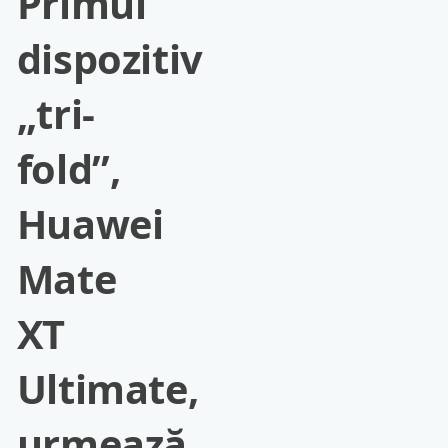
Primul
dispozitiv
„tri-
fold”,
Huawei
Mate
XT
Ultimate,
urmează