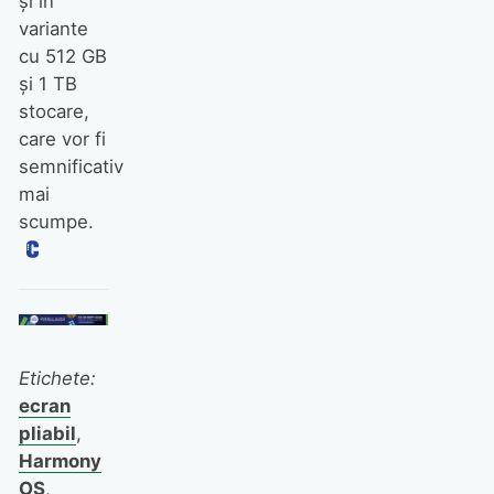
și în
variante
cu 512 GB
și 1 TB
stocare,
care vor fi
semnificativ
mai
scumpe.
Etichete:
ecran
pliabil
,
Harmony
OS
,