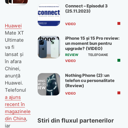
Connect – Episodul 3
(25.11.2023)
VIDEO
Huawei
Mate XT
iPhone 15 și 15 Pro review:
Ultimate
un moment bun pentru
va fi
upgrade? (VIDEO)
lansat și
REVIEW
TELEFOANE
în afara
VIDEO
Chinei,
Nothing Phone (2): un
anunță
telefon cu personalitate
Huawei.
(Review)
Telefonul
VIDEO
a ajuns
recent în
magazinele
din China
,
Stiri din fluxul partenerilor
iar