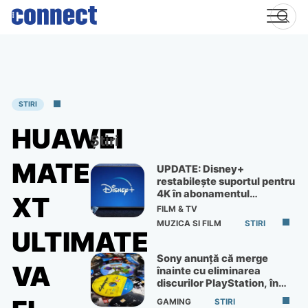
Skip
to
content
STIRI
HUAWEI
Știri
MATE
UPDATE: Disney+
restabilește suportul pentru
4K în abonamentul
XT
Premium
FILM & TV
MUZICA SI FILM
STIRI
ULTIMATE
Sony anunță că merge
VA
înainte cu eliminarea
discurilor PlayStation, în
ciuda protestelor
GAMING
STIRI