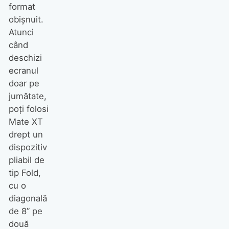
format
obișnuit.
Atunci
când
deschizi
ecranul
doar pe
jumătate,
poți folosi
Mate XT
drept un
dispozitiv
pliabil de
tip Fold,
cu o
diagonală
de 8” pe
două