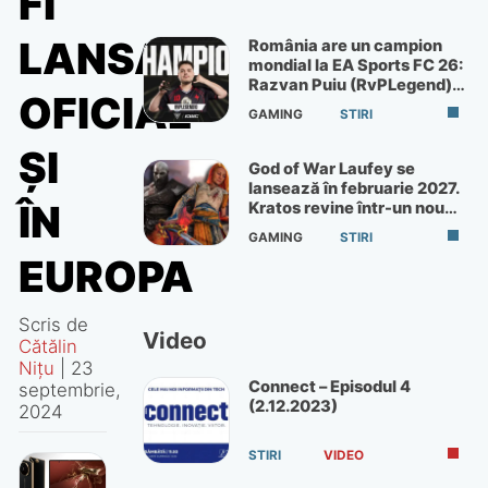
FI
LANSAT
România are un campion
mondial la EA Sports FC 26:
Razvan Puiu (RvPLegend)
OFICIAL
câștigă turneul de la Paris
GAMING
STIRI
ȘI
God of War Laufey se
lansează în februarie 2027.
ÎN
Kratos revine într-un nou
God of War
GAMING
STIRI
EUROPA
Scris de
Video
Cătălin
Nițu
|
23
Connect – Episodul 4
septembrie,
(2.12.2023)
2024
STIRI
VIDEO