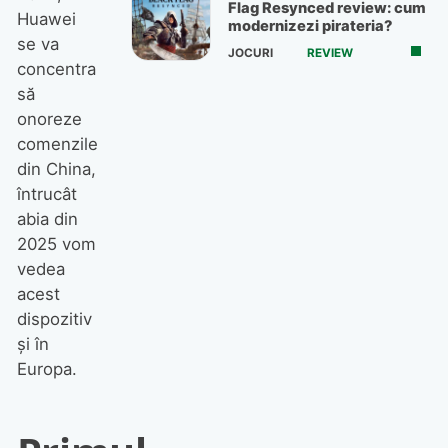
Flag Resynced review: cum
Huawei
modernizezi pirateria?
se va
JOCURI
REVIEW
concentra
să
onoreze
comenzile
din China,
întrucât
abia din
2025 vom
vedea
acest
dispozitiv
și în
Europa.