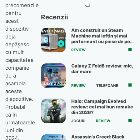
precomenzile
pentru
Recenzii
acest
dispozitiv
Am construit un Steam
Machine mai ieftin și mai
deja
performant cu piese de pe
depășesc
OLX
REVIEW
cu mult
capacitatea
Galaxy Z Fold8 review: mic,
companiei
dar mare
de a
asambla
REVIEW
TELEFOANE
aceste
dispozitive.
Halo: Campaign Evolved
Probabil
review: cel mai bun remake
din 2026?
că în
JOCURI
REVIEW
următoarele
luni din
Assassin’s Creed: Black
2024,