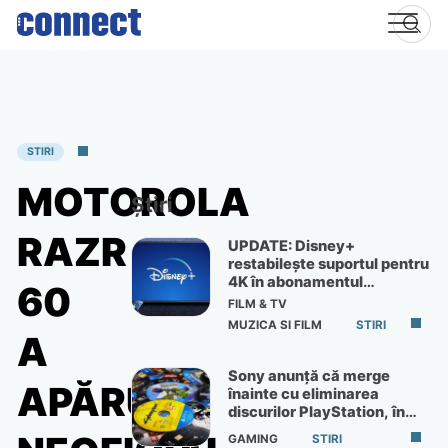
Skip
to
content
STIRI
MOTOROLA
Știri
RAZR
UPDATE: Disney+
restabilește suportul pentru
4K în abonamentul
60
Premium
FILM & TV
MUZICA SI FILM
STIRI
A
Sony anunță că merge
APĂRUT
înainte cu eliminarea
discurilor PlayStation, în
ciuda protestelor
GAMING
STIRI