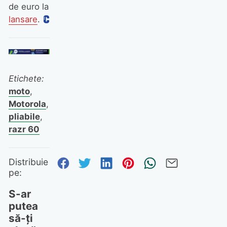
de euro la
lansare
.
Etichete:
moto
,
Motorola
,
pliabile
,
razr 60
Distribuie pe Facebook
Distribuie pe Twitter
Distribuie pe Linked
Distribuie pe Pi
Trimite prin
Trimite 
Distribuie
pe:
S-ar
putea
să-ți