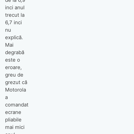
de la 6,9
inci anul
trecut la
6,7 inci
nu
explică.
Mai
degrabă
este o
eroare,
greu de
grezut că
Motorola
a
comandat
ecrane
pliabile
mai mici