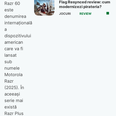
Flag Resynced review: cum
Razr 60
modernizezi pirateria?
este
JOCURI
REVIEW
denumirea
internațională
a
dispozitivului
american
care va fi
lansat
sub
numele
Motorola
Razr
(2025). În
aceeași
serie mai
există
Razr Plus