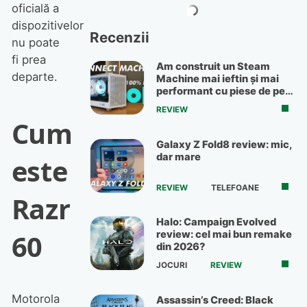
oficială a
dispozitivelor
Recenzii
nu poate
fi prea
Am construit un Steam
departe.
Machine mai ieftin și mai
performant cu piese de pe
OLX
REVIEW
Cum
Galaxy Z Fold8 review: mic,
dar mare
este
REVIEW
TELEFOANE
Razr
Halo: Campaign Evolved
60
review: cel mai bun remake
din 2026?
JOCURI
REVIEW
Motorola
Assassin’s Creed: Black