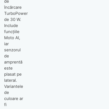
de
încărcare
TurboPower
de 30 W.
Include
funcțiile
Moto AI,
iar
senzorul
de
amprentă
este
plasat pe
lateral.
Variantele
de
culoare ar
fi