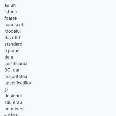
au un
istoric
foarte
cunoscut.
Modelul
Razr 60
standard
a primit
deja
certificarea
3C, dar
majoritatea
specificațiilor
și
designul
său erau
un mister
– până