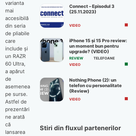
varianta
Connect – Episodul 3
mai
(25.11.2023)
accesibilă
din seria
VIDEO
de pliabile
iPhone 15 și 15 Pro review:
care
un moment bun pentru
include și
upgrade? (VIDEO)
un RAZR
REVIEW
TELEFOANE
60 Ultra,
VIDEO
a apărut
de
Nothing Phone (2): un
telefon cu personalitate
asemenea
(Review)
pe surse.
VIDEO
Astfel de
prezentări
ne arată
că
Stiri din fluxul partenerilor
lansarea