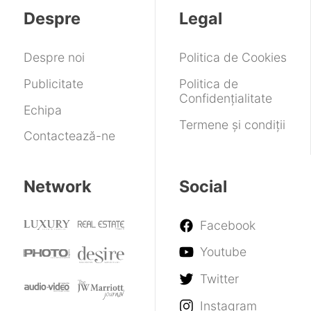
lansare
ce
de
Despre
Legal
a
Apărare
rămas
exact
Despre noi
Politica de Cookies
la
fel
Publicitate
Politica de
Confidențialitate
Echipa
Termene și condiții
Contactează-ne
Network
Social
Facebook
Youtube
Twitter
Instagram