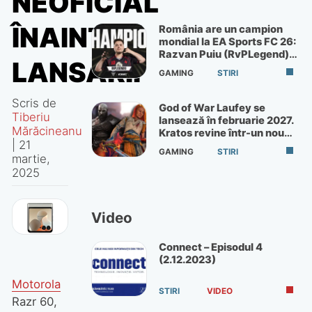
NEOFICIAL
ÎNAINTEA
România are un campion
mondial la EA Sports FC 26:
Razvan Puiu (RvPLegend)
LANSĂRII
câștigă turneul de la Paris
GAMING
STIRI
Scris de
God of War Laufey se
Tiberiu
lansează în februarie 2027.
Mărăcineanu
Kratos revine într-un nou
|
21
God of War
GAMING
STIRI
martie,
2025
Video
Connect – Episodul 4
(2.12.2023)
Motorola
STIRI
VIDEO
Razr 60,