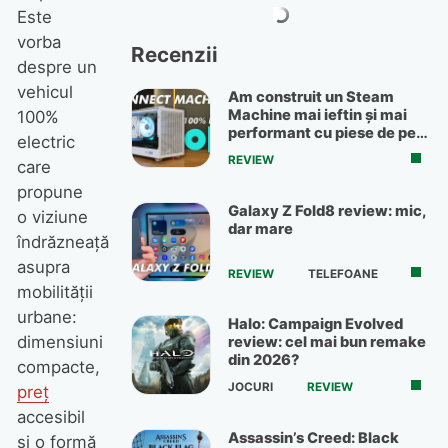
Este
vorba
Recenzii
despre un
vehicul
Am construit un Steam
Machine mai ieftin și mai
100%
performant cu piese de pe
electric
OLX
REVIEW
care
propune
Galaxy Z Fold8 review: mic,
o viziune
dar mare
îndrăzneață
asupra
REVIEW
TELEFOANE
mobilității
urbane:
Halo: Campaign Evolved
dimensiuni
review: cel mai bun remake
din 2026?
compacte,
JOCURI
REVIEW
preț
accesibil
Assassin’s Creed: Black
și o formă