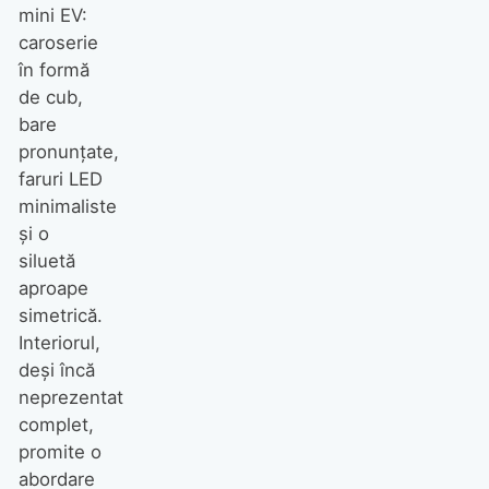
mini EV:
caroserie
în formă
de cub,
bare
pronunțate,
faruri LED
minimaliste
și o
siluetă
aproape
simetrică.
Interiorul,
deși încă
neprezentat
complet,
promite o
abordare