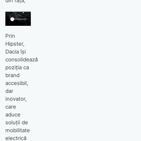
din față,
Prin
Hipster,
Dacia își
consolidează
poziția ca
brand
accesibil,
dar
inovator,
care
aduce
soluții de
mobilitate
electrică