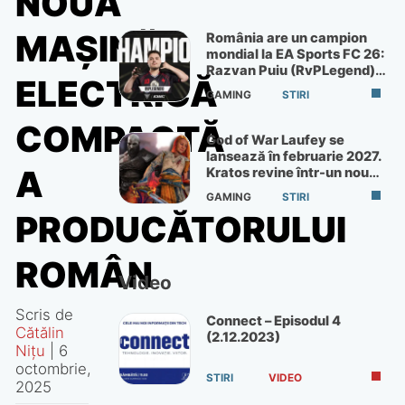
NOUA
MAȘINĂ
România are un campion
mondial la EA Sports FC 26:
Razvan Puiu (RvPLegend)
ELECTRICĂ
câștigă turneul de la Paris
GAMING
STIRI
COMPACTĂ
God of War Laufey se
lansează în februarie 2027.
A
Kratos revine într-un nou
God of War
GAMING
STIRI
PRODUCĂTORULUI
ROMÂN
Video
Scris de
Connect – Episodul 4
Cătălin
(2.12.2023)
Nițu
|
6
octombrie,
STIRI
VIDEO
2025