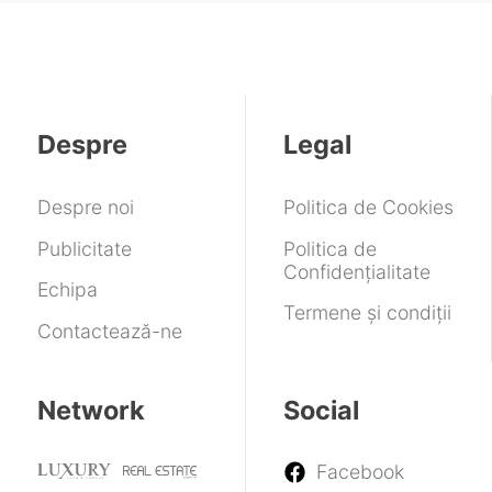
căldurii
versiuni
1
bună
de
Spark
remasterizate
trilion
variantă
„cinema”
pentru
Tomb
de
pentru
cu
un
Rider
dolari
a
filmare
rival
pe
scăpa
Open
pentru
bursă
de
Gate
Mac
Despre
Legal
reclame
și
Mini
RAW
intern
Despre noi
Politica de Cookies
Publicitate
Politica de
Confidențialitate
Echipa
Termene și condiții
Contactează-ne
Network
Social
Facebook