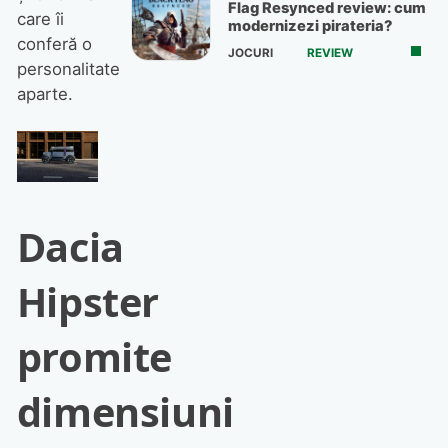
Flag Resynced review: cum
care îi
modernizezi pirateria?
conferă o
JOCURI
REVIEW
personalitate
aparte.
Dacia
Hipster
promite
dimensiuni