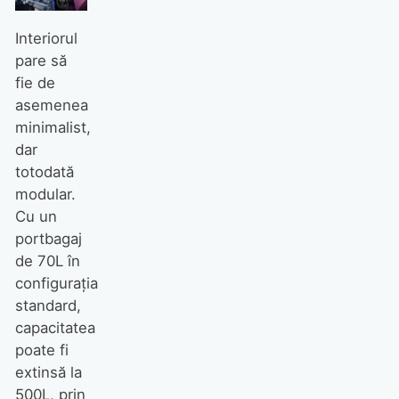
Interiorul
pare să
fie de
asemenea
minimalist,
dar
totodată
modular.
Cu un
portbagaj
de 70L în
configurația
standard,
capacitatea
poate fi
extinsă la
500L, prin