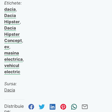
Etichete:
dacia
,
Dacia
Hipster
,
Dacia
Hipster
Concept
,
ev
,
masina
electrica
,
vehicul
electric
Sursa:
Dacia
Distribuie pe Facebook
Distribuie pe Twitter
Distribuie pe Linked
Distribuie pe Pi
Trimite prin
Trimite 
Distribuie
pe: