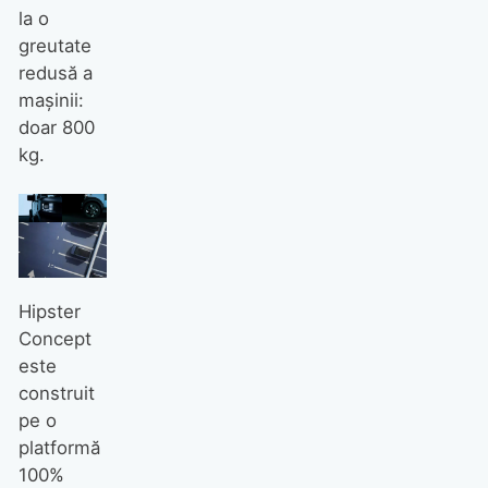
la o
greutate
redusă a
mașinii:
doar 800
kg.
Hipster
Concept
este
construit
pe o
platformă
100%