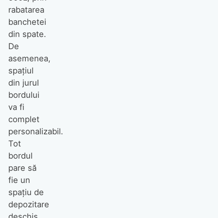
rabatarea
banchetei
din spate.
De
asemenea,
spațiul
din jurul
bordului
va fi
complet
personalizabil.
Tot
bordul
pare să
fie un
spațiu de
depozitare
deschis,