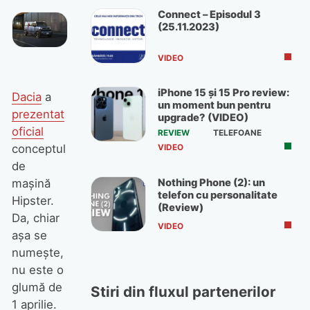
Connect – Episodul 3
(25.11.2023)
VIDEO
iPhone 15 și 15 Pro review:
Dacia
a
un moment bun pentru
prezentat
upgrade? (VIDEO)
oficial
REVIEW
TELEFOANE
conceptul
VIDEO
de
Nothing Phone (2): un
mașină
telefon cu personalitate
Hipster.
(Review)
Da, chiar
VIDEO
așa se
numește,
nu este o
glumă de
Stiri din fluxul partenerilor
1 aprilie.