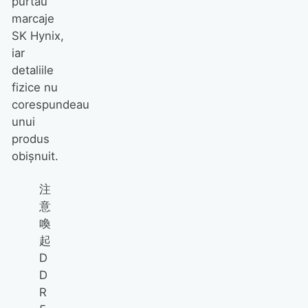
purtau
marcaje
SK Hynix,
iar
detaliile
fizice nu
corespundeau
unui
produs
obișnuit.
注
意
喚
起
D
D
R