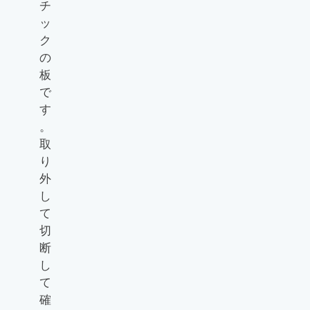
チ
ッ
ク
の
板
で
す
。
取
り
外
し
て
切
断
し
て
確