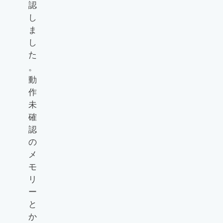
認
し
ま
し
た
。
動
作
未
確
認
の
メ
モ
リ
ー
と
か