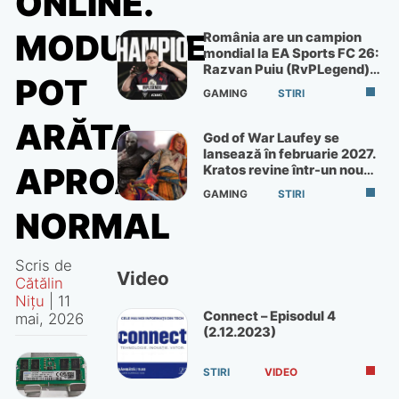
ONLINE.
MODULELE
România are un campion
mondial la EA Sports FC 26:
Razvan Puiu (RvPLegend)
POT
câștigă turneul de la Paris
GAMING
STIRI
ARĂTA
God of War Laufey se
lansează în februarie 2027.
APROAPE
Kratos revine într-un nou
God of War
GAMING
STIRI
NORMAL
Scris de
Video
Cătălin
Nițu
|
11
Connect – Episodul 4
mai, 2026
(2.12.2023)
STIRI
VIDEO