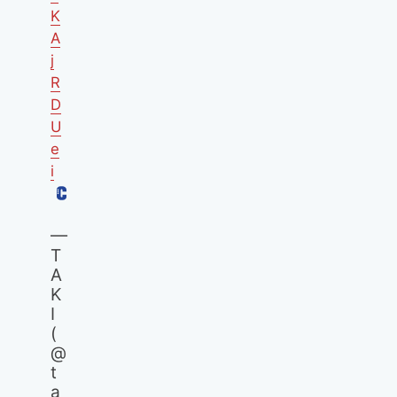
K
A
j
R
D
U
e
i
—
T
A
K
I
(
@
t
a