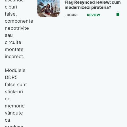
Flag Resynced review: cum
cipuri
modernizezi pirateria?
false,
JOCURI
REVIEW
componente
nepotrivite
sau
circuite
montate
incorect.
Modulele
DDR5
false sunt
stick-uri
de
memorie
vândute
ca
produse