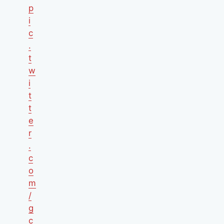
p
i
c
.
t
w
i
t
t
e
r
.
c
o
m
/
g
c