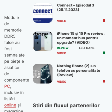
Connect – Episodul 3
(25.11.2023)
Module
VIDEO
de
memorie
iPhone 15 și 15 Pro review:
DDR5
un moment bun pentru
false au
upgrade? (VIDEO)
REVIEW
TELEFOANE
fost
VIDEO
semnalate
pe piețele
Nothing Phone (2): un
asiatice
telefon cu personalitate
de
(Review)
componente
VIDEO
PC
,
inclusiv în
listări
Stiri din fluxul partenerilor
online
și
magazine,