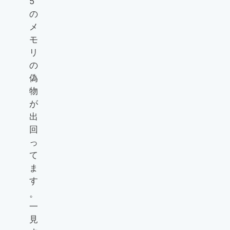
5
の
メ
モ
リ
の
偽
物
が
出
回
っ
て
ま
す
。
一
見