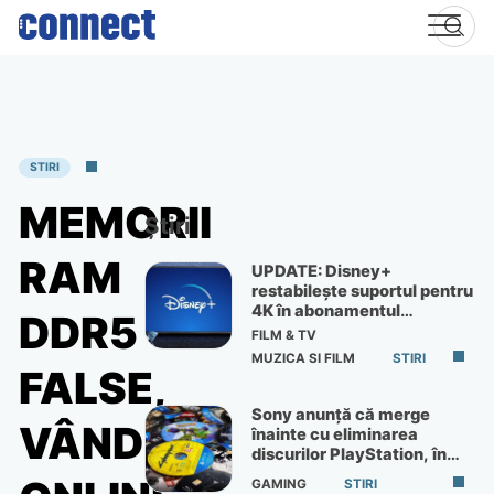
Skip
to
content
STIRI
MEMORII
Știri
RAM
UPDATE: Disney+
restabilește suportul pentru
4K în abonamentul
DDR5
Premium
FILM & TV
MUZICA SI FILM
STIRI
FALSE,
Sony anunță că merge
VÂNDUTE
înainte cu eliminarea
discurilor PlayStation, în
ciuda protestelor
GAMING
STIRI