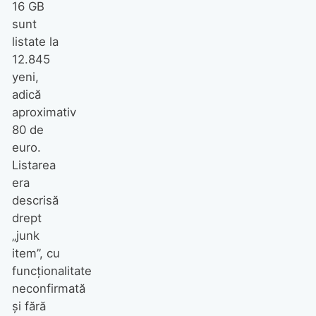
16 GB
sunt
listate la
12.845
yeni,
adică
aproximativ
80 de
euro.
Listarea
era
descrisă
drept
„junk
item”, cu
funcționalitate
neconfirmată
și fără