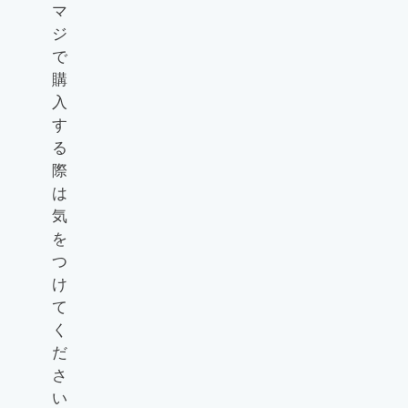
マ
ジ
で
購
入
す
る
際
は
気
を
つ
け
て
く
だ
さ
い