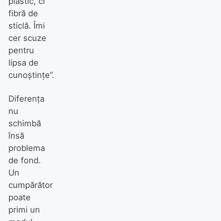
plastic, ci
fibră de
sticlă. Îmi
cer scuze
pentru
lipsa de
cunoștințe”.
Diferența
nu
schimbă
însă
problema
de fond.
Un
cumpărător
poate
primi un