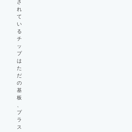
さ
れ
て
い
る
チ
ッ
プ
は
た
だ
の
基
板
、
プ
ラ
ス