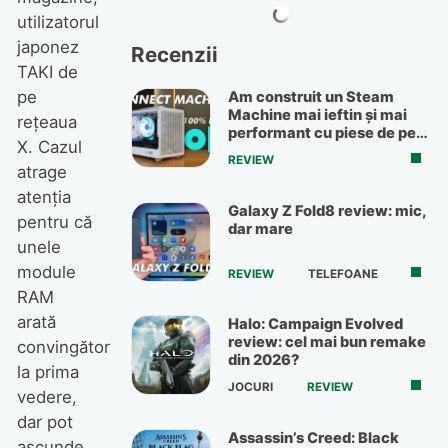
utilizatorul
japonez
Recenzii
TAKI de
pe
Am construit un Steam
Machine mai ieftin și mai
rețeaua
performant cu piese de pe
X. Cazul
OLX
REVIEW
atrage
atenția
Galaxy Z Fold8 review: mic,
pentru că
dar mare
unele
module
REVIEW
TELEFOANE
RAM
arată
Halo: Campaign Evolved
review: cel mai bun remake
convingător
din 2026?
la prima
JOCURI
REVIEW
vedere,
dar pot
Assassin’s Creed: Black
ascunde