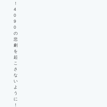
！
4
0
9
0
の
悲
劇
を
起
こ
さ
な
い
よ
う
に
！