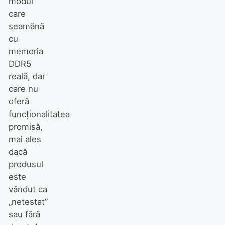
modul
care
seamănă
cu
memoria
DDR5
reală, dar
care nu
oferă
funcționalitatea
promisă,
mai ales
dacă
produsul
este
vândut ca
„netestat”
sau fără