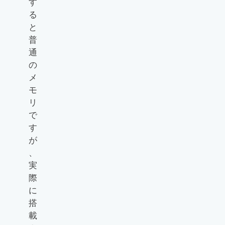
す
る
と
普
通
の
メ
モ
リ
で
す
が
、
実
際
に
搭
載