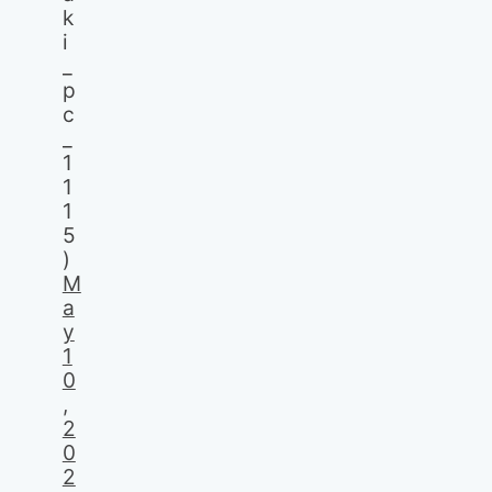
k
i
_
p
c
_
1
1
1
5
)
M
a
y
1
0
,
2
0
2