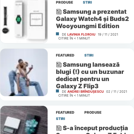
PRODUSE
STIRI
Samsung a prezentat
Galaxy Watch4 și Buds2
Wooyoungmi Edition
DE
LAVINIA FLOROIU
19 / 11 / 2021
CITIRE ÎN
< 1
MINUT
FEATURED
STIRI
Samsung lansează
blugi (!) cu un buzunar
dedicat pentru un
Galaxy Z Flip3
DE
ANDREI BRÎNDUȘESCU
02 / 11 / 2021
CITIRE ÎN
< 1
MINUT
FEATURED
PRODUSE
STIRI
S-a început producția