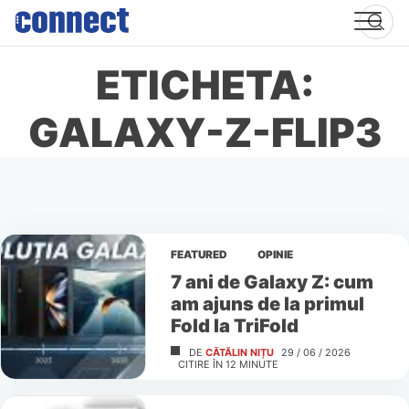
Skip
to
content
ETICHETA:
GALAXY-Z-FLIP3
FEATURED
OPINIE
7 ani de Galaxy Z: cum
am ajuns de la primul
Fold la TriFold
DE
CĂTĂLIN NIȚU
29 / 06 / 2026
CITIRE ÎN
12
MINUTE