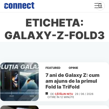
Skip
to
content
ETICHETA:
GALAXY-Z-FOLD3
FEATURED
OPINIE
7 ani de Galaxy Z: cum
am ajuns de la primul
Fold la TriFold
DE
CĂTĂLIN NIȚU
29 / 06 / 2026
CITIRE ÎN
12
MINUTE