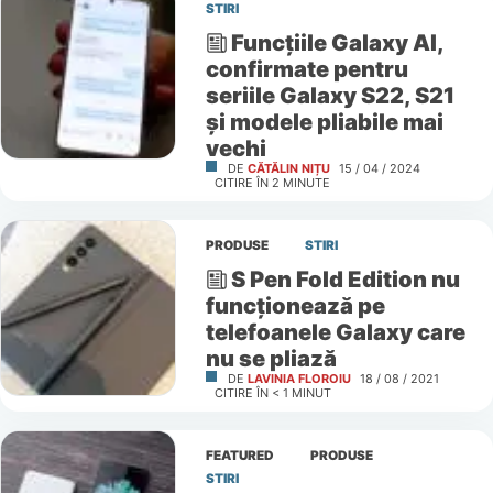
STIRI
Funcțiile Galaxy AI,
confirmate pentru
seriile Galaxy S22, S21
și modele pliabile mai
vechi
DE
CĂTĂLIN NIȚU
15 / 04 / 2024
CITIRE ÎN
2
MINUTE
PRODUSE
STIRI
S Pen Fold Edition nu
funcționează pe
telefoanele Galaxy care
nu se pliază
DE
LAVINIA FLOROIU
18 / 08 / 2021
CITIRE ÎN
< 1
MINUT
FEATURED
PRODUSE
STIRI