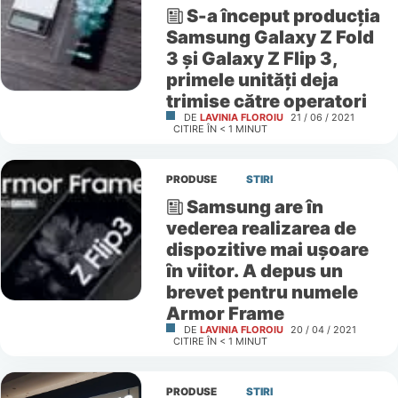
S-a început producția
Samsung Galaxy Z Fold
3 și Galaxy Z Flip 3,
primele unități deja
trimise către operatori
DE
LAVINIA FLOROIU
21 / 06 / 2021
CITIRE ÎN
< 1
MINUT
PRODUSE
STIRI
Samsung are în
vederea realizarea de
dispozitive mai ușoare
în viitor. A depus un
brevet pentru numele
Armor Frame
DE
LAVINIA FLOROIU
20 / 04 / 2021
CITIRE ÎN
< 1
MINUT
PRODUSE
STIRI