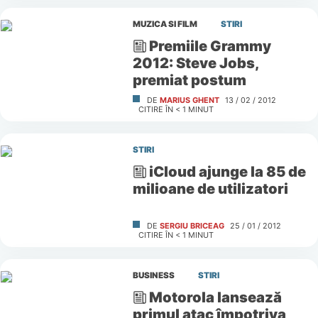
MUZICA SI FILM
STIRI
Premiile Grammy
2012: Steve Jobs,
premiat postum
DE
MARIUS GHENT
13 / 02 / 2012
CITIRE ÎN
< 1
MINUT
STIRI
iCloud ajunge la 85 de
milioane de utilizatori
DE
SERGIU BRICEAG
25 / 01 / 2012
CITIRE ÎN
< 1
MINUT
BUSINESS
STIRI
Motorola lansează
primul atac împotriva