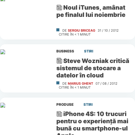
Noul iTunes, amânat
pe finalul lui noiembrie
DE
SERGIU BRICEAG
31 / 10 / 2012
CITIRE ÎN
< 1
MINUT
BUSINESS
STIRI
Steve Wozniak critică
sistemul de stocare a
datelor în cloud
DE
MARIUS GHENT
07 / 08 / 2012
CITIRE ÎN
< 1
MINUT
PRODUSE
STIRI
iPhone 4S: 10 trucuri
pentru o experienţă mai
bună cu smartphone-ul