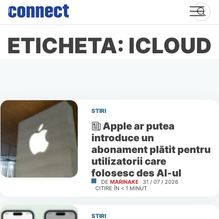
Skip
to
content
ETICHETA: ICLOUD
STIRI
Apple ar putea
introduce un
abonament plătit pentru
utilizatorii care
folosesc des AI-ul
DE
MARINAKE
31 / 07 / 2026
CITIRE ÎN
< 1
MINUT
STIRI