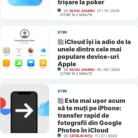
trișare la poker
DE
SILVIU JUGARU
27 / 10 / 2025
CITIRE ÎN
2
MINUTE
STIRI
iCloud își ia adio de la
unele dintre cele mai
populare device-uri
Apple
DE
SILVIU JUGARU
16 / 09 / 2025
CITIRE ÎN
2
MINUTE
STIRI
Este mai ușor acum
să te muți pe iPhone:
transfer rapid de
fotografii din Google
Photos în iCloud
DE
CĂTĂLIN NIȚU
11 / 07 / 2024