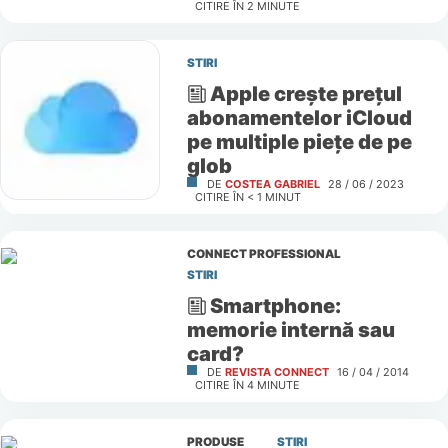
CITIRE ÎN
2
MINUTE
STIRI
Apple creşte preţul
abonamentelor iCloud
pe multiple pieţe de pe
glob
DE
COSTEA GABRIEL
28 / 06 / 2023
CITIRE ÎN
< 1
MINUT
CONNECT PROFESSIONAL
STIRI
Smartphone:
memorie internă sau
card?
DE
REVISTA CONNECT
16 / 04 / 2014
CITIRE ÎN
4
MINUTE
PRODUSE
STIRI