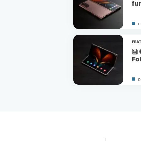
fu
D
FEA
Fo
D