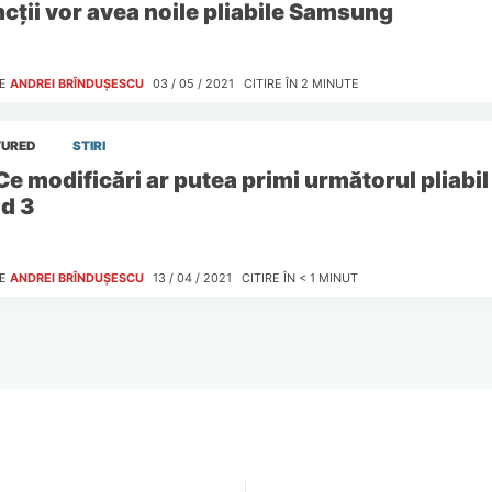
ncții vor avea noile pliabile Samsung
E
ANDREI BRÎNDUȘESCU
03 / 05 / 2021
CITIRE ÎN
2
MINUTE
TURED
STIRI
Ce modificări ar putea primi următorul pliab
ld 3
E
ANDREI BRÎNDUȘESCU
13 / 04 / 2021
CITIRE ÎN
< 1
MINUT