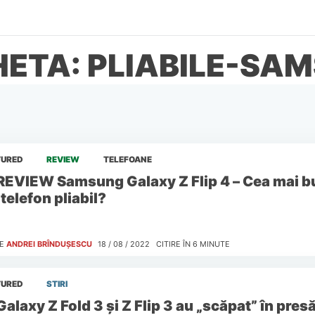
HETA: PLIABILE-SA
TURED
REVIEW
TELEFOANE
REVIEW Samsung Galaxy Z Flip 4 – Cea mai b
telefon pliabil?
E
ANDREI BRÎNDUȘESCU
18 / 08 / 2022
CITIRE ÎN
6
MINUTE
TURED
STIRI
Galaxy Z Fold 3 și Z Flip 3 au „scăpat” în pres